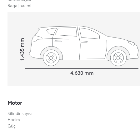
Bagaj hacmi
Yeni Hilux Yakında
Haberdar olun
mm
1.435
Height
Length
4.630
mm
Motor
Silindir sayısı
Hacim
Güç