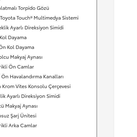
nlatmalı Torpido Gözü
 Toyota Touch® Multimedya Sistemi
klik Ayarlı Direksiyon Simidi
 Kol Dayama
 Ön Kol Dayama
olcu Makyaj Aynası
rikli Ön Camlar
 Ön Havalandırma Kanalları
 Krom Vites Konsolu Çerçevesi
lik Ayarlı Direksiyon Simidi
cü Makyaj Aynası
suz Şarj Ünitesi
rikli Arka Camlar