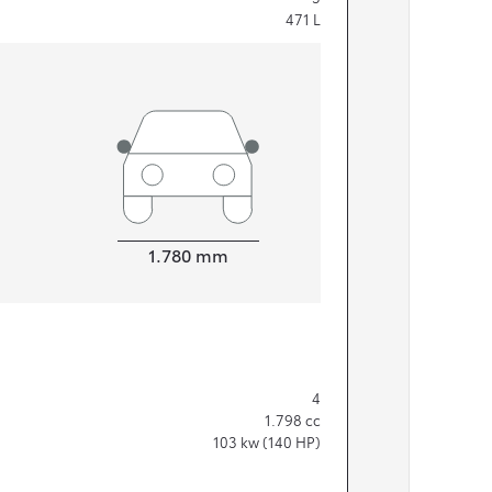
471
L
Width
1.780
mm
4
1.798
cc
103
kw (140 HP)