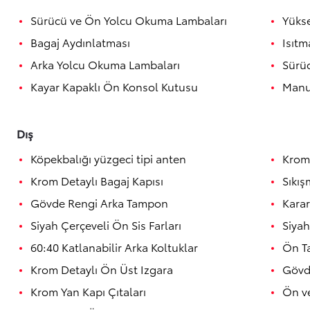
Sürücü ve Ön Yolcu Okuma Lambaları
Yükse
Bagaj Aydınlatması
Isıtm
Arka Yolcu Okuma Lambaları
Sürüc
Kayar Kapaklı Ön Konsol Kutusu
Manu
Dış
Köpekbalığı yüzgeci tipi anten
Krom
Krom Detaylı Bagaj Kapısı
Sıkış
Gövde Rengi Arka Tampon
Karar
Siyah Çerçeveli Ön Sis Farları
Siyah
60:40 Katlanabilir Arka Koltuklar
Ön T
Krom Detaylı Ön Üst Izgara
Gövd
Krom Yan Kapı Çıtaları
Ön v