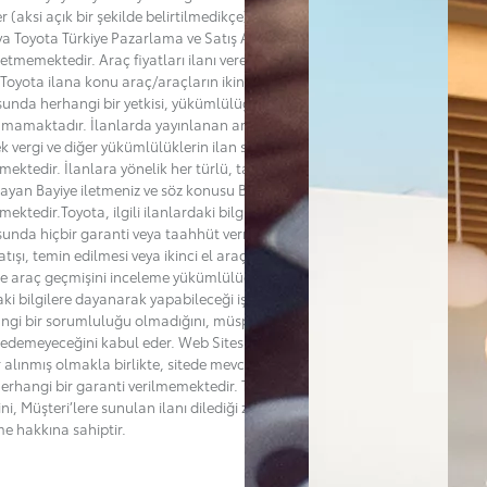
er (aksi açık bir şekilde belirtilmedikçe) bir satış teklifi değildir ve Bayi
ya Toyota Türkiye Pazarlama ve Satış A.Ş.’nin ("Toyota”) adına bir taahhüt
l etmemektedir. Araç fiyatları ilanı veren Bayi tarafından belirlenmekte
Toyota ilana konu araç/araçların ikinci el satış fiyatlarını belirleme
unda herhangi bir yetkisi, yükümlülüğü ve sorumluluğu
mamaktadır. İlanlarda yayınlanan araçların satışlarına esas teşkil
k vergi ve diğer yükümlülüklerin ilan sahibi Bayiden öğrenilmesi
ektedir. İlanlara yönelik her türlü, talep, soru veya şikayetlerinizi ilanı
layan Bayiye iletmeniz ve söz konusu Bayiden destek almanız
mektedir.Toyota, ilgili ilanlardaki bilgilerin doğruluğu ya da güncelliği
unda hiçbir garanti veya taahhüt vermemektedir. Toyota’nın ilana konu
tışı, temin edilmesi veya ikinci el araçla ilgili bakım, kaza veya başka bir
de araç geçmişini inceleme yükümlülüğü de bulunmamaktadır. Müşteri,
aki bilgilere dayanarak yapabileceği işlemler bakımından Toyota'nın
ngi bir sorumluluğu olmadığını, müspet veya menfi herhangi bir zarar
 edemeyeceğini kabul eder. Web Sitesi'nin hatasız olması için her türlü
r alınmış olmakla birlikte, sitede mevcut ya da oluşabilecek hatalar ile
i herhangi bir garanti verilmemektedir. Toyota dilediği zaman sitenin
ğini, Müşteri’lere sunulan ilanı dilediği zaman değiştirme ya da sona
me hakkına sahiptir.