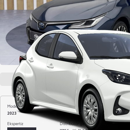
Genel bakış
Araç özellikleri
Model yılı
Kilometre
Yakıt
2023
36.810 km
Hibrit Ben
Ekspertiz
Distribütör garantisi
Gövde tipi