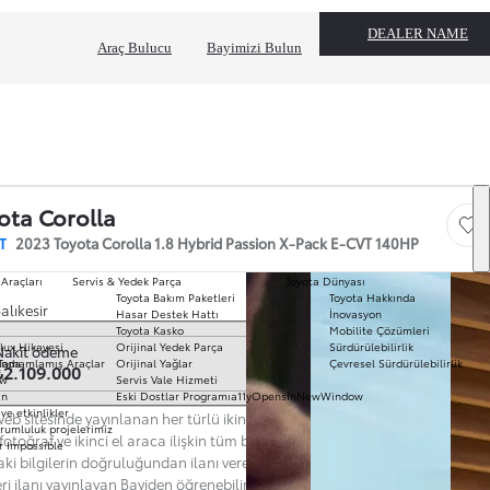
DEALER NAME
Araç Bulucu
Bayimizi Bulun
ota Corolla
Save
T
2023 Toyota Corolla 1.8 Hybrid Passion X-Pack E-CVT 140HP
 Araçları
Servis & Yedek Parça
Toyota Dünyası
Toyota Bakım Paketleri
Toyota Hakkında
T
alıkesir
Hasar Destek Hattı
İnovasyon
mo
Toyota Kasko
Mobilite Çözümleri
Ha
k seç
lux Hikayesi
Orijinal Yedek Parça
Sürdürülebilirlik
Nakit ödeme
To
ında
Tamamlamış Araçlar
Orijinal Yağlar
Çevresel Sürdürülebilirlik
₺2.109.000
Pr
ow
Servis Vale Hizmeti
S
ın
Eski Dostlar Programı
a11yOpensInNewWindow
Hi
ve etkinlikler
eb sitesinde yayınlanan her türlü ikinci el araç ilanına ilişkin açıklama,
Ar
rumluluk projelerimiz
 fotoğraf ve ikinci el araca ilişkin tüm bilgiler ilanı yayınlayan Bayi’ye aittir.
r Impossible
Fi
aki bilgilerin doğruluğundan ilanı veren Bayi sorumludur. Güncel ve nihai
li
eri ilanı yayınlayan Bayiden öğrenebilirsiniz. Web Sitesi'nde yer alan