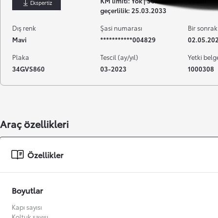
KM limiti: Yok | Son
Sedan
İndir
geçerlilik: 25.03.2033
Dış renk
Şasi numarası
Bir sonrak
Mavi
***********004829
02.05.20
Plaka
Tescil (ay/yıl)
Yetki belg
34GVS860
03-2023
1000308
Araç özellikleri
Başlangıç fiyatı
Özellikler
Boyutlar
Kapı sayısı
Koltuk sayısı