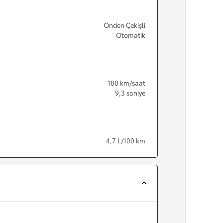
Önden Çekişli
Otomatik
180
km/saat
9,3
saniye
4,7
L/100 km