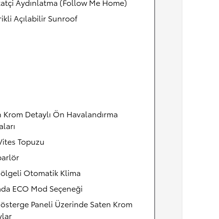
katçi Aydınlatma (Follow Me Home)
rikli Açılabilir Sunroof
n Krom Detaylı Ön Havalandırma
aları
Vites Topuzu
arlör
Bölgeli Otomatik Klima
ada ECO Mod Seçeneği
österge Paneli Üzerinde Saten Krom
lar