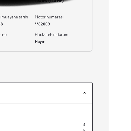
103 kw (140 HP)
i muayene tarihi
Motor numarası
28
**82009
e no
Haciz-rehin durum
Hayır
4
5