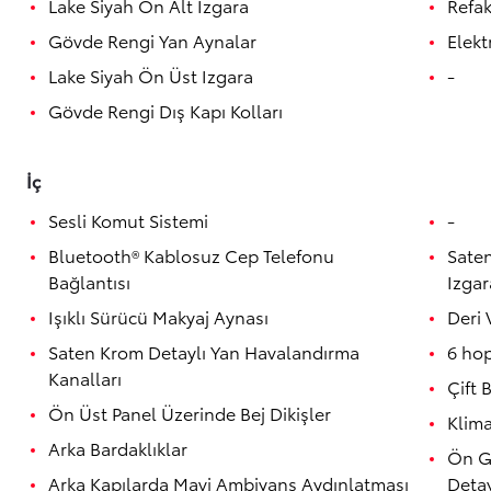
Lake Siyah Ön Alt Izgara
Refa
Gövde Rengi Yan Aynalar
Elekt
Lake Siyah Ön Üst Izgara
-
Gövde Rengi Dış Kapı Kolları
İç
Sesli Komut Sistemi
-
Yeni RAV4
Bluetooth® Kablosuz Cep Telefonu
Sate
HYBRID
Bağlantısı
Izgar
İlk siz haberdar olun
Işıklı Sürücü Makyaj Aynası
Deri 
Saten Krom Detaylı Yan Havalandırma
6 hop
Kanalları
Çift 
Ön Üst Panel Üzerinde Bej Dikişler
Klim
Arka Bardaklıklar
Ön G
Arka Kapılarda Mavi Ambiyans Aydınlatması
Detay