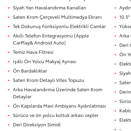
Siyah Yan Havalandırma Kanalları
Aydı
Saten Krom Çerçeveli Multimedya Ekranı
10.5"
Tek Dokunuş Fonksiyonlu Elektrikli Camlar
Yükse
Akıllı Telefon Entegrasyonu (Apple
Arka
CarPlay& Android Auto)
Deri
Temiz Hava Filtresi
Ön Y
Işıklı Ön Yolcu Makyaj Aynası
Elekt
Ön Bardaklıklar
Siyah
Saten Krom Detaylı Vites Topuzu
Saten
Arka Havalandırma Üzerinde Saten Krom
Derin
Detaylar
Sürü
Ön Kapılarda Mavi Ambiyans Aydınlatması
Kablo
Sürücü ve ön yolcu koltuk arkası cepler
Elekt
Deri Direksiyon Simidi
-