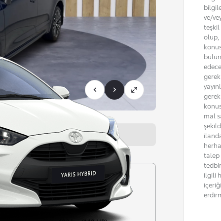
bilgil
ve/ve
teşki
olup, 
konus
bulun
edece
gerekm
yayın
gerek
konus
mal sa
şekil
Bayi bilgisi
iland
herha
talep
tedbi
ilgil
Şanzıman
içeri
zin
Otomatik
erdir
Güç