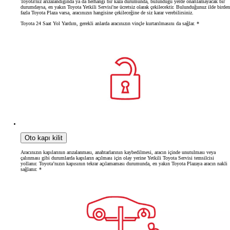
Toyota'nız arızalandığında ya da herhangi bir kaza durumunda, bulunduğu yerde onarılamayacak bir
durumdaysa, en yakın Toyota Yetkili Servisi'ne ücretsiz olarak çekilecektir. Bulunduğunuz ilde birden
fazla Toyota Plaza varsa, aracınızın hangisine çekileceğine de siz karar verebilirsiniz.
Toyota 24 Saat Yol Yardım, gerekli anlarda aracınızın vinçle kurtarılmasını da sağlar. *
Oto kapı kilit
Aracınızın kapılarının arızalanması, anahtarlarının kaybedilmesi, aracın içinde unutulması veya
çalınması gibi durumlarda kapıların açılması için olay yerine Yetkili Toyota Servisi temsilcisi
yollanır. Toyota’nızın kapısının tekrar açılamaması durumunda, en yakın Toyota Plazaya aracın nakli
sağlanır. *