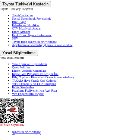
Toyota Türkiye'yi Keşfedin
Toyota Türkiye'yi Keşfedin
Toyota'da Kariyer
Sosyal Sorumluluk Projelerimiz
Bize Ulaşın
Haberler ve Etkinlikler
ÖTV Muafiyetli Araçlar
Hibrit Arabalar
Hafif Ticari: Toyota Professional
SUV
Toyota Blog
(Opens in new window)
Ağaçlandırma Seferberliği
(Opens in new window)
Yasal Bilgilendirme
Yasal Bilgilendirme
Yasal Uyarı ve Bilgilendirme
Çerez Politikası
Kişisel Verilerin Korunması
Kişisel Veri Paylaşımı ve İletişim İzni
Bilgi Toplumu Hizmetleri
(Opens in new window)
TAKATA Hava Yastığı Geri Çağırma
Yakıt Ekonomisi ve CO2 Emisyonu
Kalite Standartları
Pazarlama Faaliyetleri İçin Açık Rıza
Web Erişilebilirlik Beyanı
(Opens in new window)