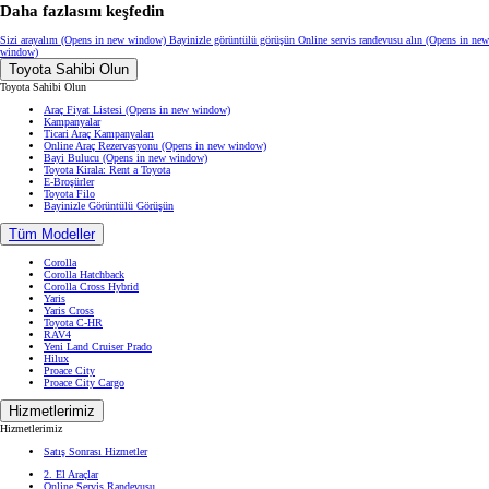
Daha fazlasını keşfedin
Sizi arayalım
(Opens in new window)
Bayinizle görüntülü görüşün
Online servis randevusu alın
(Opens in new
window)
Toyota Sahibi Olun
Toyota Sahibi Olun
Araç Fiyat Listesi
(Opens in new window)
Kampanyalar
Ticari Araç Kampanyaları
Online Araç Rezervasyonu
(Opens in new window)
Bayi Bulucu
(Opens in new window)
Toyota Kirala: Rent a Toyota
E-Broşürler
Toyota Filo
Bayinizle Görüntülü Görüşün
Tüm Modeller
Corolla
Corolla Hatchback
Corolla Cross Hybrid
Yaris
Yaris Cross
Toyota C-HR
RAV4
Yeni Land Cruiser Prado
Hilux
Proace City
Proace City Cargo
Hizmetlerimiz
Hizmetlerimiz
Satış Sonrası Hizmetler
2. El Araçlar
Online Servis Randevusu