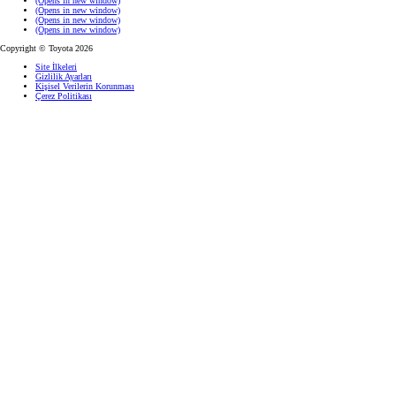
(Opens in new window)
(Opens in new window)
(Opens in new window)
(Opens in new window)
Copyright © Toyota 2026
Site İlkeleri
Gizlilik Ayarları
Kişisel Verilerin Korunması
Çerez Politikası