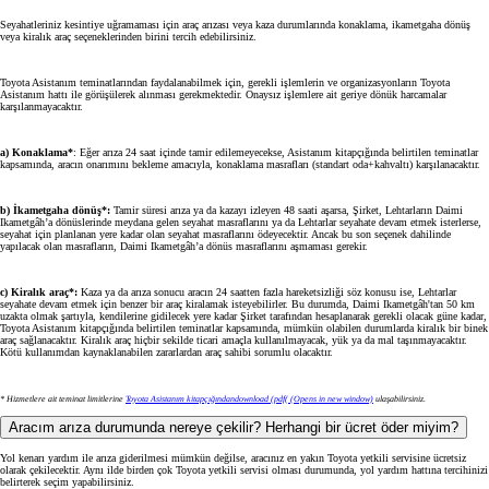
Seyahatleriniz kesintiye uğramaması için araç arızası veya kaza durumlarında konaklama, ikametgaha dönüş
veya kiralık araç seçeneklerinden birini tercih edebilirsiniz.
Toyota Asistanım teminatlarından faydalanabilmek için, gerekli işlemlerin ve organizasyonların Toyota
Asistanım hattı ile görüşülerek alınması gerekmektedir. Onaysız işlemlere ait geriye dönük harcamalar
karşılanmayacaktır.
a) Konaklama*
: Eğer arıza 24 saat içinde tamir edilemeyecekse, Asistanım kitapçığında belirtilen teminatlar
kapsamında, aracın onarımını bekleme amacıyla, konaklama masrafları (standart oda+kahvaltı) karşılanacaktır.
b) İkametgaha dönüş*:
Tamir süresi arıza ya da kazayı izleyen 48 saati aşarsa, Şirket, Lehtarların Daimi
Ikametgâh’a dönüslerinde meydana gelen seyahat masraflarını ya da Lehtarlar seyahate devam etmek isterlerse,
seyahat için planlanan yere kadar olan seyahat masraflarını ödeyecektir. Ancak bu son seçenek dahilinde
yapılacak olan masrafların, Daimi Ikametgâh’a dönüs masraflarını aşmaması gerekir.
c) Kiralık araç*:
Kaza ya da arıza sonucu aracın 24 saatten fazla hareketsizliği söz konusu ise, Lehtarlar
seyahate devam etmek için benzer bir araç kiralamak isteyebilirler. Bu durumda, Daimi Ikametgâh'tan 50 km
uzakta olmak şartıyla, kendilerine gidilecek yere kadar Şirket tarafından hesaplanarak gerekli olacak güne kadar,
Toyota Asistanım kitapçığında belirtilen teminatlar kapsamında, mümkün olabilen durumlarda kiralık bir binek
araç sağlanacaktır. Kiralık araç hiçbir sekilde ticari amaçla kullanılmayacak, yük ya da mal taşınmayacaktır.
Kötü kullanımdan kaynaklanabilen zararlardan araç sahibi sorumlu olacaktır.
* Hizmetlere ait teminat limitlerine
Toyota Asistanım kitapçığından
download (pdf(
(Opens in new window)
ulaşabilirsiniz.
Aracım arıza durumunda nereye çekilir? Herhangi bir ücret öder miyim?
Yol kenarı yardım ile arıza giderilmesi mümkün değilse, aracınız en yakın Toyota yetkili servisine ücretsiz
olarak çekilecektir. Aynı ilde birden çok Toyota yetkili servisi olması durumunda, yol yardım hattına tercihinizi
belirterek seçim yapabilirsiniz.