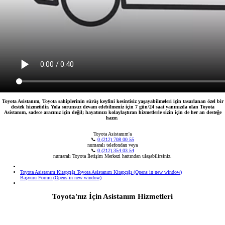
Toyota Asistanım, Toyota sahiplerinin sürüş keyfini kesintisiz yaşayabilmeleri için tasarlanan özel bir
destek hizmetidir. Yola sorunsuz devam edebilmeniz için 7 gün/24 saat yanınızda olan Toyota
Asistanım, sadece aracınız için değil; hayatınızı kolaylaştıran hizmetlerle sizin için de her an desteğe
hazır.
Toyota Asistanım'a
📞
0 (212) 708 00 55
numaralı telefondan veya
📞
0 (212) 354 03 54
numaralı Toyota İletişim Merkezi hattından ulaşabilirsiniz.
Toyota Asistanım Kitapçığı
Toyota Asistanım Kitapçığı
(Opens in new window)
Başvuru Formu
(Opens in new window)
Toyota'nız İçin Asistanım Hizmetleri