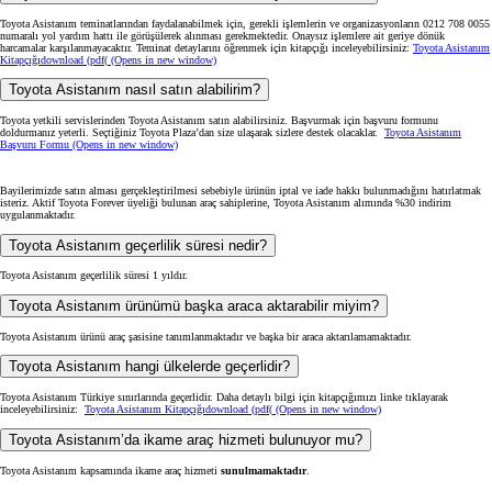
Toyota Asistanım teminatlarından faydalanabilmek için, gerekli işlemlerin ve organizasyonların 0212 708 0055
numaralı yol yardım hattı ile görüşülerek alınması gerekmektedir. Onaysız işlemlere ait geriye dönük
harcamalar karşılanmayacaktır. Teminat detaylarını öğrenmek için kitapçığı inceleyebilirsiniz:
Toyota Asistanım
Kitapçığı
download (pdf(
(Opens in new window)
Toyota Asistanım nasıl satın alabilirim?
Toyota yetkili servislerinden Toyota Asistanım satın alabilirsiniz. Başvurmak için başvuru formunu
doldurmanız yeterli. Seçtiğiniz Toyota Plaza’dan size ulaşarak sizlere destek olacaklar.
Toyota Asistanım
Başvuru Formu
(Opens in new window)
Bayilerimizde satın alması gerçekleştirilmesi sebebiyle ürünün iptal ve iade hakkı bulunmadığını hatırlatmak
isteriz. Aktif Toyota Forever üyeliği bulunan araç sahiplerine, Toyota Asistanım alımında %30 indirim
uygulanmaktadır.
Toyota Asistanım geçerlilik süresi nedir?
Toyota Asistanım geçerlilik süresi 1 yıldır.
Toyota Asistanım ürünümü başka araca aktarabilir miyim?
Toyota Asistanım ürünü araç şasisine tanımlanmaktadır ve başka bir araca aktarılamamaktadır.
Toyota Asistanım hangi ülkelerde geçerlidir?
Toyota Asistanım Türkiye sınırlarında geçerlidir. Daha detaylı bilgi için kitapçığımızı linke tıklayarak
inceleyebilirsiniz:
Toyota Asistanım Kitapçığı
download (pdf(
(Opens in new window)
Toyota Asistanım’da ikame araç hizmeti bulunuyor mu?
Toyota Asistanım kapsamında ikame araç hizmeti
sunulmamaktadır
.