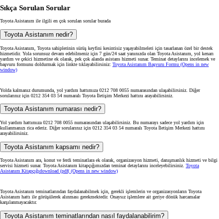
Sıkça Sorulan Sorular
Toyota Asistanım ile ilgili en çok sorulan sorular burada
Toyota Asistanım nedir?
Toyota Asistanım, Toyota sahiplerinin sürüş keyfini kesintisiz yaşayabilmeleri için tasarlanan özel bir destek
hizmetidir. Yola sorunsuz devam edebilmeniz için 7 gün/24 saat yanınızda olan Toyota Asistanım, yol kenarı
yardım ve çekici hizmetine ek olarak, pek çok alanda asistans hizmeti sunar. Teminat detaylarını incelemek ve
başvuru formunu doldurmak için linkte tıklayabilirsiniz:
Toyota Asistanım Başvuru Formu
(Opens in new
window)
Yolda kalmanız durumunda, yol yardım hattımıza 0212 708 0055 numarasından ulaşabilirsiniz. Diğer
sorularınız için 0212 354 03 54 numaralı Toyota İletişim Merkezi hattını arayabilirsiniz.
Toyota Asistanım numarası nedir?
Yol yardım hattımıza 0212 708 0055 numarasından ulaşabilirsiniz. Bu numarayı sadece yol yardım için
kullanmanızı rica ederiz. Diğer sorularınız için 0212 354 03 54 numaralı Toyota İletişim Merkezi hattını
arayabilirsiniz.
Toyota Asistanım kapsamı nedir?
Toyota Asistanım ara, konut ve ferdi teminatlara ek olarak, organizasyon hizmeti, danışmanlık hizmeti ve bilgi
servisi hizmeti sunar. Toyota Asistanım kitapçığımızdan teminat detaylarını inceleyebilirsiniz.
Toyota
Asistanım Kitapçığı
download (pdf(
(Opens in new window)
Toyota Asistanım teminatlarından faydalanabilmek için, gerekli işlemlerin ve organizasyonların Toyota
Asistanım hattı ile görüşülerek alınması gerekmektedir. Onaysız işlemlere ait geriye dönük harcamalar
karşılanmayacaktır.
Toyota Asistanım teminatlarından nasıl faydalanabilirim?