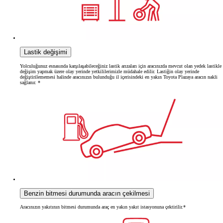
Lastik değişimi
Yolculuğunuz esnasında karşılaşabileceğiniz lastik arızaları için aracınızda mevcut olan yedek lastikle
değişim yapmak üzere olay yerinde yetkililerimizle müdahale edilir. Lastiğin olay yerinde
değiştirilememesi halinde aracınızın bulunduğu il içerisindeki en yakın Toyota Plazaya aracın nakli
sağlanır. *
Benzin bitmesi durumunda aracın çekilmesi
Aracınızın yakıtının bitmesi durumunda araç en yakın yakıt istasyonuna çektirilir.*