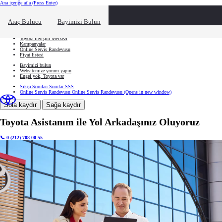
Ana içeriğe atla
(Press Enter)
Hızlı Erişim
Hızlı erişim alanını kapatmak için tıklayın
Ne aramıştınız?
Araç Bulucu
Bayimizi Bulun
Aracınızı oluşturun
Toyota İletişim Merkezi
Kampanyalar
Online Servis Randevusu
Fiyat listesi
Bayimizi bulun
Websitemize yorum yapın
Engel yok, Toyota var
Sıkça Sorulan Sorular
SSS
Online Servis Randevusu
Online Servis Randevusu
(Opens in new window)
Sola kaydır
Sağa kaydır
Toyota Asistanım ile Yol Arkadaşınız Oluyoruz
📞 0 (212) 708 00 55