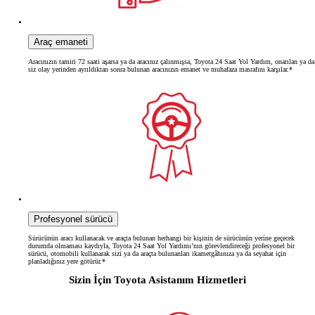
Araç emaneti
Aracınızın tamiri 72 saati aşarsa ya da aracınız çalınmışsa, Toyota 24 Saat Yol Yardım, onarılan ya da
siz olay yerinden ayrıldıktan sonra bulunan aracınızın emanet ve muhafaza masrafını karşılar.*
Profesyonel sürücü
Sürücünün aracı kullanacak ve araçta bulunan herhangi bir kişinin de sürücünün yerine geçecek
durumda olmaması kaydıyla, Toyota 24 Saat Yol Yardımı’nın görevlendireceği profesyonel bir
sürücü, otomobili kullanarak sizi ya da araçta bulunanları ikametgâhınıza ya da seyahat için
planladığınız yere götürür.*
Sizin İçin Toyota Asistanım Hizmetleri