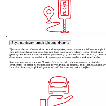
Seyahate devam etmek için araç kiralama
Eğer aracınızdaki arıza 24 saat içinde tamir edilemeyecekse, aracınızın onarımını bekleme amacıyla 3
güne kadar konaklama masraflarınız karşılanır. Tamir süresi arıza veya kazayı izleyen 48 saat içinde
gerçekleşemezse daimi ikametgahınıza dönüşünüzde ortaya çıkacak seyahat masraflarını veya seyahate
devam etmek isterseniz de seyahatiniz için planan yere kadar olan seyahat masraflarınız karşılanır.
Kaza veya arıza sonucu aracınızın 24 saatten fazla hareketsizliği söz konusu olursa, seyahatinize
devam etmek için benzer bir araç kiralamak isteyebilirsiniz. Bu durumda, daimi ikametgahınızdan 50
km uzakta olmak şartıyla gidilecek yere kadar kiralık bir binek araç tarafınıza sağlanır. *