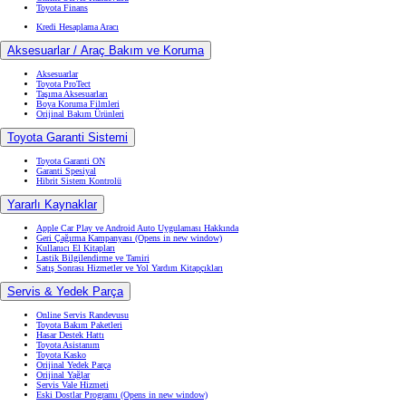
Toyota Finans
Kredi Hesaplama Aracı
Aksesuarlar / Araç Bakım ve Koruma
Aksesuarlar
Toyota ProTect
Taşıma Aksesuarları
Boya Koruma Filmleri
Orijinal Bakım Ürünleri
Toyota Garanti Sistemi
Toyota Garanti ON
Garanti Spesiyal
Hibrit Sistem Kontrolü
Yararlı Kaynaklar
Apple Car Play ve Android Auto Uygulaması Hakkında
Geri Çağırma Kampanyası
(Opens in new window)
Kullanıcı El Kitapları
Lastik Bilgilendirme ve Tamiri
Satış Sonrası Hizmetler ve Yol Yardım Kitapçıkları
Servis & Yedek Parça
Online Servis Randevusu
Toyota Bakım Paketleri
Hasar Destek Hattı
Toyota Asistanım
Toyota Kasko
Orijinal Yedek Parça
Orijinal Yağlar
Servis Vale Hizmeti
Eski Dostlar Programı
(Opens in new window)