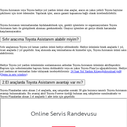
Toyota Asistanım veya Toyota hediye yol yardım ürünü olan araçlar, aracın en yakın yetkili Toyota bayisine
çekilmesi için ücret ödemezler. Yapılacak işler, aracın garanti kapsamına bağlı olarak ücretlendirilebilir.
Toyota Asistanım teminatlarından faydalanabilmek için, gerekli işlemlerin ve organizasyonların Toyota
Asistanım hattı ile görüşülerek alınması gerekmektedir. Onaysız işlemlere ait geriye dönük harcamalar
karşılanmayacaktır.
Sıfır aracıma Toyota Asistanım alabilir miyim?
Sıfır araçlarınıza Toyota yol kenarı yardım ürünü hediye edilmektedir. Hediye ürününüz binek araçlarda 1 yıl,
ticari araçlarda 2 yıl geçerlidir. Araç alımında araç teminatlarına ek hizmetler için, Toyota Asistanım ürünü satın
alabilirsiniz.
Hediye Toyota yol yardım ürününüzün sonlanmasının ardından Toyota Asistanım ürününüz aktifleşecektir.
Başvuru için websitemizden başvuru formu doldurabilir veya en yakın Toyota Plaza’ya uğrayabilirsiniz. Hediye
yol yardıma ait teminatları linke tıklayarak inceleyebilirsiniz:
24 Saat Yol Yardım Kitapçığı
download (pdf(
(Opens in new window)
2.El araçlarda Toyota Asistanım avantajı var mı?
Toyota Plazalardan satın alınan 2.el araçlarda, araç satışından sonraki 30 gün boyunca tanımlı Toyota Asistanım
avantajı bulunmaktadır. Bu avantaj aktif Toyota Forever üyeliği bulunan araç sahiplerine sunulmaktadır ve
Toyota Plazalardan alınan 2.el araçlarda 1 adet ürün için geçerlidir.