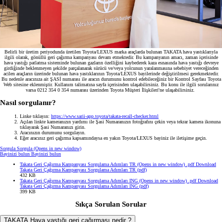
Belirli bir üretim periyodunda üretilen Toyota/LEXUS marka araçlarda bulunan TAKATA hava yastıklarıyla
ilgili olarak, gönüllü geri çağırma kampanyası devam etmektedir. Bu kampanyanın amacı, zaman içerisinde
hava yastığı patlatma sisteminde bulunan gazların özelliğini kaybederek kaza esnasında hava yastığı devreye
girdiğinde beklenmeyen şekilde parçalanarak sürücü ve/veya yolcunun yaralanmasına sebebiyet vereceğinden
acilen araçların üzerinde bulunan hava yastıklarının Toyota/LEXUS bayilerinde değiştirilmesi gerekmektedir.
Bu nedenle aracınıza ait ŞASİ numarası ile aracın durumunu kontrol edebileceğiniz bir Kontrol Sayfası Toyota
Web sitesine eklenmiştir. Kullanım talimatına sayfa içerisinden ulaşabilirsiniz. Bu konu ile ilgili sorularınız
varsa 0212 354 0 354 numarası üzerinden Toyota Müşteri İlişkileri'ne ulaşabilirsiniz.
Nasıl sorgulanır?
Linke tıklayın:
https://www.sarii-app.toyota/takata-recall-checker.html
Açılan linkte kameranızın yardımı ile Şasi Numaranızın fotoğrafını çekin veya tekrar kamera ikonuna
tıklayarak Şasi Numaranızı girin.
Aracınızın durumunu sorgulayın.
Eğer aracınız geri çağırma kapsamındaysa en yakın Toyota/LEXUS bayiniz ile iletişime geçin.
Sorgula
Sorgula
(Opens in new window)
Bayinizi bulun
Bayinizi bulun
Takata Geri Çağırma Kampanyası Sorgulama Adımları TR
(Opens in new window)
.pdf
Download
Takata Geri Çağırma Kampanyası Sorgulama Adımları TR (pdf)
432 KB
Takata Geri Çağırma Kampanyası Sorgulama Adımları ING
(Opens in new window)
.pdf
Download
Takata Geri Çağırma Kampanyası Sorgulama Adımları ING (pdf)
399 KB
Sıkça Sorulan Sorular
TAKATA Hava yastığı geri çağırması nedir ?