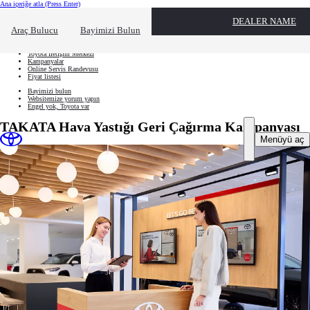
Ana içeriğe atla
(Press Enter)
Hızlı Erişim
DEALER NAME
Hızlı erişim alanını kapatmak için tıklayın
Ne aramıştınız?
Araç Bulucu
Bayimizi Bulun
Aracınızı oluşturun
Toyota İletişim Merkezi
Kampanyalar
Online Servis Randevusu
Fiyat listesi
Bayimizi bulun
Websitemize yorum yapın
Engel yok, Toyota var
TAKATA Hava Yastığı Geri Çağırma Kampanyası
Menüyü aç