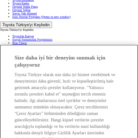
Toyota Kasko
Orijinal Yedek Parça
Orijinal Yağlar
Servis Vale Hizmeti
Eski Dostlar Programı
(Opens in new window)
Toyota Türkiye'yi Keşfedin
Toyota Türkiye'yi Keşfedin
Toyota'da Kariyer
Sosyal Sorumluluk Projelerimiz
Bize Ulaşın
Haberler ve Etkinlikler
ÖTV Muafiyetli Araçlar
Hibrit Arabalar
Size daha iyi bir deneyim sunmak için
Hafif Ticari: Toyota Professional
SUV
Toyota Blog
(Opens in new window)
çalışıyoruz
Ağaçlandırma Seferberliği
(Opens in new window)
Yasal Bilgilendirme
Toyota Türkiye olarak size daha iyi hizmet verebilmek ve
Yasal Bilgilendirme
deneyiminizi daha güvenli, hızlı ve kişiselleştirilmiş hale
Yasal Uyarı ve Bilgilendirme
getirmek amacıyla çerezler kullanıyoruz. “Yalnızca
Çerez Politikası
Kişisel Verilerin Korunması
zorunlu çerezleri kabul et” seçeneğini tercih etmeniz
Kişisel Veri Paylaşımı ve İletişim İzni
Bilgi Toplumu Hizmetleri
(Opens in new window)
halinde, ilgi alanlarınıza özel içerikler ve deneyimler
TAKATA Hava Yastığı Geri Çağırma
Yakıt Ekonomisi ve CO2 Emisyonu
sunmamız mümkün olmayacaktır. Çerez tercihlerinizi
Kalite Standartları
“Çerez Ayarları” bölümünden dilediğiniz zaman
Pazarlama Faaliyetleri İçin Açık Rıza
Web Erişilebilirlik Beyanı
güncelleyebilirsiniz. Hangi kişisel verilerin çerezler
aracılığıyla toplandığı ve bu verilerin nasıl kullanıldığı
hakkında detaylı bilgiye Gizlilik Ayarları üzerinden