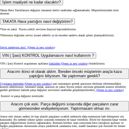
İşlem maaliyeti ne kadar olacaktır?
Takata Hava Yastıklarının değişimi tamamen üretici tarafından sağlanmaktadır. Müşterilerimizden ücret
alınmaz.
TAKATA Hava yastığını nasıl değiştiririm?
*Size en yakın Toyota yetkili servisine (bayiye) başvurabilirsiniz.
*Dilerseniz doğrudan servisi ziyaret edebilir ya da önceden randevu alarak işlemi planlayabilirsiniz.
Servis randevusu alın!
(Opens in new window)
VIN ( Şasi) KONTROL Uygulamasını nasıl kullanırım ?
VIN ( Şasi) Kontrol uygulaması açıklama
linkinden
(Opens in new window)
bulabilirsiniz.
Aracımı ikinci el olarak aldım. Benden önceki müşterinin araçla kaza
yaptığını biliyorum. Ne yaptırmam gerekli?
Uygulama üzerinden
(Opens in new window)
şasi numaranızı girerek aracınızın etkilenip etkilenmediğini
kontrol edebilirsiniz. Alternatif olarak, aracınızı en yakın Toyota yetkili servisine götürerek kontrol ettirebilir;
gerekli görülmesi halinde parça değişimi servisimiz tarafından gerçekleştirilecektir.
(Opens in new window)
Kontrol ve parça değişimi ücretsizdir.
Aracım çok eski. Parça değişimi sırasında diğer parçaların zarar
görmesinden endişeleniyorum. Yaptırmasam olmaz mı.
Aracın eski olması nedeni ile bazı plastik parçaların sıcaklık nedeniyle daha esnemeyen hale dönüşmesi söz
konusudur. Bu nedenle sökme işlemi sırasında istenmese de hasar verilebilir. Böyle bir durumda hasar verilen
parçanın değiştirilmesi ücretsiz sağlanacaktır. Bununla birlikte, kaza sonucunda hava yastığının açılması ve
fişeğin parçalanması durumunda ortaya çıkabilecek yaralanma riski, maddi hasarların çok ötesinde bir öneme