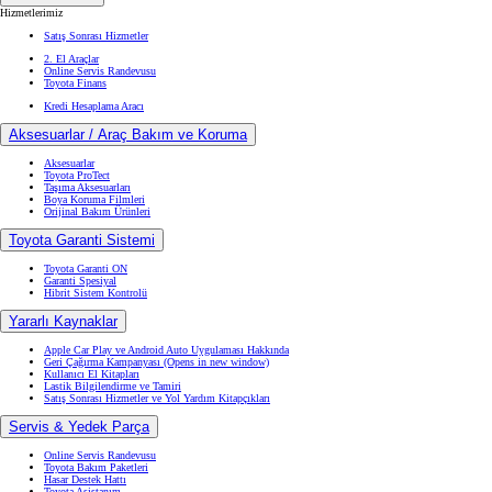
Hizmetlerimiz
Satış Sonrası Hizmetler
2. El Araçlar
Online Servis Randevusu
Toyota Finans
Kredi Hesaplama Aracı
Aksesuarlar / Araç Bakım ve Koruma
Aksesuarlar
Toyota ProTect
Taşıma Aksesuarları
Boya Koruma Filmleri
Orijinal Bakım Ürünleri
Toyota Garanti Sistemi
Toyota Garanti ON
Garanti Spesiyal
Hibrit Sistem Kontrolü
Yararlı Kaynaklar
Apple Car Play ve Android Auto Uygulaması Hakkında
Geri Çağırma Kampanyası
(Opens in new window)
Kullanıcı El Kitapları
Lastik Bilgilendirme ve Tamiri
Satış Sonrası Hizmetler ve Yol Yardım Kitapçıkları
Servis & Yedek Parça
Online Servis Randevusu
Toyota Bakım Paketleri
Hasar Destek Hattı
Toyota Asistanım