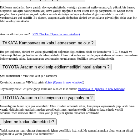
Etkilenen araçlarda , hava yastığı devreye girdiğinde, yastığın şişmesini sağlayan gaz çok yüksek bir basınç
oluşturur. Bu aşırı basınç nedeniyle, hava yastığı fişeğinin metal kısmı kırılıp parçalanabilir. Kopan metal
parçalar, hava yastığını geçerek açılma anında sürücüye ve/veya yolculara doğru savrulabilir ve ciddi
yaralanmalara yol açabilir. Bu durum, araçtan ziyade doğrudan sürücü ve yolcuların güvenliğini riske atan bir
tehlike oluşturmaktadır.
Aracım etkileniyor mu? :
VIN Checker
(Opens in new window)
TAKATA Kampanyasını kabul etmezsem ne olur ?
Bu geri çağırma, sürücü ve yolcu güvenliğini doğrudan ilgilendiren ciddi bir konudur ve T.C. Sanayii ve
Teknoloji Bakanlığı tarafından da izlenmektedir. Olası risklerden ve ileride yaşanabilecek olumsuz durumların
önüne geçmek adına, kampanyanın gecikmeden uygulanması özellikle tavsiye edilmektedir.
TOYOTA Aracımın etkilenip etkilenmediğini nasıl anlarım ?
Şasi numaranızı / VIN'inizi alın (17 karakter)
Çevrimiçi aracımıza VIN'inizi girin (
Link
(Opens in new window)
)
Toyota bayinizle iletişime geçip mümkün olan en kısa sürede
randevu alın.
(Opens in new window)
TOYOTA Aracımın etkileniyorsa ne yapmalıyım ?
Güvenliğiniz bizim için çok önemlidir. Olası riskleri önlemek adına, kampanya kapsamında yapılacak hava
yastığı değişiminin geciktirilmeden gerçekleştirilmesi gerekmektedir. Lütfen en kısa sürede yetkili
servisimizden randevu alınız. Hava yastığı değişim işlemi tamamen ücretsizdir.
İşlem ne kadar sürmektedir?
Yedek parçanın hazır olması durumunda işlem genellikle hızlı şekilde tamamlanmakta olup, onarım süresi
çoğunlukla yarım günden kısa sürmektedir.