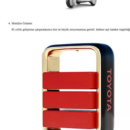
Mobilite Ürünleri
85 yıllık geliştirme çalışmalarımız bizi en büyük misyonumuza getirdi: herkese eşit hareket özgürlü