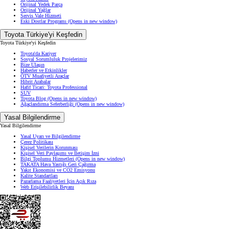
Orijinal Yedek Parça
Orijinal Yağlar
Servis Vale Hizmeti
Eski Dostlar Programı
(Opens in new window)
Toyota Türkiye'yi Keşfedin
Toyota Türkiye'yi Keşfedin
Toyota'da Kariyer
Sosyal Sorumluluk Projelerimiz
Bize Ulaşın
Haberler ve Etkinlikler
ÖTV Muafiyetli Araçlar
Hibrit Arabalar
Hafif Ticari: Toyota Professional
SUV
Toyota Blog
(Opens in new window)
Ağaçlandırma Seferberliği
(Opens in new window)
Yasal Bilgilendirme
Yasal Bilgilendirme
Yasal Uyarı ve Bilgilendirme
Çerez Politikası
Kişisel Verilerin Korunması
Kişisel Veri Paylaşımı ve İletişim İzni
Bilgi Toplumu Hizmetleri
(Opens in new window)
TAKATA Hava Yastığı Geri Çağırma
Yakıt Ekonomisi ve CO2 Emisyonu
Kalite Standartları
Pazarlama Faaliyetleri İçin Açık Rıza
Web Erişilebilirlik Beyanı