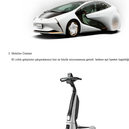
Mobilite Ürünleri
85 yıllık geliştirme çalışmalarımız bizi en büyük misyonumuza getirdi: herkese eşit hareket özgürlü