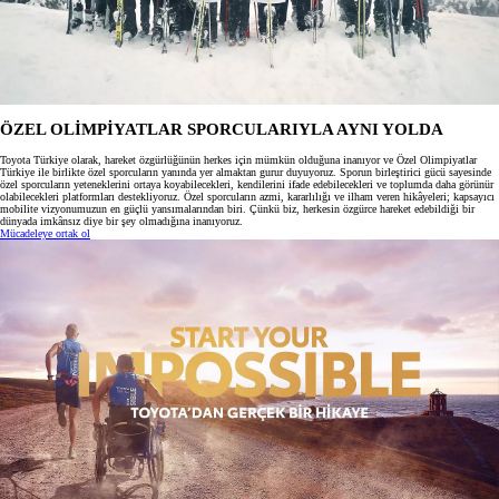
ÖZEL OLİMPİYATLAR SPORCULARIYLA AYNI YOLDA
Toyota Türkiye olarak, hareket özgürlüğünün herkes için mümkün olduğuna inanıyor ve Özel Olimpiyatlar
Türkiye ile birlikte özel sporcuların yanında yer almaktan gurur duyuyoruz. Sporun birleştirici gücü sayesinde
özel sporcuların yeteneklerini ortaya koyabilecekleri, kendilerini ifade edebilecekleri ve toplumda daha görünür
olabilecekleri platformları destekliyoruz. Özel sporcuların azmi, kararlılığı ve ilham veren hikâyeleri; kapsayıcı
mobilite vizyonumuzun en güçlü yansımalarından biri. Çünkü biz, herkesin özgürce hareket edebildiği bir
dünyada imkânsız diye bir şey olmadığına inanıyoruz.
Mücadeleye ortak ol