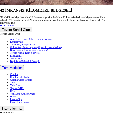
42 İMKANSIZ KİLOMETRE BELGESELİ
Tekerlekli sandalye üzerinde 42 kilometre koşmak mümkün mü? Peki tekerlekli sandalyede oturan birini
çekerek 42 kilometre koşmak? Onlar için imkansız diye bir şey yok! İmkansızı başaran Okan ve Mert'in
hikayesini izle.
Hemen Keşfet
Toyota Sahibi Olun
Toyota Sahibi Olun
Araç Fiyat Listesi
(Opens in new window)
Kampanyalar
Ticari Araç Kampanyaları
Online Araç Rezervasyonu
(Opens in new window)
Bayi Bulucu
(Opens in new window)
Toyota Kirala: Rent a Toyota
E-Broşürler
Toyota Filo
Bayinizle Görüntülü Görüşün
Tüm Modeller
Corolla
Corolla Hatchback
Corolla Cross Hybrid
Yaris
Yaris Cross
Toyota C-HR
RAV4
Yeni Land Cruiser Prado
Hilux
Proace City
Proace City Cargo
Hizmetlerimiz
Hizmetlerimiz