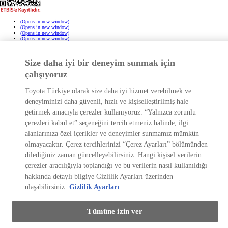
(Opens in new window)
(Opens in new window)
(Opens in new window)
(Opens in new window)
(Opens in new window)
Copyright © Toyota 2026
Size daha iyi bir deneyim sunmak için
Site İlkeleri
Gizlilik Ayarları
çalışıyoruz
Kişisel Verilerin Korunması
Çerez Politikası
Toyota Türkiye olarak size daha iyi hizmet verebilmek ve
deneyiminizi daha güvenli, hızlı ve kişiselleştirilmiş hale
getirmek amacıyla çerezler kullanıyoruz. “Yalnızca zorunlu
çerezleri kabul et” seçeneğini tercih etmeniz halinde, ilgi
alanlarınıza özel içerikler ve deneyimler sunmamız mümkün
olmayacaktır. Çerez tercihlerinizi “Çerez Ayarları” bölümünden
dilediğiniz zaman güncelleyebilirsiniz. Hangi kişisel verilerin
çerezler aracılığıyla toplandığı ve bu verilerin nasıl kullanıldığı
hakkında detaylı bilgiye Gizlilik Ayarları üzerinden
ulaşabilirsiniz.
Gizlilik Ayarları
Tümüne izin ver