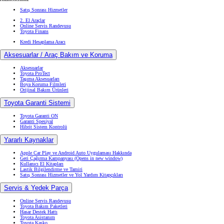
Satış Sonrası Hizmetler
2. El Araçlar
Online Servis Randevusu
Toyota Finans
Kredi Hesaplama Aracı
Aksesuarlar / Araç Bakım ve Koruma
Aksesuarlar
Toyota ProTect
Taşıma Aksesuarları
Boya Koruma Filmleri
Orijinal Bakım Ürünleri
Toyota Garanti Sistemi
Toyota Garanti ON
Garanti Spesiyal
Hibrit Sistem Kontrolü
Yararlı Kaynaklar
Apple Car Play ve Android Auto Uygulaması Hakkında
Geri Çağırma Kampanyası
(Opens in new window)
Kullanıcı El Kitapları
Lastik Bilgilendirme ve Tamiri
Satış Sonrası Hizmetler ve Yol Yardım Kitapçıkları
Servis & Yedek Parça
Online Servis Randevusu
Toyota Bakım Paketleri
Hasar Destek Hattı
Toyota Asistanım
Toyota Kasko