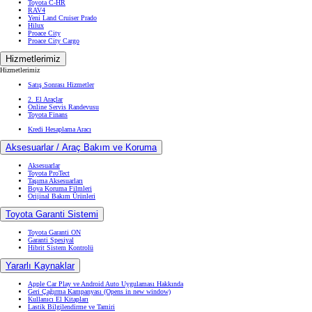
Toyota C-HR
RAV4
Yeni Land Cruiser Prado
Hilux
Proace City
Proace City Cargo
Hizmetlerimiz
Hizmetlerimiz
Satış Sonrası Hizmetler
2. El Araçlar
Online Servis Randevusu
Toyota Finans
Kredi Hesaplama Aracı
Aksesuarlar / Araç Bakım ve Koruma
Aksesuarlar
Toyota ProTect
Taşıma Aksesuarları
Boya Koruma Filmleri
Orijinal Bakım Ürünleri
Toyota Garanti Sistemi
Toyota Garanti ON
Garanti Spesiyal
Hibrit Sistem Kontrolü
Yararlı Kaynaklar
Apple Car Play ve Android Auto Uygulaması Hakkında
Geri Çağırma Kampanyası
(Opens in new window)
Kullanıcı El Kitapları
Lastik Bilgilendirme ve Tamiri