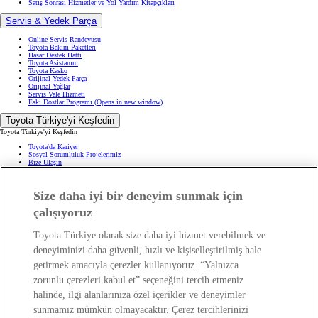
Satış Sonrası Hizmetler ve Yol Yardım Kitapçıkları
Servis & Yedek Parça
Online Servis Randevusu
Toyota Bakım Paketleri
Hasar Destek Hattı
Toyota Asistanım
Toyota Kasko
Orijinal Yedek Parça
Orijinal Yağlar
Servis Vale Hizmeti
Eski Dostlar Programı
(Opens in new window)
Toyota Türkiye'yi Keşfedin
Toyota Türkiye'yi Keşfedin
Toyota'da Kariyer
Sosyal Sorumluluk Projelerimiz
Bize Ulaşın
Haberler ve Etkinlikler
ÖTV Muafiyetli Araçlar
Hibrit Arabalar
Size daha iyi bir deneyim sunmak için
Hafif Ticari: Toyota Professional
SUV
Toyota Blog
(Opens in new window)
çalışıyoruz
Ağaçlandırma Seferberliği
(Opens in new window)
Yasal Bilgilendirme
Toyota Türkiye olarak size daha iyi hizmet verebilmek ve
Yasal Bilgilendirme
deneyiminizi daha güvenli, hızlı ve kişiselleştirilmiş hale
Yasal Uyarı ve Bilgilendirme
getirmek amacıyla çerezler kullanıyoruz. “Yalnızca
Çerez Politikası
Kişisel Verilerin Korunması
zorunlu çerezleri kabul et” seçeneğini tercih etmeniz
Kişisel Veri Paylaşımı ve İletişim İzni
Bilgi Toplumu Hizmetleri
(Opens in new window)
halinde, ilgi alanlarınıza özel içerikler ve deneyimler
TAKATA Hava Yastığı Geri Çağırma
Yakıt Ekonomisi ve CO2 Emisyonu
sunmamız mümkün olmayacaktır. Çerez tercihlerinizi
Kalite Standartları