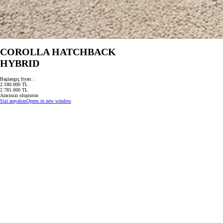
COROLLA HATCHBACK
HYBRID
Başlangıç fiyatı :
2.180.000 TL
2.781.000 TL
Aracınızı oluşturun
Sizi arayalım
Opens in new window