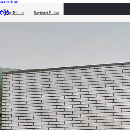
(Press Enter)
Ana içeriğe atla
loaded content
Araç Bulucu
Bayimizi Bulun