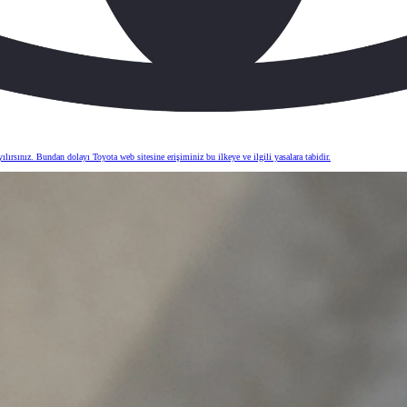
ırsınız. Bundan dolayı Toyota web sitesine erişiminiz bu ilkeye ve ilgili yasalara tabidir.