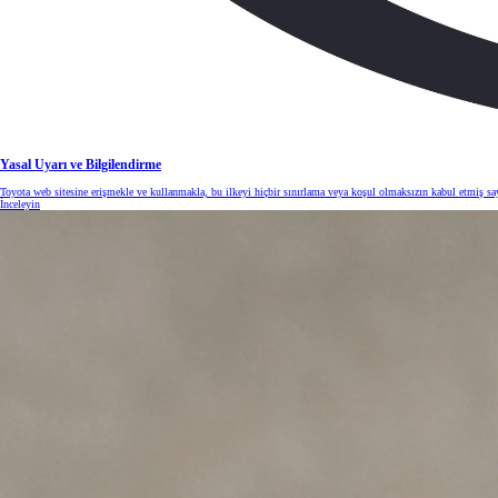
Yasal Uyarı ve Bilgilendirme
Toyota web sitesine erişmekle ve kullanmakla, bu ilkeyi hiçbir sınırlama veya koşul olmaksızın kabul etmiş sayıl
İnceleyin