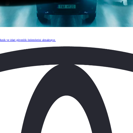
eknik ve idari güvenlik önlemlerini almaktayız.