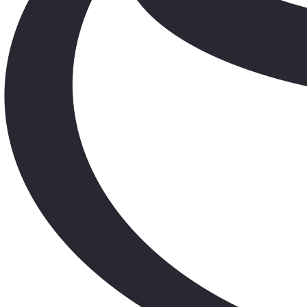
Yeni Hilux Yakında
Haberdar olun