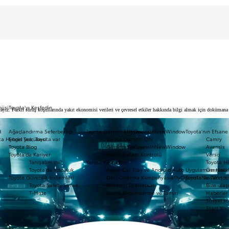
jisi
Toyota'yı Keşfedin
ız. Farklı sürüş koşullarında yakıt ekonomisi verileri ve çevresel etkiler hakkında bilgi almak için dokümana g
d
Ağaçlandırma Seferberliği
Toyota Garanti Sistemi
a11yOpensInNewWindow
Toyota'nın Efsane
ota Hybrid Tecrübesi
Engel yok, Toyota var
Toyota Garanti ON
Camry
Toyota Blog
Garanti Spesiyal
a11yOpensInNewWindow
Avensis
Toyota'da Kariyer
Hibrit Sistem Kontrolü
Verso
Tanışalım mı?
Yararlı Kaynaklar
Toyota Hi
Toyota'da Yolculuk
Apple Car Play ve Android Auto Uygulaması Hakk
Ömrünü 
Toyota Güvenlik Sistemleri
Geri Çağırma Kampanyası
a11yOpensInNewWind
Toyota ile Tanışın
Toyota Safety Sense
Kullanıcı El Kitapları
Bize ulaş
T-Mate
Lastik Bilgilendirme ve Tamiri
Haberler 
Sosyal so
Start You