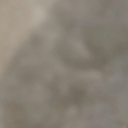
Yeni RAV4
HYBRID
İlk siz haberdar olun