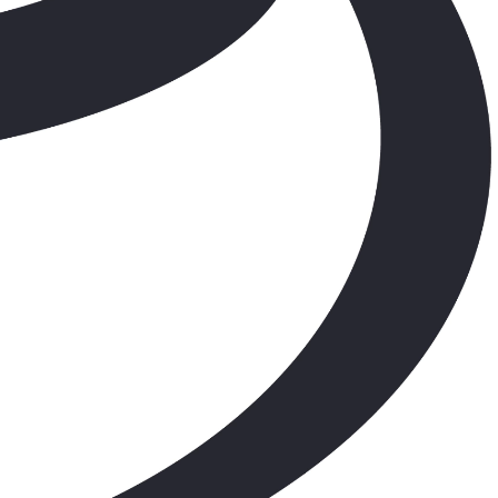
Bayinizle görüntülü görüşün
Toyota kirala: Rent a Toyota