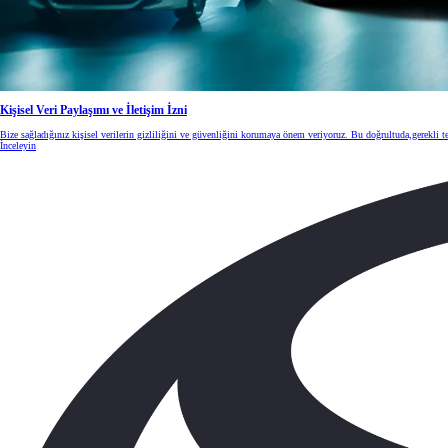
Kişisel Veri Paylaşımı ve İletişim İzni
Bize sağladığınız kişisel verilerin gizliliğini ve güvenliğini korumaya önem veriyoruz. Bu doğrultuda,gerekli t
İnceleyin
Başlangıç fiyatı