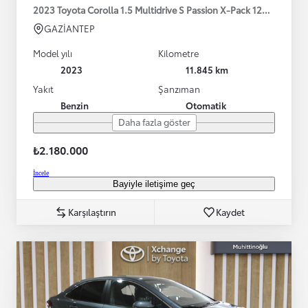
2023 Toyota Corolla 1.5 Multidrive S Passion X-Pack 125HP
GAZİANTEP
Model yılı
Kilometre
2023
11.845 km
Yakıt
Şanzıman
Benzin
Otomatik
Daha fazla göster
₺2.180.000
İncele
Bayiyle iletişime geç
Karşılaştırın
Kaydet