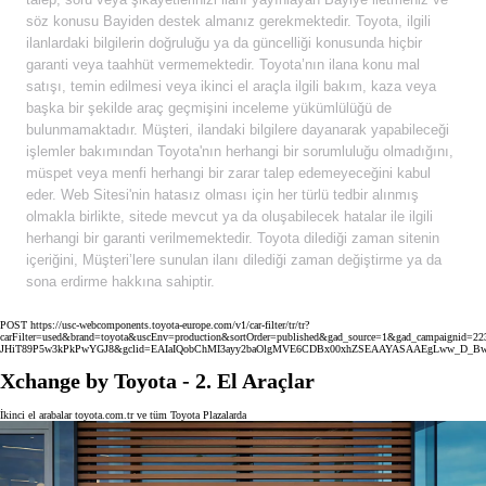
söz konusu Bayiden destek almanız gerekmektedir. Toyota, ilgili
ilanlardaki bilgilerin doğruluğu ya da güncelliği konusunda hiçbir
garanti veya taahhüt vermemektedir. Toyota’nın ilana konu mal
satışı, temin edilmesi veya ikinci el araçla ilgili bakım, kaza veya
başka bir şekilde araç geçmişini inceleme yükümlülüğü de
bulunmamaktadır. Müşteri, ilandaki bilgilere dayanarak yapabileceği
işlemler bakımından Toyota'nın herhangi bir sorumluluğu olmadığını,
müspet veya menfi herhangi bir zarar talep edemeyeceğini kabul
eder. Web Sitesi'nin hatasız olması için her türlü tedbir alınmış
olmakla birlikte, sitede mevcut ya da oluşabilecek hatalar ile ilgili
herhangi bir garanti verilmemektedir. Toyota dilediği zaman sitenin
içeriğini, Müşteri’lere sunulan ilanı dilediği zaman değiştirme ya da
sona erdirme hakkına sahiptir.
POST https://usc-webcomponents.toyota-europe.com/v1/car-filter/tr/tr?
carFilter=used&brand=toyota&uscEnv=production&sortOrder=published&gad_source=1&gad_campaignid
JHiT89P5w3kPkPwYGJ8&gclid=EAIaIQobChMI3ayy2baOlgMVE6CDBx00xhZSEAAYASAAEgLww_D_B
Xchange by Toyota - 2. El Araçlar
İkinci el arabalar toyota.com.tr ve tüm Toyota Plazalarda