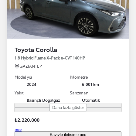
Toyota Corolla
1.8 Hybrid Flame X-Pack e-CVT 140HP
GAZİANTEP
Model yılı
Kilometre
2024
6.001 km
Yakıt
Şanzıman
Basınçlı Doğalgaz
Otomatik
Daha fazla göster
₺2.220.000
İncele
Bayiyle iletişime geç