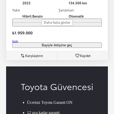
2023
134.500 km
Yakıt
Şanzıman
Hibrit Benzin
Otomatik
Daha fazla göster
₺1.959.000
İncele
Bayiyle iletişime geç
Karşılaştırın
Kaydet
Toyota Güvencesi
Ücretsiz Toyota Garanti ON
12 aya kadar garanti