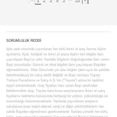
Previous page
Next page
SORUMLULUK REDDI:
İşbu web sitesinde yayınlanan her türlü ikinci el araç ilanına ilişkin
açıklama, fiyat, fotoğraf ve ikinci el araca ilişkin tüm bilgiler ilanı
yayınlayan Bayi’ye aittir. İlandaki bilgilerin doğruluğundan ilanı veren
Bayi sorumludur. Güncel ve nihai bilgileri ilanı yayınlayan Bayiden
öğrenebilirsiniz. Web Sitesi'nde yer alan bilgiler (aksi açık bir şekilde
belirtilmedikçe) bir satış teklifi değildir ve Bayi ve/veya Toyota
Türkiye Pazarlama ve Satış A.Ş.’nin ("Toyota”) adına bir taahhüt
teşkil etmemektedir. Araç fiyatları ilanı veren Bayi tarafından
belirlenmekte olup, Toyota ilana konu araç/araçların ikinci el satış
fiyatlarını belirleme konusunda herhangi bir yetkisi, yükümlülüğü ve
sorumluluğu bulunmamaktadır. İlanlarda yayınlanan araçların
satışlarına esas teşkil edecek vergi ve diğer yükümlülüklerin ilan
sahibi Bayiden öğrenilmesi gerekmektedir. İlanlara yönelik her türlü,
talep, soru veya şikayetlerinizi ilanı yayınlayan Bayiye iletmeniz ve