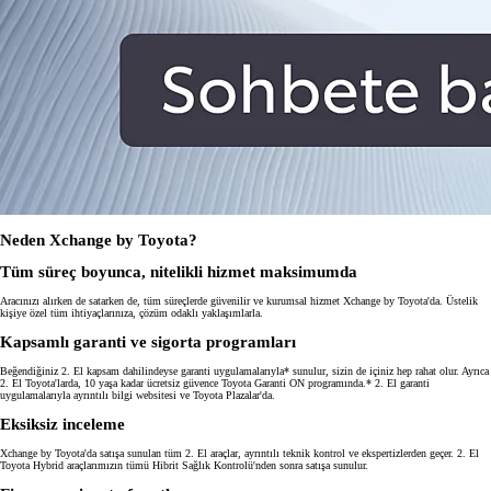
Neden Xchange by Toyota?
Tüm süreç boyunca, nitelikli hizmet maksimumda
Aracınızı alırken de satarken de, tüm süreçlerde güvenilir ve kurumsal hizmet Xchange by Toyota'da. Üstelik
kişiye özel tüm ihtiyaçlarınıza, çözüm odaklı yaklaşımlarla.
Kapsamlı garanti ve sigorta programları
Beğendiğiniz 2. El kapsam dahilindeyse garanti uygulamalarıyla* sunulur, sizin de içiniz hep rahat olur. Ayrıca
2. El Toyota'larda, 10 yaşa kadar ücretsiz güvence Toyota Garanti ON programında.* 2. El garanti
uygulamalarıyla ayrıntılı bilgi websitesi ve Toyota Plazalar'da.
Eksiksiz inceleme
Xchange by Toyota'da satışa sunulan tüm 2. El araçlar, ayrıntılı teknik kontrol ve ekspertizlerden geçer. 2. El
Toyota Hybrid araçlarımızın tümü Hibrit Sağlık Kontrolü'nden sonra satışa sunulur.