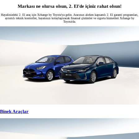
Markası ne olursa olsun, 2. El'de içiniz rahat olsun!
Hayalinizdeki 2. El araç için Xchange by Toyota'ya gelin. Aracınızı alırken kapsamlı 2. El garanti programları,
ayrıntılı teknik kontroller, hayatınızı kolaylaştıracak finansal çözümler ve sigorta hizmetleri Xchange by
Toyota'da.
Binek Araçlar