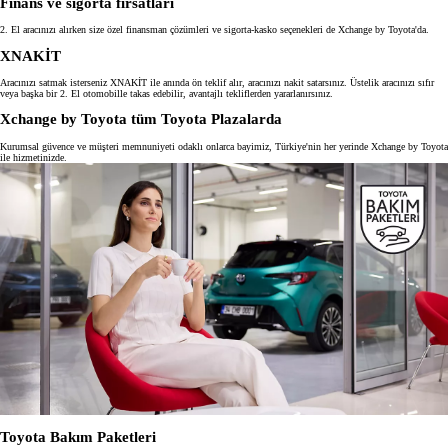
Finans ve sigorta fırsatları
2. El aracınızı alırken size özel finansman çözümleri ve sigorta-kasko seçenekleri de Xchange by Toyota'da.
XNAKİT
Aracınızı satmak isterseniz XNAKİT ile anında ön teklif alır, aracınızı nakit satarsınız. Üstelik aracınızı sıfır
veya başka bir 2. El otomobille takas edebilir, avantajlı tekliflerden yararlanırsınız.
Xchange by Toyota tüm Toyota Plazalarda
Kurumsal güvence ve müşteri memnuniyeti odaklı onlarca bayimiz, Türkiye'nin her yerinde Xchange by Toyota
ile hizmetinizde.
Toyota Bakım Paketleri