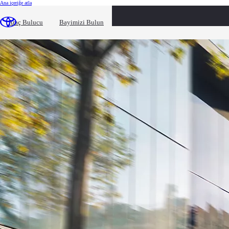
(Press Enter)
Ana içeriğe atla
loaded content
Araç Bulucu
Bayimizi Bulun