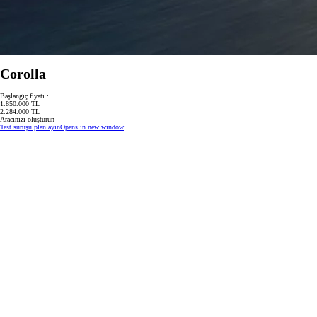
Corolla
Başlangıç fiyatı :
1.850.000 TL
2.284.000 TL
Aracınızı oluşturun
Test sürüşü planlayın
Opens in new window