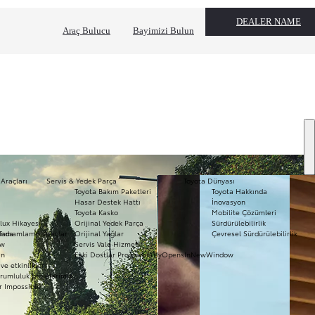
DEALER NAME
Araç Bulucu
Bayimizi Bulun
 Araçları
Servis & Yedek Parça
Toyota Dünyası
Toyota Bakım Paketleri
Toyota Hakkında
T
Hasar Destek Hattı
İnovasyon
mo
Toyota Kasko
Mobilite Çözümleri
Ha
lux Hikayesi
Orijinal Yedek Parça
Sürdürülebilirlik
To
ında
Tamamlamış Araçlar
Orijinal Yağlar
Çevresel Sürdürülebilirlik
Pr
ow
Servis Vale Hizmeti
S
ın
Eski Dostlar Programı
a11yOpensInNewWindow
Hi
ve etkinlikler
Ar
rumluluk projelerimiz
r Impossible
Fi
li