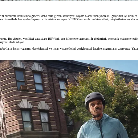
larını sürdürme konusunda giderek daha fazla güven kazanıyor. Toyota olarak inanıyoruz ki, gerçekten iyi ürünler,
e hizmetlerle her açıdan kapsayıcı bir çözüm sunuyor. KINTO’nun mobilite hizmetleri, müşterilerine seyahat eder
ıyoruz. Bu yüzden, yenilikçi yaya alanı BEV'leri, son kilometre taşımacılığı çözümleri, otomatik malzeme teslimat
izyonu ifade ediyor.
botların insan yaşamını desteklemesi ve insan yeteneklerini genişletmesi üzerine araştırmalar yapıyoruz. Yaşam t