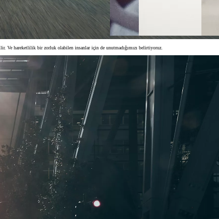
ir. Ve hareketlilik bir zorluk olabilen insanlar için de unutmadığımızı belirtiyoruz.