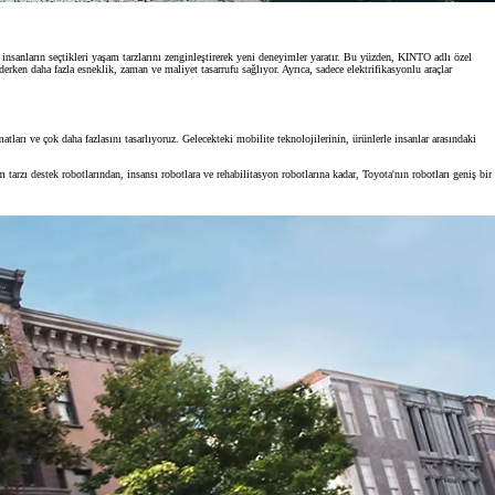
 insanların seçtikleri yaşam tarzlarını zenginleştirerek yeni deneyimler yaratır. Bu yüzden, KINTO adlı özel
ken daha fazla esneklik, zaman ve maliyet tasarrufu sağlıyor. Ayrıca, sadece elektrifikasyonlu araçlar
TAKATA
ları ve çok daha fazlasını tasarlıyoruz. Gelecekteki mobilite teknolojilerinin, ürünlerle insanlar arasındaki
arzı destek robotlarından, insansı robotlara ve rehabilitasyon robotlarına kadar, Toyota'nın robotları geniş bir