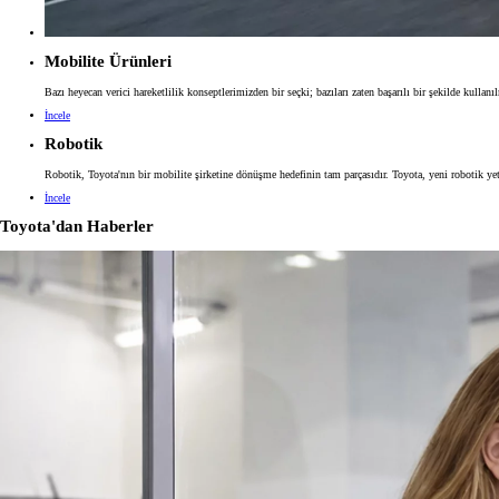
Mobilite Ürünleri
Bazı heyecan verici hareketlilik konseptlerimizden bir seçki; bazıları zaten başarılı bir şekilde kullanı
İncele
Robotik
Robotik, Toyota'nın bir mobilite şirketine dönüşme hedefinin tam parçasıdır. Toyota, yeni robotik ye
İncele
Toyota'dan Haberler
Yeni RAV4
HYBRID
İlk siz haberdar olun