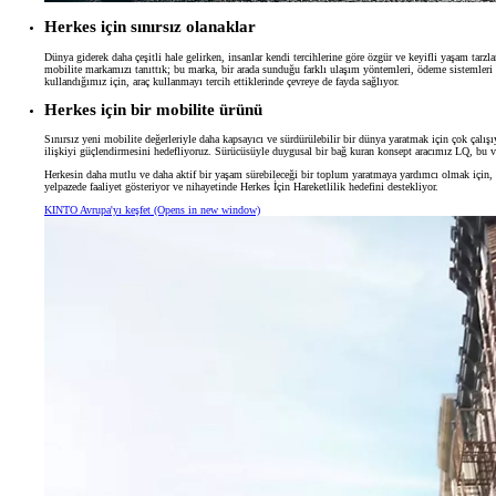
Herkes için sınırsız olanaklar
Dünya giderek daha çeşitli hale gelirken, insanlar kendi tercihlerine göre özgür ve keyifli yaşam tarz
mobilite markamızı tanıttık; bu marka, bir arada sunduğu farklı ulaşım yöntemleri, ödeme sistemleri v
kullandığımız için, araç kullanmayı tercih ettiklerinde çevreye de fayda sağlıyor.
Herkes için bir mobilite ürünü
Sınırsız yeni mobilite değerleriyle daha kapsayıcı ve sürdürülebilir bir dünya yaratmak için çok çalış
ilişkiyi güçlendirmesini hedefliyoruz. Sürücüsüyle duygusal bir bağ kuran konsept aracımız LQ, bu v
Herkesin daha mutlu ve daha aktif bir yaşam sürebileceği bir toplum yaratmaya yardımcı olmak için, ro
yelpazede faaliyet gösteriyor ve nihayetinde Herkes İçin Hareketlilik hedefini destekliyor.
KINTO Avrupa'yı keşfet
(Opens in new window)