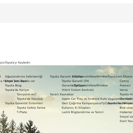
jisi
Toyota'yı Keşfedin
d
Ağaçlandırma Seferberliği
Toyota Garanti Sistemi
a11yOpensInNewWindow
Toyota'nın Efsane
ota Hybrid Tecrübesi
Engel yok, Toyota var
Toyota Garanti ON
Camry
Toyota Blog
Garanti Spesiyal
a11yOpensInNewWindow
Avensis
Toyota'da Kariyer
Hibrit Sistem Kontrolü
Verso
Tanışalım mı?
Yararlı Kaynaklar
Toyota Hi
Toyota'da Yolculuk
Apple Car Play ve Android Auto Uygulaması Hakk
Ömrünü 
Toyota Güvenlik Sistemleri
Geri Çağırma Kampanyası
a11yOpensInNewWind
Toyota ile Tanışın
Toyota Safety Sense
Kullanıcı El Kitapları
Bize ulaş
T-Mate
Lastik Bilgilendirme ve Tamiri
Haberler 
Sosyal so
Start You