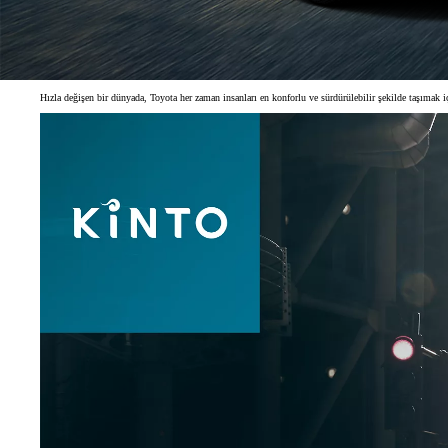
Hızla değişen bir dünyada, Toyota her zaman insanları en konforlu ve sürdürülebilir şekilde taşımak içi
Başlangıç fiyatı