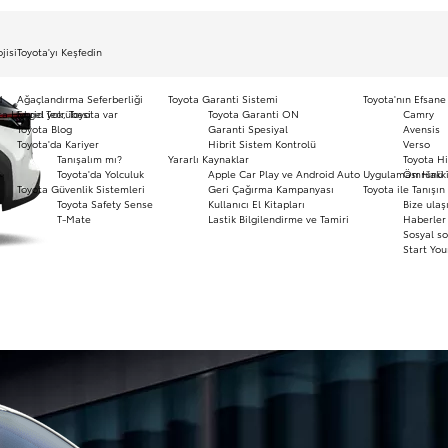
jisi
Toyota'yı Keşfedin
a11yOpensInNewWindow
d
Ağaçlandırma Seferberliği
Toyota Garanti Sistemi
Toyota'nın Efsane
ota Hybrid Tecrübesi
Engel yok, Toyota var
Toyota Garanti ON
Camry
a11yOpensInNewWindow
Toyota Blog
Garanti Spesiyal
Avensis
Toyota'da Kariyer
Hibrit Sistem Kontrolü
Verso
Tanışalım mı?
Yararlı Kaynaklar
Toyota Hi
Toyota'da Yolculuk
Apple Car Play ve Android Auto Uygulaması Hakk
Ömrünü 
Toyota Güvenlik Sistemleri
Geri Çağırma Kampanyası
Toyota ile Tanışın
a11yOpensInNewWindow
Toyota Safety Sense
Kullanıcı El Kitapları
Bize ulaş
T-Mate
Lastik Bilgilendirme ve Tamiri
Haberler 
Sosyal so
Start You