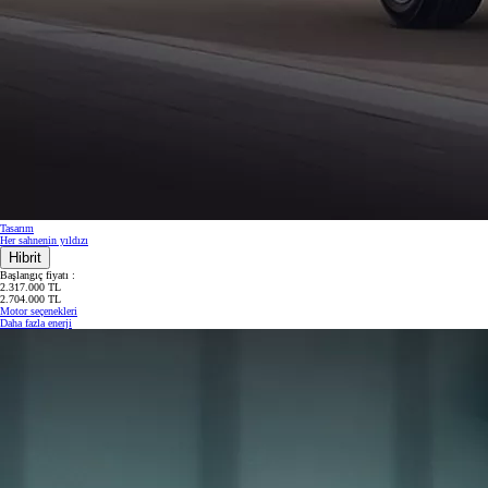
Başlangıç fiyatı
Tasarım
Her sahnenin yıldızı
Hibrit
Başlangıç fiyatı :
2.317.000 TL
2.704.000 TL
Motor seçenekleri
Daha fazla enerji
Yeni Hilux Yakında
Haberdar olun