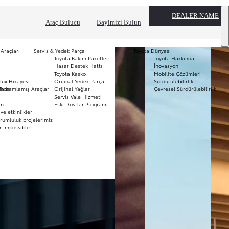
DEALER NAME
Araç Bulucu
Bayimizi Bulun
 Araçları
Servis & Yedek Parça
Toyota Dünyası
Toyota Bakım Paketleri
Toyota Hakkında
T
Hasar Destek Hattı
İnovasyon
mo
Toyota Kasko
Mobilite Çözümleri
Ha
lux Hikayesi
Orijinal Yedek Parça
Sürdürülebilirlik
To
ında
Tamamlamış Araçlar
Orijinal Yağlar
Çevresel Sürdürülebilirlik
Pr
Servis Vale Hizmeti
S
ın
Eski Dostlar Programı
a11yOpensInNewWindow
Hi
ve etkinlikler
Ar
rumluluk projelerimiz
r Impossible
Fi
li