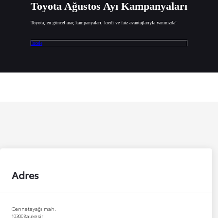
Toyota Ağustos Ayı Kampanyaları
Toyota, en güncel araç kampanyaları, kredi ve faiz avantajlarıyla yanınızda!
İncele
Adres
Cennetayağı mah.
10300
Balıkesir