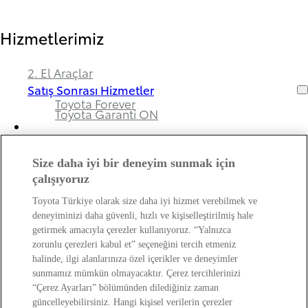
Hizmetlerimiz
2. El Araçlar
Satış Sonrası Hizmetler
Toyota Forever
Toyota Garanti ON
Size daha iyi bir deneyim sunmak için
Bayimiz ve Toyota Hakkında
çalışıyoruz
Toyota Türkiye olarak size daha iyi hizmet verebilmek ve
Hakkımızda
deneyiminizi daha güvenli, hızlı ve kişiselleştirilmiş hale
Bayi Bilgileri
getirmek amacıyla çerezler kullanıyoruz. “Yalnızca
Toyota Hakkında
zorunlu çerezleri kabul et” seçeneğini tercih etmeniz
Bayi Banka Hesap Bilgileri ve Sigorta Şirketleri
Kişisel Verilerin Korunması Hakkında
halinde, ilgi alanlarınıza özel içerikler ve deneyimler
Bilgilendirme
sunmamız mümkün olmayacaktır. Çerez tercihlerinizi
“Çerez Ayarları” bölümünden dilediğiniz zaman
güncelleyebilirsiniz. Hangi kişisel verilerin çerezler