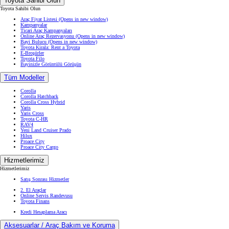
Toyota Sahibi Olun
Toyota Sahibi Olun
Araç Fiyat Listesi
(Opens in new window)
Kampanyalar
Ticari Araç Kampanyaları
Online Araç Rezervasyonu
(Opens in new window)
Bayi Bulucu
(Opens in new window)
Toyota Kirala: Rent a Toyota
E-Broşürler
Toyota Filo
Bayinizle Görüntülü Görüşün
Tüm Modeller
Corolla
Corolla Hatchback
Corolla Cross Hybrid
Yaris
Yaris Cross
Toyota C-HR
RAV4
Yeni Land Cruiser Prado
Hilux
Proace City
Proace City Cargo
Hizmetlerimiz
Hizmetlerimiz
Satış Sonrası Hizmetler
2. El Araçlar
Online Servis Randevusu
Toyota Finans
Kredi Hesaplama Aracı
Aksesuarlar / Araç Bakım ve Koruma