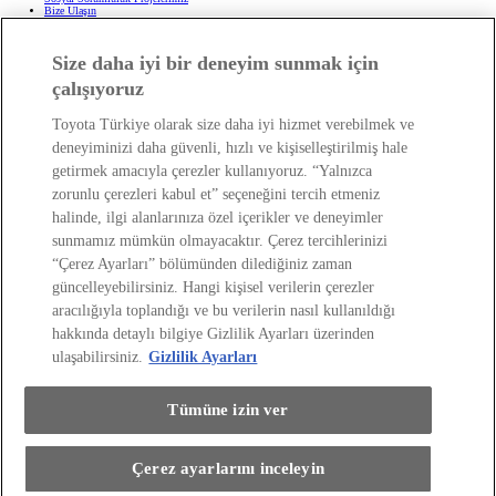
Bize Ulaşın
Haberler ve Etkinlikler
ÖTV Muafiyetli Araçlar
Hibrit Arabalar
Size daha iyi bir deneyim sunmak için
Hafif Ticari: Toyota Professional
SUV
Toyota Blog
(Opens in new window)
çalışıyoruz
Ağaçlandırma Seferberliği
(Opens in new window)
Yasal Bilgilendirme
Toyota Türkiye olarak size daha iyi hizmet verebilmek ve
Yasal Bilgilendirme
deneyiminizi daha güvenli, hızlı ve kişiselleştirilmiş hale
Yasal Uyarı ve Bilgilendirme
getirmek amacıyla çerezler kullanıyoruz. “Yalnızca
Çerez Politikası
Kişisel Verilerin Korunması
zorunlu çerezleri kabul et” seçeneğini tercih etmeniz
Kişisel Veri Paylaşımı ve İletişim İzni
Bilgi Toplumu Hizmetleri
(Opens in new window)
halinde, ilgi alanlarınıza özel içerikler ve deneyimler
TAKATA Hava Yastığı Geri Çağırma
Yakıt Ekonomisi ve CO2 Emisyonu
sunmamız mümkün olmayacaktır. Çerez tercihlerinizi
Kalite Standartları
“Çerez Ayarları” bölümünden dilediğiniz zaman
Pazarlama Faaliyetleri İçin Açık Rıza
Web Erişilebilirlik Beyanı
güncelleyebilirsiniz. Hangi kişisel verilerin çerezler
aracılığıyla toplandığı ve bu verilerin nasıl kullanıldığı
hakkında detaylı bilgiye Gizlilik Ayarları üzerinden
ulaşabilirsiniz.
Gizlilik Ayarları
Tümüne izin ver
(Opens in new window)
(Opens in new window)
(Opens in new window)
(Opens in new window)
(Opens in new window)
Çerez ayarlarını inceleyin
Copyright © Toyota 2026