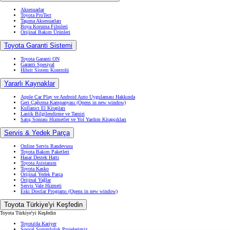
Aksesuarlar
Toyota ProTect
Taşıma Aksesuarları
Boya Koruma Filmleri
Orijinal Bakım Ürünleri
Toyota Garanti Sistemi
Toyota Garanti ON
Garanti Spesiyal
Hibrit Sistem Kontrolü
Yararlı Kaynaklar
Apple Car Play ve Android Auto Uygulaması Hakkında
Geri Çağırma Kampanyası
(Opens in new window)
Kullanıcı El Kitapları
Lastik Bilgilendirme ve Tamiri
Satış Sonrası Hizmetler ve Yol Yardım Kitapçıkları
Servis & Yedek Parça
Online Servis Randevusu
Toyota Bakım Paketleri
Hasar Destek Hattı
Toyota Asistanım
Toyota Kasko
Orijinal Yedek Parça
Orijinal Yağlar
Servis Vale Hizmeti
Eski Dostlar Programı
(Opens in new window)
Toyota Türkiye'yi Keşfedin
Toyota Türkiye'yi Keşfedin
Toyota'da Kariyer
Sosyal Sorumluluk Projelerimiz