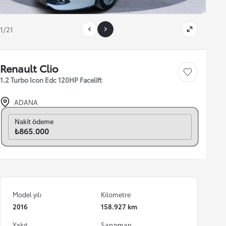
1/21
Renault Clio
Save car
1.2 Turbo Icon Edc 120HP Facelift
ADANA
Aylık seç
Nakit ödeme
₺865.000
Model yılı
Kilometre
2016
158.927 km
Yakıt
Şanzıman