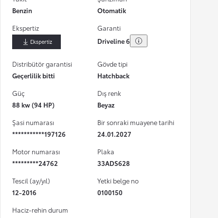
Benzin
Otomatik
Ekspertiz
Garanti
Driveline 6
İndir
Distribütör garantisi
Gövde tipi
Geçerlilik bitti
Hatchback
Güç
Dış renk
88 kw (94 HP)
Beyaz
Şasi numarası
Bir sonraki muayene tarihi
***********197126
24.01.2027
Motor numarası
Plaka
*********24762
33ADS628
Tescil (ay/yıl)
Yetki belge no
12-2016
0100150
Haciz-rehin durum