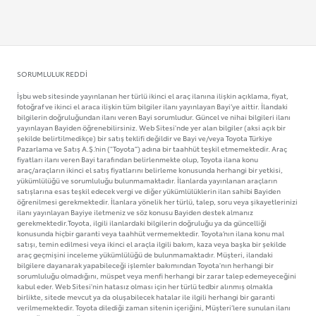
SORUMLULUK REDDI
İşbu web sitesinde yayınlanan her türlü ikinci el araç ilanına ilişkin açıklama, fiyat,
fotoğraf ve ikinci el araca ilişkin tüm bilgiler ilanı yayınlayan Bayi’ye aittir. İlandaki
bilgilerin doğruluğundan ilanı veren Bayi sorumludur. Güncel ve nihai bilgileri ilanı
yayınlayan Bayiden öğrenebilirsiniz. Web Sitesi'nde yer alan bilgiler (aksi açık bir
şekilde belirtilmedikçe) bir satış teklifi değildir ve Bayi ve/veya Toyota Türkiye
Pazarlama ve Satış A.Ş.’nin ("Toyota”) adına bir taahhüt teşkil etmemektedir. Araç
fiyatları ilanı veren Bayi tarafından belirlenmekte olup, Toyota ilana konu
araç/araçların ikinci el satış fiyatlarını belirleme konusunda herhangi bir yetkisi,
yükümlülüğü ve sorumluluğu bulunmamaktadır. İlanlarda yayınlanan araçların
satışlarına esas teşkil edecek vergi ve diğer yükümlülüklerin ilan sahibi Bayiden
öğrenilmesi gerekmektedir. İlanlara yönelik her türlü, talep, soru veya şikayetlerinizi
ilanı yayınlayan Bayiye iletmeniz ve söz konusu Bayiden destek almanız
gerekmektedir.Toyota, ilgili ilanlardaki bilgilerin doğruluğu ya da güncelliği
konusunda hiçbir garanti veya taahhüt vermemektedir. Toyota’nın ilana konu mal
satışı, temin edilmesi veya ikinci el araçla ilgili bakım, kaza veya başka bir şekilde
araç geçmişini inceleme yükümlülüğü de bulunmamaktadır. Müşteri, ilandaki
bilgilere dayanarak yapabileceği işlemler bakımından Toyota'nın herhangi bir
sorumluluğu olmadığını, müspet veya menfi herhangi bir zarar talep edemeyeceğini
kabul eder. Web Sitesi'nin hatasız olması için her türlü tedbir alınmış olmakla
birlikte, sitede mevcut ya da oluşabilecek hatalar ile ilgili herhangi bir garanti
verilmemektedir. Toyota dilediği zaman sitenin içeriğini, Müşteri’lere sunulan ilanı