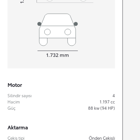
Width
1.732
mm
Motor
Silindir sayısı
4
Hacim
1.197
cc
Güç
88
kw (94 HP)
Aktarma
Çekiş tipi
Önden Çekişli