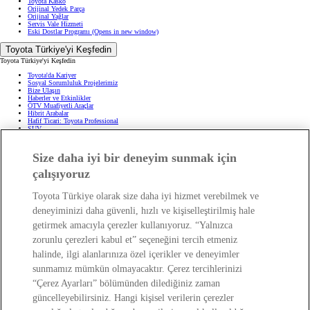
Toyota Kasko
Orijinal Yedek Parça
Orijinal Yağlar
Servis Vale Hizmeti
Eski Dostlar Programı
(Opens in new window)
Toyota Türkiye'yi Keşfedin
Toyota Türkiye'yi Keşfedin
Toyota'da Kariyer
Sosyal Sorumluluk Projelerimiz
Bize Ulaşın
Haberler ve Etkinlikler
ÖTV Muafiyetli Araçlar
Hibrit Arabalar
Hafif Ticari: Toyota Professional
SUV
Toyota Blog
(Opens in new window)
Ağaçlandırma Seferberliği
(Opens in new window)
Size daha iyi bir deneyim sunmak için
Yasal Bilgilendirme
çalışıyoruz
Yasal Bilgilendirme
Yasal Uyarı ve Bilgilendirme
Çerez Politikası
Toyota Türkiye olarak size daha iyi hizmet verebilmek ve
Kişisel Verilerin Korunması
deneyiminizi daha güvenli, hızlı ve kişiselleştirilmiş hale
Kişisel Veri Paylaşımı ve İletişim İzni
Bilgi Toplumu Hizmetleri
(Opens in new window)
getirmek amacıyla çerezler kullanıyoruz. “Yalnızca
TAKATA Hava Yastığı Geri Çağırma
Yakıt Ekonomisi ve CO2 Emisyonu
zorunlu çerezleri kabul et” seçeneğini tercih etmeniz
Kalite Standartları
Pazarlama Faaliyetleri İçin Açık Rıza
halinde, ilgi alanlarınıza özel içerikler ve deneyimler
Web Erişilebilirlik Beyanı
sunmamız mümkün olmayacaktır. Çerez tercihlerinizi
“Çerez Ayarları” bölümünden dilediğiniz zaman
güncelleyebilirsiniz. Hangi kişisel verilerin çerezler