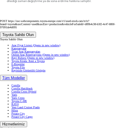
dilediği zaman değiştirme ya da sona erdirme hakkına sahiptir.
POST https://usc-webcomponents.toyota-europe.com/v1/used-stock-cars/tr/tr?
brand=toyota&uscContext=used&uscEnv=production&vehicleForSaleId=d89b4c38-b3f2-4c47-880f-
97091de4d095
Toyota Sahibi Olun
Toyota Sahibi Olun
Araç Fiyat Listesi
(Opens in new window)
Kampanyalar
Ticari Araç Kampanyaları
Online Araç Rezervasyonu
(Opens in new window)
Bayi Bulucu
(Opens in new window)
Toyota Kirala: Rent a Toyota
E-Broşürler
Toyota Filo
Bayinizle Görüntülü Görüşün
Tüm Modeller
Corolla
Corolla Hatchback
Corolla Cross Hybrid
Yaris
Yaris Cross
Toyota C-HR
RAV4
Yeni Land Cruiser Prado
Hilux
Proace City
Proace City Cargo
Hizmetlerimiz