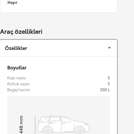
Hayır
Araç özellikleri
Özellikler
Boyutlar
Kapı sayısı
5
Koltuk sayısı
5
Bagaj hacmi
300
L
mm
1.448
Height