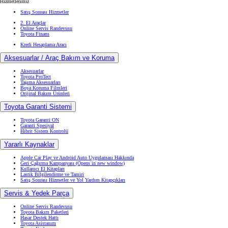
Hizmetlerimiz
Satış Sonrası Hizmetler
2. El Araçlar
Online Servis Randevusu
Toyota Finans
Kredi Hesaplama Aracı
Aksesuarlar / Araç Bakım ve Koruma
Aksesuarlar
Toyota ProTect
Taşıma Aksesuarları
Boya Koruma Filmleri
Orijinal Bakım Ürünleri
Toyota Garanti Sistemi
Toyota Garanti ON
Garanti Spesiyal
Hibrit Sistem Kontrolü
Yararlı Kaynaklar
Apple Car Play ve Android Auto Uygulaması Hakkında
Geri Çağırma Kampanyası
(Opens in new window)
Kullanıcı El Kitapları
Lastik Bilgilendirme ve Tamiri
Satış Sonrası Hizmetler ve Yol Yardım Kitapçıkları
Servis & Yedek Parça
Online Servis Randevusu
Toyota Bakım Paketleri
Hasar Destek Hattı
Toyota Asistanım