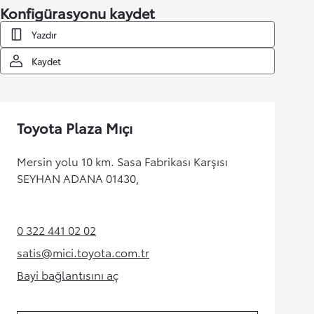
Konfigürasyonu kaydet
Yazdır
Kaydet
Toyota Plaza Mıçı
Mersin yolu 10 km. Sasa Fabrikası Karşısı
SEYHAN ADANA 01430,
0 322 441 02 02
(Opens in new tab)
satis@mici.toyota.com.tr
(Opens in new tab)
Bayi bağlantısını aç
(Opens in new tab)