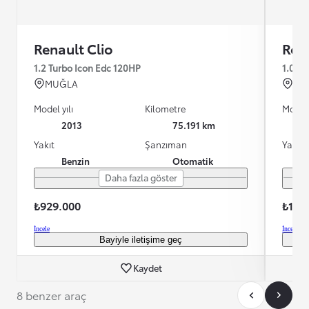
Renault Clio
Rena
1.2 Turbo Icon Edc 120HP
1.0 Tc
MUĞLA
AN
Model yılı
Kilometre
Model 
2013
75.191 km
Yakıt
Şanzıman
Yakıt
Benzin
Otomatik
Daha fazla göster
₺929.000
₺1.11
İncele
İncele
Bayiyle iletişime geç
Kaydet
8 benzer araç