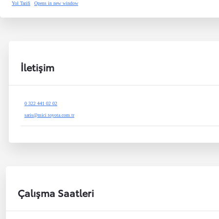
Yol Tarifi
Opens in new window
İletişim
0 322 441 02 02
satis@mici.toyota.com.tr
Çalışma Saatleri