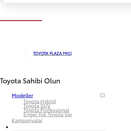
2. El Araçlar
Pazartesi - Cumartesi
08:30 - 18:00
Pazar
10:30 - 16:00
TOYOTA PLAZA MIÇI
Toyota Sahibi Olun
Modeller
Toyota Hybrid
Toyota SUV
Toyota Professional
Engel Yok Toyota Var
Kampanyalar