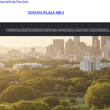
Toyota Ağustos Ayı K
Ana içeriğe atla
(Press Enter)
Toyota, en güncel araç kampanyaları, kredi ve faiz avantajlarıyla yanınızda!
TOYOTA PLAZA MIÇI
İncele
Hakkımızda
Modeller
Kampanyalar
Satış Sonrası Hizmetler
2.