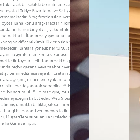
er (aksi açık bir şekilde belirtilmedikçe) bir satış teklifi değildir ve Bayi
ya Toyota Türkiye Pazarlama ve Satış A.Ş.’nin ("Toyota”) adına bir taahhüt
l etmemektedir. Araç fiyatları ilanı veren Bayi tarafından belirlenmekte
Toyota ilana konu araç/araçların ikinci el satış fiyatlarını belirleme
unda herhangi bir yetkisi, yükümlülüğü ve sorumluluğu
mamaktadır. İlanlarda yayınlanan araçların satışlarına esas teşkil
k vergi ve diğer yükümlülüklerin ilan sahibi Bayiden öğrenilmesi
ektedir. İlanlara yönelik her türlü, talep, soru veya şikayetlerinizi ilanı
layan Bayiye iletmeniz ve söz konusu Bayiden destek almanız
mektedir.Toyota, ilgili ilanlardaki bilgilerin doğruluğu ya da güncelliği
unda hiçbir garanti veya taahhüt vermemektedir. Toyota’nın ilana konu
tışı, temin edilmesi veya ikinci el araçla ilgili bakım, kaza veya başka bir
de araç geçmişini inceleme yükümlülüğü de bulunmamaktadır. Müşteri,
aki bilgilere dayanarak yapabileceği işlemler bakımından Toyota'nın
ngi bir sorumluluğu olmadığını, müspet veya menfi herhangi bir zarar
 edemeyeceğini kabul eder. Web Sitesi'nin hatasız olması için her türlü
r alınmış olmakla birlikte, sitede mevcut ya da oluşabilecek hatalar ile
i herhangi bir garanti verilmemektedir. Toyota dilediği zaman sitenin
ğini, Müşteri’lere sunulan ilanı dilediği zaman değiştirme ya da sona
me hakkına sahiptir.