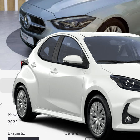
Genel bakış
Araç özellikleri
Model yılı
Kilometre
Yakıt
2023
58.244 km
Benzin
Ekspertiz
Garanti
Distribütö