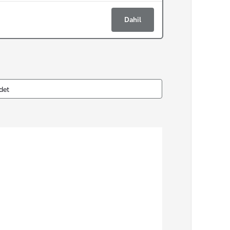
Dahil
det