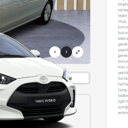
bilgil
ve/ve
teşki
olup, 
konus
bulun
edece
gerekm
yayın
gerek
konus
mal sa
şekil
Servisler
Bayi bilgisi
iland
herha
talep
tedbi
ilgil
Şanzıman
içeri
Otomatik
erdir
r garantisi
Gövde tipi