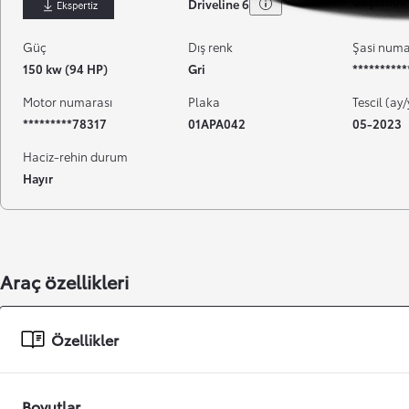
Geçerlilik 
Driveline 6
İndir
Güç
Dış renk
Şasi numa
150 kw (94 HP)
Gri
*********
Motor numarası
Plaka
Tescil (ay/
*********78317
01APA042
05-2023
Haciz-rehin durum
Hayır
Başlangıç fiyatı
Araç özellikleri
Özellikler
Boyutlar