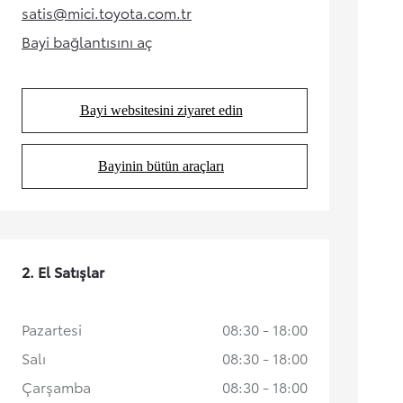
satis@mici.toyota.com.tr
(Opens in new tab)
Bayi bağlantısını aç
(Opens in new tab)
Bayi websitesini ziyaret edin
(Opens in new tab)
Bayinin bütün araçları
(Opens in new tab)
Yeni RAV4
HYBRID
İlk siz haberdar olun
2. El Satışlar
Pazartesi
08:30 - 18:00
Salı
08:30 - 18:00
Çarşamba
08:30 - 18:00