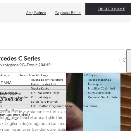
DEALER NAME
Araç Bulucu
Bayimizi Bulun
cedes C Series
Save
vantgarde 9G-Tronic 204HP
 Araçları
Servis & Yedek Parça
Toyota Dünyası
Toyota Bakım Paketleri
Toyota Hakkında
T
ADANA
Hasar Destek Hattı
İnovasyon
mo
Toyota Kasko
Mobilite Çözümleri
Ha
k seç
lux Hikayesi
Orijinal Yedek Parça
Sürdürülebilirlik
Nakit ödeme
To
ında
Tamamlamış Araçlar
Orijinal Yağlar
Çevresel Sürdürülebilirlik
₺3.550.000
Pr
ow
Servis Vale Hizmeti
S
ın
Eski Dostlar Programı
a11yOpensInNewWindow
Hi
ve etkinlikler
eb sitesinde yayınlanan her türlü ikinci el araç ilanına ilişkin açıklama,
Ar
rumluluk projelerimiz
 fotoğraf ve ikinci el araca ilişkin tüm bilgiler ilanı yayınlayan Bayi’ye aittir.
r Impossible
Fi
aki bilgilerin doğruluğundan ilanı veren Bayi sorumludur. Güncel ve nihai
li
eri ilanı yayınlayan Bayiden öğrenebilirsiniz. Web Sitesi'nde yer alan