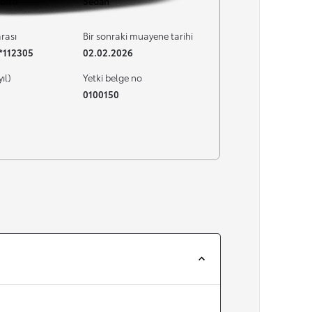
bitti
Sedan
rası
Bir sonraki muayene tarihi
**112305
02.02.2026
yıl)
Yetki belge no
0100150