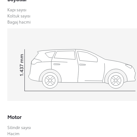
Kapı sayısı
Koltuk sayısı
Bagaj hacmi
Yeni Hilux Yakında
Haberdar olun
mm
1.437
Height
Motor
Silindir sayısı
Hacim