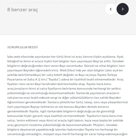
8 benzer araç
SORUMLULUK REDDI
İşbu web sitesinde yayınlanan her türlü ikinci el araç ilanına ilişkin açıklama, fiyat,
fotoğraf ve ikinci el araca ilişkin tüm bilgiler ilanı yayınlayan Bayi’ye aittir. İlandaki
bilgilerin doğruluğundan ilanı veren Bayi sorumludur. Güncel ve nihai bilgileri ilanı
yayınlayan Bayiden öğrenebilirsiniz. Web Sitesi'nde yer alan bilgiler (aksi açık bir
şekilde belirtilmedikçe) bir satış teklifi değildir ve Bayi ve/veya Toyota Türkiye
Pazarlama ve Satış A.Ş.’nin ("Toyota”) adına bir taahhüt teşkil etmemektedir. Araç
fiyatları ilanı veren Bayi tarafından belirlenmekte olup, Toyota ilana konu
araç/araçların ikinci el satış fiyatlarını belirleme konusunda herhangi bir yetkisi,
yükümlülüğü ve sorumluluğu bulunmamaktadır. İlanlarda yayınlanan araçların
satışlarına esas teşkil edecek vergi ve diğer yükümlülüklerin ilan sahibi Bayiden
öğrenilmesi gerekmektedir. İlanlara yönelik her türlü, talep, soru veya şikayetlerinizi
ilanı yayınlayan Bayiye iletmeniz ve söz konusu Bayiden destek almanız
gerekmektedir.Toyota, ilgili ilanlardaki bilgilerin doğruluğu ya da güncelliği
konusunda hiçbir garanti veya taahhüt vermemektedir. Toyota’nın ilana konu mal
satışı, temin edilmesi veya ikinci el araçla ilgili bakım, kaza veya başka bir şekilde
araç geçmişini inceleme yükümlülüğü de bulunmamaktadır. Müşteri, ilandaki
bilgilere dayanarak yapabileceği işlemler bakımından Toyota'nın herhangi bir
sorumluluğu olmadığını, müspet veya menfi herhangi bir zarar talep edemeyeceğini