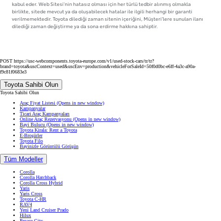
kabul eder. Web Sitesi'nin hatasız olması için her türlü tedbir alınmış olmakla
birlikte, sitede mevcut ya da oluşabilecek hatalar ile ilgili herhangi bir garanti
verilmemektedir. Toyota dilediği zaman sitenin içeriğini, Müşteri’lere sunulan ilanı
dilediği zaman değiştirme ya da sona erdirme hakkına sahiptir.
POST https://usc-webcomponents.toyota-europe.com/v1/used-stock-cars/tr/tr?
brand=toyota&uscContext=used&uscEnv=production&vehicleForSaleId=50f0d0bc-e6ff-4a3c-a90a-
f9c81f0683e3
Toyota Sahibi Olun
Toyota Sahibi Olun
Araç Fiyat Listesi
(Opens in new window)
Kampanyalar
Ticari Araç Kampanyaları
Online Araç Rezervasyonu
(Opens in new window)
Bayi Bulucu
(Opens in new window)
Toyota Kirala: Rent a Toyota
E-Broşürler
Toyota Filo
Bayinizle Görüntülü Görüşün
Tüm Modeller
Corolla
Corolla Hatchback
Corolla Cross Hybrid
Yaris
Yaris Cross
Toyota C-HR
RAV4
Yeni Land Cruiser Prado
Hilux
Proace City