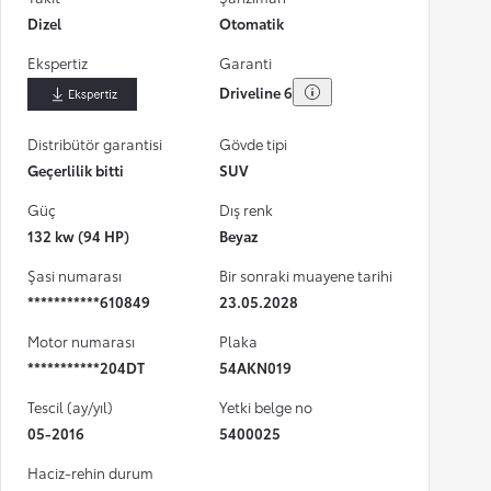
Dizel
Otomatik
Ekspertiz
Garanti
Driveline 6
İndir
Distribütör garantisi
Gövde tipi
Geçerlilik bitti
SUV
Güç
Dış renk
132 kw (94 HP)
Beyaz
Şasi numarası
Bir sonraki muayene tarihi
***********610849
23.05.2028
Motor numarası
Plaka
***********204DT
54AKN019
Tescil (ay/yıl)
Yetki belge no
05-2016
5400025
Haciz-rehin durum