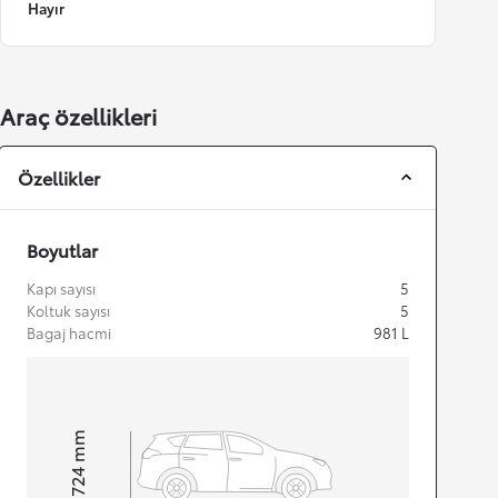
Hayır
Araç özellikleri
Özellikler
Boyutlar
Kapı sayısı
5
Koltuk sayısı
5
Bagaj hacmi
981
L
mm
1.724
Height