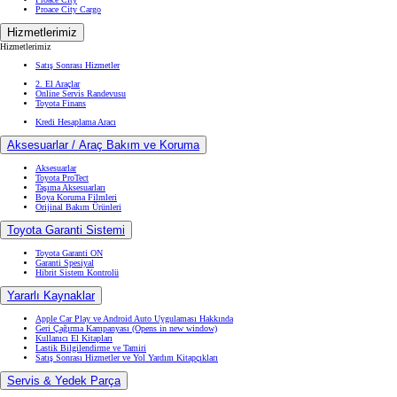
Proace City Cargo
Hizmetlerimiz
Hizmetlerimiz
Satış Sonrası Hizmetler
2. El Araçlar
Online Servis Randevusu
Toyota Finans
Kredi Hesaplama Aracı
Aksesuarlar / Araç Bakım ve Koruma
Aksesuarlar
Toyota ProTect
Taşıma Aksesuarları
Boya Koruma Filmleri
Orijinal Bakım Ürünleri
Toyota Garanti Sistemi
Toyota Garanti ON
Garanti Spesiyal
Hibrit Sistem Kontrolü
Yararlı Kaynaklar
Apple Car Play ve Android Auto Uygulaması Hakkında
Geri Çağırma Kampanyası
(Opens in new window)
Kullanıcı El Kitapları
Lastik Bilgilendirme ve Tamiri
Satış Sonrası Hizmetler ve Yol Yardım Kitapçıkları
Servis & Yedek Parça