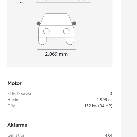
Width
2.069
mm
Motor
Silindir sayısı
4
Hacim
1.999
cc
Güç
132
kw (94 HP)
Aktarma
Çekiş tipi
4X4