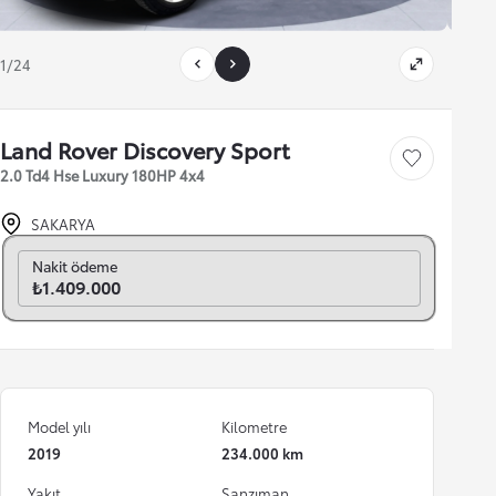
1/24
Land Rover Discovery Sport
Save car
2.0 Td4 Hse Luxury 180HP 4x4
SAKARYA
Aylık seç
Nakit ödeme
₺1.409.000
Model yılı
Kilometre
2019
234.000 km
Yakıt
Şanzıman