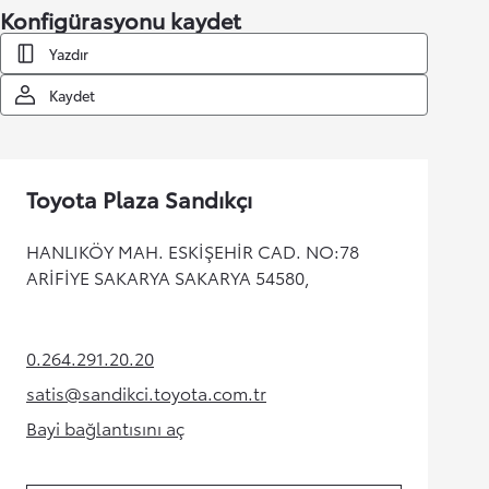
Konfigürasyonu kaydet
Yazdır
Kaydet
Toyota Plaza Sandıkçı
HANLIKÖY MAH. ESKİŞEHİR CAD. NO:78
ARİFİYE SAKARYA SAKARYA 54580,
0.264.291.20.20
(Opens in new tab)
satis@sandikci.toyota.com.tr
(Opens in new tab)
Bayi bağlantısını aç
(Opens in new tab)