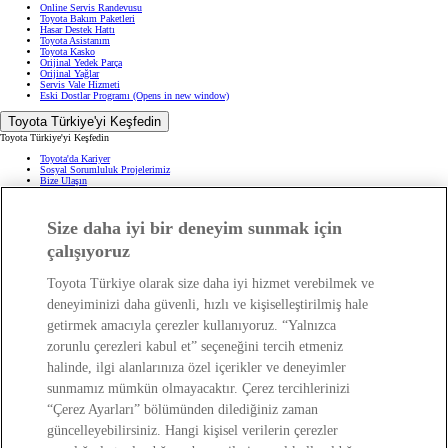
Online Servis Randevusu
Toyota Bakım Paketleri
Hasar Destek Hattı
Toyota Asistanım
Toyota Kasko
Orijinal Yedek Parça
Orijinal Yağlar
Servis Vale Hizmeti
Eski Dostlar Programı
(Opens in new window)
Toyota Türkiye'yi Keşfedin
Toyota Türkiye'yi Keşfedin
Toyota'da Kariyer
Sosyal Sorumluluk Projelerimiz
Bize Ulaşın
Haberler ve Etkinlikler
ÖTV Muafiyetli Araçlar
Hibrit Arabalar
Size daha iyi bir deneyim sunmak için
Hafif Ticari: Toyota Professional
SUV
Toyota Blog
(Opens in new window)
çalışıyoruz
Ağaçlandırma Seferberliği
(Opens in new window)
Yasal Bilgilendirme
Toyota Türkiye olarak size daha iyi hizmet verebilmek ve
Yasal Bilgilendirme
deneyiminizi daha güvenli, hızlı ve kişiselleştirilmiş hale
Yasal Uyarı ve Bilgilendirme
getirmek amacıyla çerezler kullanıyoruz. “Yalnızca
Çerez Politikası
Kişisel Verilerin Korunması
zorunlu çerezleri kabul et” seçeneğini tercih etmeniz
Kişisel Veri Paylaşımı ve İletişim İzni
Bilgi Toplumu Hizmetleri
(Opens in new window)
halinde, ilgi alanlarınıza özel içerikler ve deneyimler
TAKATA Hava Yastığı Geri Çağırma
Yakıt Ekonomisi ve CO2 Emisyonu
sunmamız mümkün olmayacaktır. Çerez tercihlerinizi
Kalite Standartları
“Çerez Ayarları” bölümünden dilediğiniz zaman
Pazarlama Faaliyetleri İçin Açık Rıza
Web Erişilebilirlik Beyanı
güncelleyebilirsiniz. Hangi kişisel verilerin çerezler