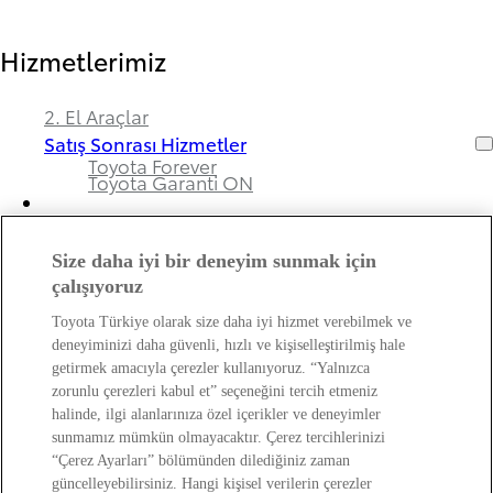
Hizmetlerimiz
2. El Araçlar
Satış Sonrası Hizmetler
Toyota Forever
Toyota Garanti ON
Size daha iyi bir deneyim sunmak için
Bayimiz ve Toyota Hakkında
çalışıyoruz
Toyota Türkiye olarak size daha iyi hizmet verebilmek ve
Hakkımızda
deneyiminizi daha güvenli, hızlı ve kişiselleştirilmiş hale
Bayi Bilgileri
getirmek amacıyla çerezler kullanıyoruz. “Yalnızca
Toyota Hakkında
zorunlu çerezleri kabul et” seçeneğini tercih etmeniz
Bayi Banka Hesap Bilgileri ve Sigorta Şirketleri
Kişisel Verilerin Korunması Hakkında
halinde, ilgi alanlarınıza özel içerikler ve deneyimler
Bilgilendirme
sunmamız mümkün olmayacaktır. Çerez tercihlerinizi
“Çerez Ayarları” bölümünden dilediğiniz zaman
güncelleyebilirsiniz. Hangi kişisel verilerin çerezler