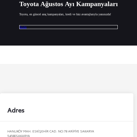
Toyota Ağustos Ayı Kampanyaları
Toyota, en güncel araç kampanyaları, kredi ve faiz avantajlarıyla yanınızda!
İncele
Adres
HANLIKÖY MAH. ESKİŞEHİR CAD. NO:78 ARİFİYE SAKARYA
54580
SAKARYA