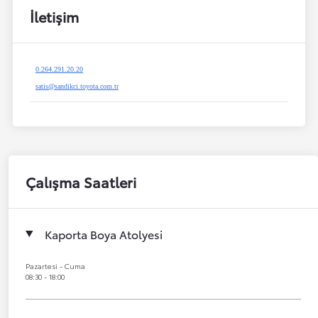
İletişim
0.264.291.20.20
satis@sandikci.toyota.com.tr
Çalışma Saatleri
Kaporta Boya Atolyesi
Pazartesi - Cuma
08:30 - 18:00