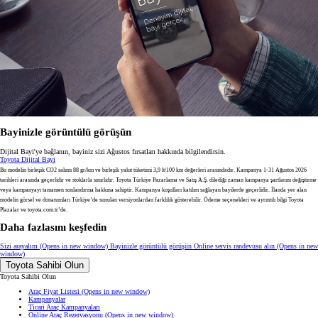
Bayinizle görüntülü görüşün
Dijital Bayi'ye bağlanın, bayiniz sizi Ağustos fırsatları hakkında bilgilendirsin.
Toyota Dijital Bayi
Bu modelin birleşik CO2 salımı 88 gr/km ve birleşik yakıt tüketimi 3,9 lt/100 km değerleri arasındadır. Kampanya 1-31 Ağustos 2026
tarihleri arasında geçerlidir ve stoklarla sınırlıdır. Toyota Türkiye Pazarlama ve Satış A.Ş. dilediği zaman kampanya şartlarını değiştirme
veya kampanyayı tamamen sonlandırma hakkına sahiptir. Kampanya koşulları katılım sağlayan bayilerde geçerlidir. İlanda yer alan
modelin görsel ve donanımları Türkiye’de sunulan versiyonlardan farklılık gösterebilir. Ödeme seçenekleri ve ayrıntılı bilgi Toyota
Plazalar ve toyota.com.tr’de.
Daha fazlasını keşfedin
Sizi arayalım
(Opens in new window)
Bayinizle görüntülü görüşün
Online servis randevusu alın
(Opens in new
window)
Toyota Sahibi Olun
Toyota Sahibi Olun
Araç Fiyat Listesi
(Opens in new window)
Kampanyalar
Ticari Araç Kampanyaları
Online Araç Rezervasyonu
(Opens in new window)