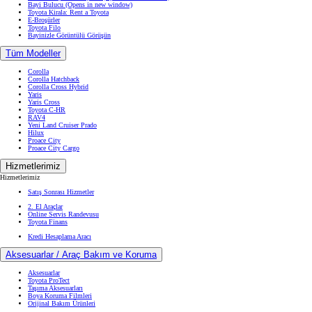
Bayi Bulucu
(Opens in new window)
Toyota Kirala: Rent a Toyota
E-Broşürler
Toyota Filo
Bayinizle Görüntülü Görüşün
Tüm Modeller
Corolla
Corolla Hatchback
Corolla Cross Hybrid
Yaris
Yaris Cross
Toyota C-HR
RAV4
Yeni Land Cruiser Prado
Hilux
Proace City
Proace City Cargo
Hizmetlerimiz
Hizmetlerimiz
Satış Sonrası Hizmetler
2. El Araçlar
Online Servis Randevusu
Toyota Finans
Kredi Hesaplama Aracı
Aksesuarlar / Araç Bakım ve Koruma
Aksesuarlar
Toyota ProTect
Taşıma Aksesuarları
Boya Koruma Filmleri
Orijinal Bakım Ürünleri