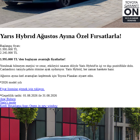
Yarıs Hybrıd Ağustos Ayına Özel Fırsatlarla!
Başlangıç fiyatı:
1.995.000 TL
2.245.000 TL
1.995.000 TL'den başlayan avantajlı fiyatlarlar!
Yorulmak bilmeyen enerjisi ve cesur, etkileyici tasarım diliyle Yaris Hybrid'in içi ve dışı pozitiflikle dolu.
Canlandırıcı tarzıyla şehrin ritmine ayak uyduruyor. Yaris Hybrid, her zaman harekete hazır.
Ağustos ayına özel avantajları keşfetmek için Toyota Plazaları ziyaret edin.
*2026 model yılı
Fiyat listesine gitmek için tıklayın.
*Geçerlilik tarihi: 01.08.2026 ile 31.08.2026
Araç Bulucu
Yaris'i incele
Kredi Hesaplama Aracı
Opens in new window