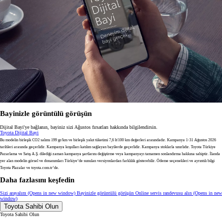
Bayinizle görüntülü görüşün
Dijital Bayi'ye bağlanın, bayiniz sizi Ağustos fırsatları hakkında bilgilendirsin.
Toyota Dijital Bayi
Bu modelin birleşik CO2 salımı 199 gr/km ve birleşik yakıt tüketimi 7,6 lt/100 km değerleri arasındadır. Kampanya 1-31 Ağustos 2026
tarihleri arasında geçerlidir. Kampanya koşulları katılım sağlayan bayilerde geçerlidir. Kampanya stoklarla sınırlıdır. Toyota Türkiye
Pazarlama ve Satış A.Ş. dilediği zaman kampanya şartlarını değiştirme veya kampanyayı tamamen sonlandırma hakkına sahiptir. İlanda
yer alan modelin görsel ve donanımları Türkiye’de sunulan versiyonlardan farklılık gösterebilir. Ödeme seçenekleri ve ayrıntılı bilgi
Toyota Plazalar ve toyota.com.tr’de.
Daha fazlasını keşfedin
Sizi arayalım
(Opens in new window)
Bayinizle görüntülü görüşün
Online servis randevusu alın
(Opens in new
window)
Toyota Sahibi Olun
Toyota Sahibi Olun