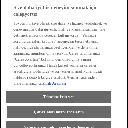
Hibrit Arabalar
Size daha iyi bir deneyim sunmak için
Hafif Ticari: Toyota Professional
SUV
Toyota Blog
(Opens in new window)
çalışıyoruz
Ağaçlandırma Seferberliği
(Opens in new window)
Yasal Bilgilendirme
Toyota Türkiye olarak size daha iyi hizmet verebilmek ve
Yasal Bilgilendirme
deneyiminizi daha güvenli, hızlı ve kişiselleştirilmiş hale
Yasal Uyarı ve Bilgilendirme
getirmek amacıyla çerezler kullanıyoruz. “Yalnızca
Çerez Politikası
Kişisel Verilerin Korunması
zorunlu çerezleri kabul et” seçeneğini tercih etmeniz
Kişisel Veri Paylaşımı ve İletişim İzni
Bilgi Toplumu Hizmetleri
(Opens in new window)
halinde, ilgi alanlarınıza özel içerikler ve deneyimler
TAKATA Hava Yastığı Geri Çağırma
Yakıt Ekonomisi ve CO2 Emisyonu
sunmamız mümkün olmayacaktır. Çerez tercihlerinizi
Kalite Standartları
“Çerez Ayarları” bölümünden dilediğiniz zaman
Pazarlama Faaliyetleri İçin Açık Rıza
Web Erişilebilirlik Beyanı
güncelleyebilirsiniz. Hangi kişisel verilerin çerezler
aracılığıyla toplandığı ve bu verilerin nasıl kullanıldığı
hakkında detaylı bilgiye Gizlilik Ayarları üzerinden
ulaşabilirsiniz.
Gizlilik Ayarları
Tümüne izin ver
(Opens in new window)
(Opens in new window)
(Opens in new window)
(Opens in new window)
(Opens in new window)
Çerez ayarlarını inceleyin
Copyright © Toyota 2026
Site İlkeleri
Gizlilik Ayarları
Yalnızca zorunlu çerezlerle devam et