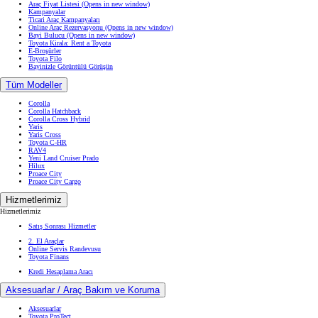
Araç Fiyat Listesi
(Opens in new window)
Kampanyalar
Ticari Araç Kampanyaları
Online Araç Rezervasyonu
(Opens in new window)
Bayi Bulucu
(Opens in new window)
Toyota Kirala: Rent a Toyota
E-Broşürler
Toyota Filo
Bayinizle Görüntülü Görüşün
Tüm Modeller
Corolla
Corolla Hatchback
Corolla Cross Hybrid
Yaris
Yaris Cross
Toyota C-HR
RAV4
Yeni Land Cruiser Prado
Hilux
Proace City
Proace City Cargo
Hizmetlerimiz
Hizmetlerimiz
Satış Sonrası Hizmetler
2. El Araçlar
Online Servis Randevusu
Toyota Finans
Kredi Hesaplama Aracı
Aksesuarlar / Araç Bakım ve Koruma
Aksesuarlar
Toyota ProTect