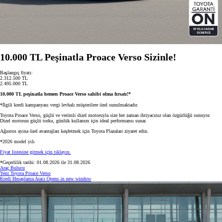
10.000 TL Peşinatla Proace Verso Sizinle!
Başlangıç fiyatı:
2.312.500 TL
2.495.000 TL
10.000 TL peşinatla hemen Proace Verso sahibi olma fırsatı!*
*İlgili kredi kampanyası vergi levhalı müşterilere özel sunulmaktadır.
Toyota Proace Verso, güçlü ve verimli dizel motoruyla size her zaman ihtiyacınız olan özgürlüğü sunuyor.
Dizel motorun güçlü torku, günlük kullanım için ideal performansı sunar.
Ağustos ayına özel avantajları keşfetmek için Toyota Plazaları ziyaret edin.
*2026 model yılı
Fiyat listesine gitmek için tıklayın.
*Geçerlilik tarihi: 01.08.2026 ile 31.08.2026
Araç Bulucu
Yeni Toyota Proace Verso
Kredi Hesaplama Aracı
Opens in new window