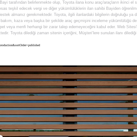
n Bayi tarafından belirlenmekte olup, Toyota ilana konu araç/araçların ikinci el
as teşkil edecek vergi ve diğer yükümlülüklerin ilan sahibi Bayiden öğrenilmes
stek almanız gerekmektedir. Toyota, ilgili ilanlardaki bilgilerin doğruluğu ya
gili bakım, kaza veya başka bir şekilde araç geçmişini inceleme yükümlülüğü d
t veya menfi herhangi bir zarar talep edemeyeceğini kabul eder. Web Sitesi'nin
ktedir. Toyota dilediği zaman sitenin içeriğini, Müşteri’lere sunulan ilanı dile
=production&sortOrder=published