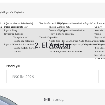
jisi
Toyota'yı Keşfedin
d
Ağaçlandırma Seferberliği
Toyota Garanti Sistemi
a11yOpensInNewWindow
Toyota'nın Efsane
ota Hybrid Tecrübesi
Engel yok, Toyota var
Toyota Garanti ON
Camry
Toyota Blog
Garanti Spesiyal
a11yOpensInNewWindow
Avensis
Toyota'da Kariyer
Hibrit Sistem Kontrolü
Verso
Tanışalım mı?
Yararlı Kaynaklar
Toyota Hi
Toyota'da Yolculuk
Apple Car Play ve Android Auto Uygulaması Hakk
Ömrünü 
2. El Araçlar
Toyota Güvenlik Sistemleri
Geri Çağırma Kampanyası
a11yOpensInNewWind
Toyota ile Tanışın
Toyota Safety Sense
Kullanıcı El Kitapları
Bize ulaş
T-Mate
Lastik Bilgilendirme ve Tamiri
Haberler 
Sosyal so
Start You
Model yılı
1990 ile 2026
648
sonuç