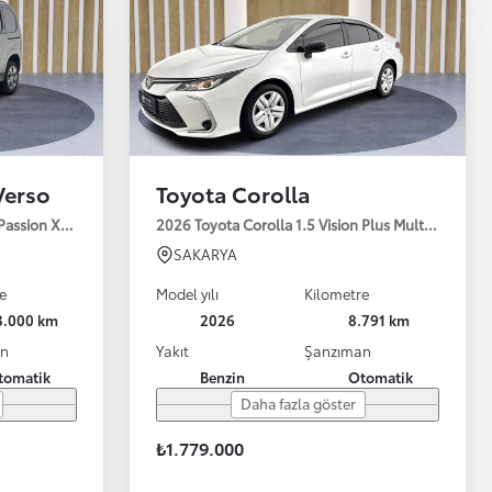
Verso
Toyota Corolla
 Passion X-Pack 130HP
2026 Toyota Corolla 1.5 Vision Plus Multidrive S 
SAKARYA
e
Model yılı
Kilometre
3.000 km
2026
8.791 km
an
Yakıt
Şanzıman
tomatik
Benzin
Otomatik
Daha fazla göster
₺1.779.000