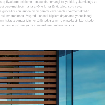
 satış fiyatlarını belirleme konusunda herhangi bir yetkisi, yükümlülüğü ve
i gerekmektedir. İlanlara yönelik her türlü, talep, soru veya
 da güncelliği konusunda hiçbir garanti veya taahhüt vermemektedir.
e bulunmamaktadır. Müşteri, ilandaki bilgilere dayanarak yapabileceği
 hatasız olması için her türlü tedbir alınmış olmakla birlikte, sitede
diği zaman değiştirme ya da sona erdirme hakkına sahiptir.