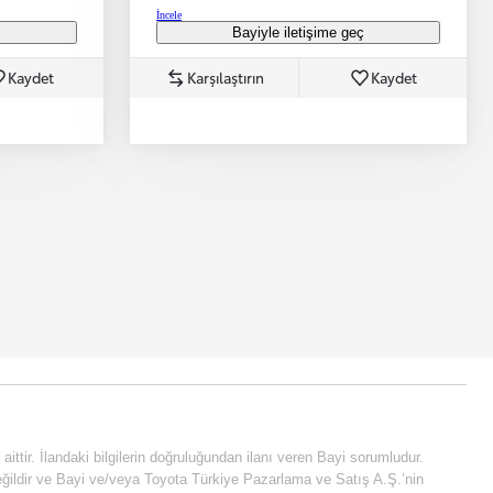
İncele
ç
Bayiyle iletişime geç
Kaydet
Karşılaştırın
Kaydet
e aittir. İlandaki bilgilerin doğruluğundan ilanı veren Bayi sorumludur.
fi değildir ve Bayi ve/veya Toyota Türkiye Pazarlama ve Satış A.Ş.’nin