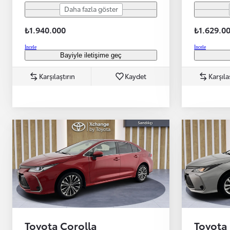
Daha fazla göster
₺1.940.000
₺1.629.0
İncele
İncele
Bayiyle iletişime geç
Başlangıç fiyatı
Karşılaştırın
Kaydet
Karşıla
Yeni Hilux Yakında
Haberdar olun
Toyota Corolla
Toyota