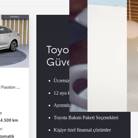
Toyota
Güvencesi
Ücretsiz Toyota Garanti ON
d Passion X-Pack E-CVT 140HP
12 aya kadar garanti
Ayrıntılı teknik kontrol
e
Toyota Bakım Paketi Seçenekleri
34.500 km
an
Kişiye özel finansal çözümler
tomatik