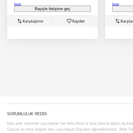
İncele
İncele
Bayiyle iletişime geç
Karşılaştırın
Kaydet
Karşıla
SORUMLULUK REDDI:
İşbu web sitesinde yayınlanan her türlü ikinci el araç ilanına ilişkin açıklam
Güncel ve nihai bilgileri ilanı yayınlayan Bayiden öğrenebilirsiniz. Web Sit