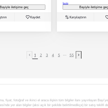
İncele
Bayiyle iletişime geç
Bayiyle iletişime ge
ştırın
Kaydet
Karşılaştırın
...
1
2
3
4
5
55
Previous page
Next page
a, fiyat, fotoğraf ve ikinci el araca ilişkin tüm bilgiler ilanı yayınlayan Bayi’y
esi'nde yer alan bilgiler (aksi açık bir şekilde belirtilmedikçe) bir satış tekli