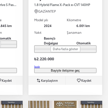
drive S Passion X-Pack 125HP
1.8 Hybrid Flame X-Pack e-CVT 140HP
GAZİANTEP
e
Model yılı
Kilometre
1.845 km
2024
6.001 km
an
Yakıt
Şanzıman
tomatik
Basınçlı
Doğalgaz
Otomatik
Bayinizle görüntülü görüşün
Toyota kirala: Rent a Toyota
Daha fazla göster
₺2.220.000
İncele
ç
Bayiyle iletişime geç
Kaydet
Karşılaştırın
Kaydet
TAKATA