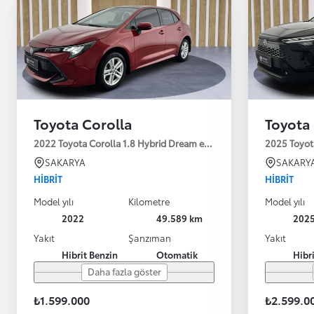
Toyota Corolla
Toyota 
2022 Toyota Corolla 1.8 Hybrid Dream e-CVT 122HP
2025 Toyot
SAKARYA
SAKARY
HIBRIT
HIBRIT
Model yılı
Kilometre
Model yılı
2022
49.589 km
202
Yakıt
Şanzıman
Yakıt
Hibrit Benzin
Otomatik
Hibr
Daha fazla göster
₺1.599.000
₺2.599.0