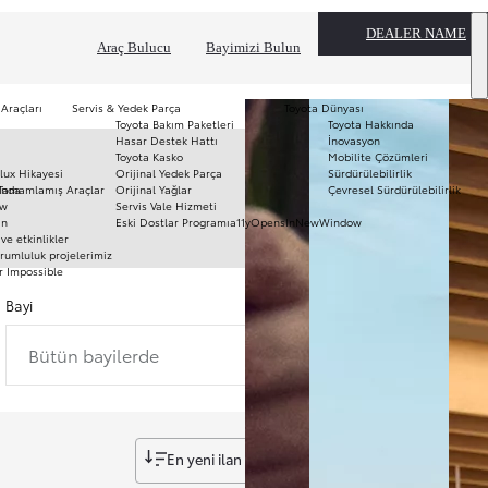
DEALER NAME
Araç Bulucu
Bayimizi Bulun
 Araçları
Servis & Yedek Parça
Toyota Dünyası
Toyota Bakım Paketleri
Toyota Hakkında
T
Hasar Destek Hattı
İnovasyon
mo
Toyota Kasko
Mobilite Çözümleri
Ha
lux Hikayesi
Orijinal Yedek Parça
Sürdürülebilirlik
To
ında
Tamamlamış Araçlar
Orijinal Yağlar
Çevresel Sürdürülebilirlik
Pr
ow
Servis Vale Hizmeti
S
ın
Eski Dostlar Programı
a11yOpensInNewWindow
Hi
ve etkinlikler
Ar
rumluluk projelerimiz
r Impossible
Fi
li
Bayi
Bütün bayilerde
En yeni ilan