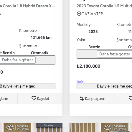
a Corolla 1.8 Hybrid Dream X-Pack e-CVT 140HP
2023 Toyota Corolla 1.5 Multi
A
GAZİANTEP
Model yılı
Kilometr
Kilometre
2023
1
3
131.665 km
Yakıt
Şanzım
Şanzıman
Benzin
O
it Benzin
Otomatik
Daha fazla göster
Daha fazla göster
₺2.180.000
00
İncele
Bayiyle iletişime geç
Bayiyle iletişime ge
ştırın
Kaydet
Karşılaştırın