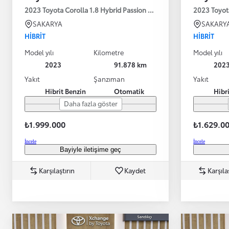
2023 Toyota Corolla 1.8 Hybrid Passion X-Pack E-CVT 140HP
2023 Toyot
SAKARYA
SAKARY
HIBRIT
HIBRIT
Model yılı
Kilometre
Model yılı
2023
91.878 km
202
Yakıt
Şanzıman
Yakıt
Hibrit Benzin
Otomatik
Hibr
Daha fazla göster
₺1.999.000
₺1.629.0
İncele
İncele
Bayiyle iletişime geç
Karşılaştırın
Kaydet
Karşıla