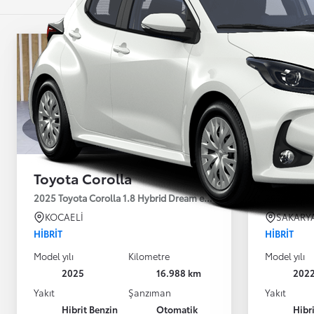
Toyota Corolla
Toyota
2025 Toyota Corolla 1.8 Hybrid Dream e-CVT 140HP
2022 Toyot
KOCAELİ
SAKARY
HIBRIT
HIBRIT
Model yılı
Kilometre
Model yılı
2025
16.988 km
202
Yakıt
Şanzıman
Yakıt
Hibrit Benzin
Otomatik
Hibr