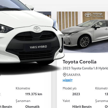
 Corolla
Toyota Corolla
a Corolla 1.8 Hybrid Flame E-CVT 122HP
2023 Toyota Corolla 1.8 Hybri
A
SAKARYA
HIBRIT
Kilometre
Model yılı
Kilometr
2
119.375 km
2023
1
Şanzıman
Yakıt
Şanzım
it Benzin
Otomatik
Hibrit Benzin
O