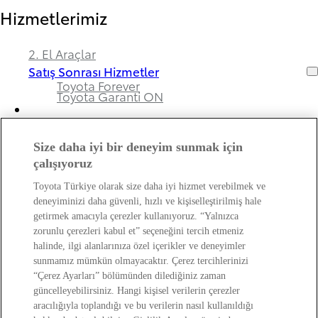
Hizmetlerimiz
2. El Araçlar
Satış Sonrası Hizmetler
Toyota Forever
Toyota Garanti ON
Size daha iyi bir deneyim sunmak için
Bayimiz ve Toyota Hakkında
çalışıyoruz
Toyota Türkiye olarak size daha iyi hizmet verebilmek ve
Hakkımızda
deneyiminizi daha güvenli, hızlı ve kişiselleştirilmiş hale
Bayi Bilgileri
getirmek amacıyla çerezler kullanıyoruz. “Yalnızca
Toyota Hakkında
zorunlu çerezleri kabul et” seçeneğini tercih etmeniz
Bayi Banka Hesap Bilgileri ve Sigorta Şirketleri
Kişisel Verilerin Korunması Hakkında
halinde, ilgi alanlarınıza özel içerikler ve deneyimler
Bilgilendirme
sunmamız mümkün olmayacaktır. Çerez tercihlerinizi
“Çerez Ayarları” bölümünden dilediğiniz zaman
güncelleyebilirsiniz. Hangi kişisel verilerin çerezler
Web Erişilebilirlik Beyanı
aracılığıyla toplandığı ve bu verilerin nasıl kullanıldığı
Copyright © Toyota 2026