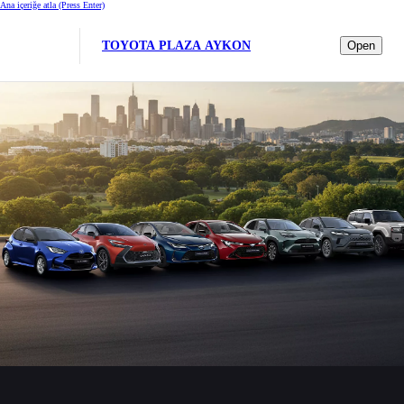
Ana içeriğe atla
(Press Enter)
TOYOTA PLAZA AYKON
Open