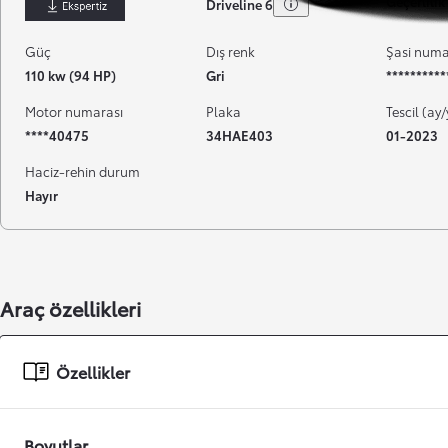
Geçerlilik 
Driveline 6
İndir
Güç
Dış renk
Şasi numa
110 kw (94 HP)
Gri
*********
Motor numarası
Plaka
Tescil (ay/
****40475
34HAE403
01-2023
Haciz-rehin durum
Hayır
Başlangıç fiyatı
Araç özellikleri
Özellikler
Boyutlar