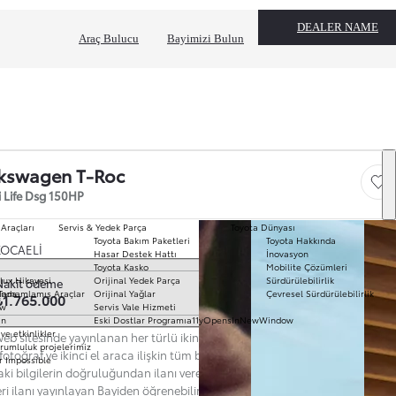
DEALER NAME
Araç Bulucu
Bayimizi Bulun
kswagen T-Roc
Save
si Life Dsg 150HP
 Araçları
Servis & Yedek Parça
Toyota Dünyası
Toyota Bakım Paketleri
Toyota Hakkında
T
KOCAELİ
Hasar Destek Hattı
İnovasyon
mo
Toyota Kasko
Mobilite Çözümleri
Ha
k seç
lux Hikayesi
Orijinal Yedek Parça
Sürdürülebilirlik
Nakit ödeme
To
ında
Tamamlamış Araçlar
Orijinal Yağlar
Çevresel Sürdürülebilirlik
₺1.765.000
Pr
ow
Servis Vale Hizmeti
S
ın
Eski Dostlar Programı
a11yOpensInNewWindow
Hi
ve etkinlikler
eb sitesinde yayınlanan her türlü ikinci el araç ilanına ilişkin açıklama,
Ar
rumluluk projelerimiz
 fotoğraf ve ikinci el araca ilişkin tüm bilgiler ilanı yayınlayan Bayi’ye aittir.
r Impossible
Fi
aki bilgilerin doğruluğundan ilanı veren Bayi sorumludur. Güncel ve nihai
li
eri ilanı yayınlayan Bayiden öğrenebilirsiniz. Web Sitesi'nde yer alan