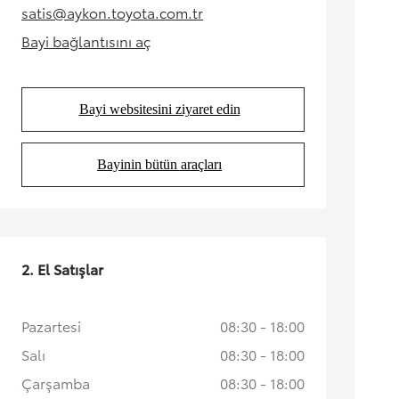
satis@aykon.toyota.com.tr
(Opens in new tab)
Bayi bağlantısını aç
(Opens in new tab)
Bayi websitesini ziyaret edin
(Opens in new tab)
Bayinin bütün araçları
(Opens in new tab)
Yeni RAV4
HYBRID
İlk siz haberdar olun
2. El Satışlar
Pazartesi
08:30 - 18:00
Salı
08:30 - 18:00
Çarşamba
08:30 - 18:00