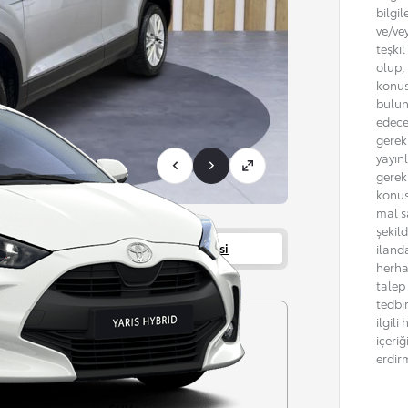
bilgil
ve/ve
teşki
olup, 
konus
bulun
edece
gerekm
yayın
gerek
konus
mal sa
şekil
Servisler
Bayi bilgisi
iland
herha
talep
tedbi
ilgil
Şanzıman
içeri
Otomatik
erdir
r garantisi
Gövde tipi