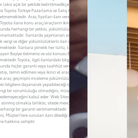
er (aksi açık bir şekilde belirtilmedikçe) bir satış teklifi değildir ve Bayi
ya Toyota Türkiye Pazarlama ve Satış A.Ş.’nin ("Toyota”) adına bir taahhüt
l etmemektedir. Araç fiyatları ilanı veren Bayi tarafından belirlenmekte
Toyota ilana konu araç/araçların ikinci el satış fiyatlarını belirleme
unda herhangi bir yetkisi, yükümlülüğü ve sorumluluğu
mamaktadır. İlanlarda yayınlanan araçların satışlarına esas teşkil
k vergi ve diğer yükümlülüklerin ilan sahibi Bayiden öğrenilmesi
ektedir. İlanlara yönelik her türlü, talep, soru veya şikayetlerinizi ilanı
layan Bayiye iletmeniz ve söz konusu Bayiden destek almanız
mektedir.Toyota, ilgili ilanlardaki bilgilerin doğruluğu ya da güncelliği
unda hiçbir garanti veya taahhüt vermemektedir. Toyota’nın ilana konu
tışı, temin edilmesi veya ikinci el araçla ilgili bakım, kaza veya başka bir
de araç geçmişini inceleme yükümlülüğü de bulunmamaktadır. Müşteri,
aki bilgilere dayanarak yapabileceği işlemler bakımından Toyota'nın
ngi bir sorumluluğu olmadığını, müspet veya menfi herhangi bir zarar
 edemeyeceğini kabul eder. Web Sitesi'nin hatasız olması için her türlü
r alınmış olmakla birlikte, sitede mevcut ya da oluşabilecek hatalar ile
i herhangi bir garanti verilmemektedir. Toyota dilediği zaman sitenin
ğini, Müşteri’lere sunulan ilanı dilediği zaman değiştirme ya da sona
me hakkına sahiptir.