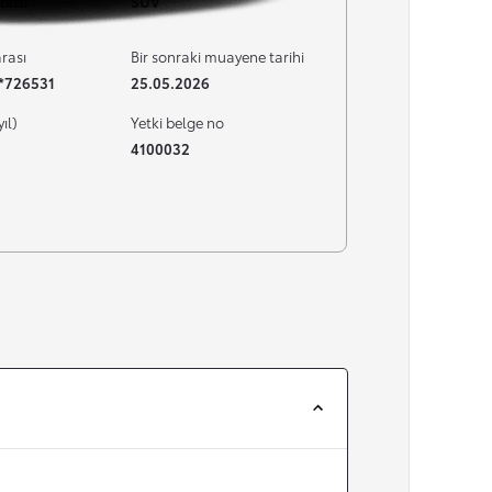
bitti
SUV
rası
Bir sonraki muayene tarihi
**726531
25.05.2026
yıl)
Yetki belge no
4100032