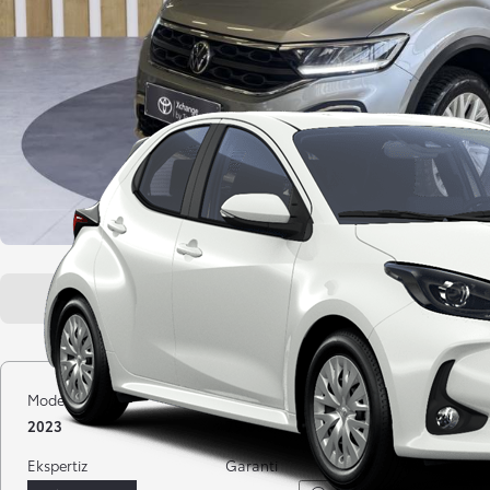
Genel bakış
Araç özellikleri
Model yılı
Kilometre
Yakıt
2023
79.054 km
Benzin
Ekspertiz
Garanti
Distribütö