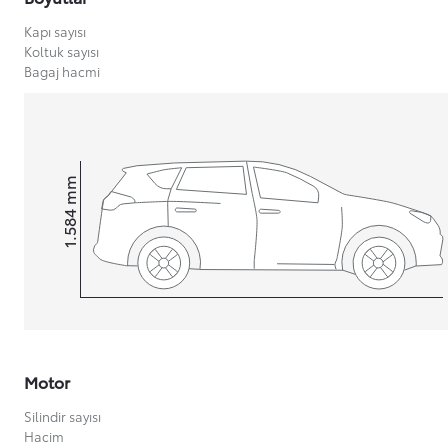
Kapı sayısı
Koltuk sayısı
Bagaj hacmi
Yeni Hilux Yakında
Haberdar olun
mm
1.584
Height
Motor
Silindir sayısı
Hacim