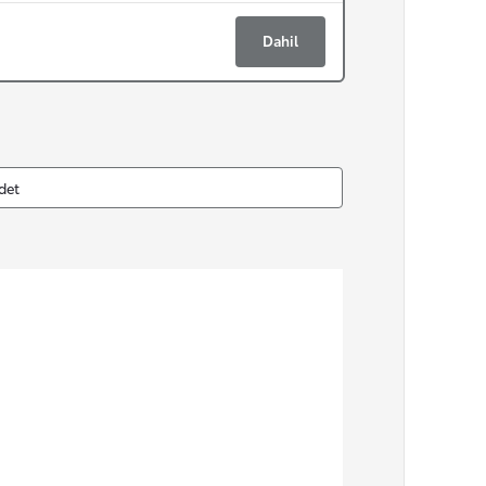
Dahil
det