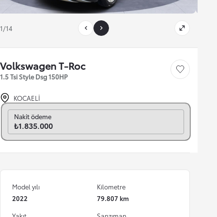
1/14
Volkswagen T-Roc
Save car
1.5 Tsi Style Dsg 150HP
KOCAELİ
Aylık seç
Nakit ödeme
₺1.835.000
Model yılı
Kilometre
2022
79.807 km
Yakıt
Şanzıman