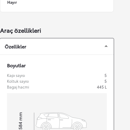
Hayır
Araç özellikleri
Özellikler
Boyutlar
Kapı sayısı
5
Koltuk sayısı
5
Bagaj hacmi
445
L
mm
1.584
Height