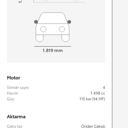
Width
1.819
mm
Motor
Silindir sayısı
4
Hacim
1.498
cc
Güç
110
kw (94 HP)
Aktarma
Çekiş tipi
Önden Çekişli