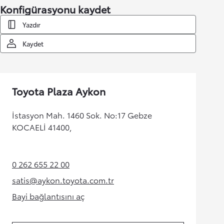
Konfigürasyonu kaydet
Yazdır
Kaydet
Toyota Plaza Aykon
İstasyon Mah. 1460 Sok. No:17 Gebze
KOCAELİ 41400,
0 262 655 22 00
(Opens in new tab)
satis@aykon.toyota.com.tr
(Opens in new tab)
Bayi bağlantısını aç
(Opens in new tab)