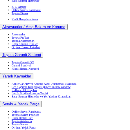
Satış Sonrası Hizmetler
2. El Araçlar
Online Servis Randevusu
Toyota Finans
Kredi Hesaplama Aracı
Aksesuarlar / Araç Bakım ve Koruma
Aksesuarlar
Toyota ProTect
Taşıma Aksesuarları
Boya Koruma Filmleri
Orijinal Bakım Ürünleri
Toyota Garanti Sistemi
Toyota Garanti ON
Garanti Spesiyal
Hibrit Sistem Kontrolü
Yararlı Kaynaklar
Apple Car Play ve Android Auto Uygulaması Hakkında
Geri Çağırma Kampanyası
(Opens in new window)
Kullanıcı El Kitapları
Lastik Bilgilendirme ve Tamiri
Satış Sonrası Hizmetler ve Yol Yardım Kitapçıkları
Servis & Yedek Parça
Online Servis Randevusu
Toyota Bakım Paketleri
Hasar Destek Hattı
Toyota Asistanım
Toyota Kasko
Orijinal Yedek Parça