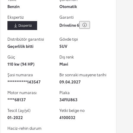
Benzin
Otomatik
Ekspertiz
Garanti
Driveline 6
İndir
Distribütör garantisi
Gövde tipi
Geçerlilik bitti
SUV
Güç
Dış renk
110 kw (94 HP)
Mavi
Şasi numarası
Bir sonraki muayene tarihi
***********143547
09.04.2027
Motor numarası
Plaka
****68137
34FIU863
Tescil (ay/yıl)
Yetki belge no
01-2022
4100032
Haciz-rehin durum