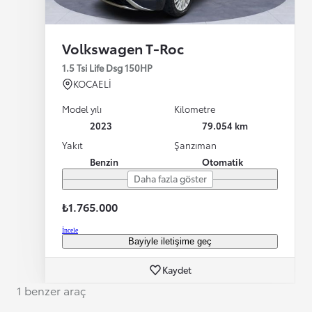
Volkswagen T-Roc
1.5 Tsi Life Dsg 150HP
KOCAELİ
Model yılı
Kilometre
2023
79.054 km
Yakıt
Şanzıman
Benzin
Otomatik
Daha fazla göster
₺1.765.000
İncele
Bayiyle iletişime geç
Kaydet
1 benzer araç