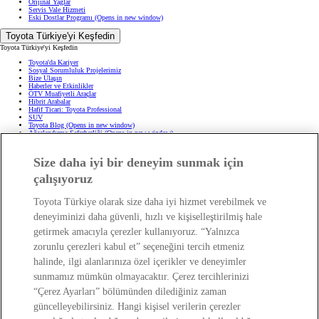
Orijinal Yağlar
Servis Vale Hizmeti
Eski Dostlar Programı
(Opens in new window)
Toyota Türkiye'yi Keşfedin
Toyota Türkiye'yi Keşfedin
Toyota'da Kariyer
Sosyal Sorumluluk Projelerimiz
Bize Ulaşın
Haberler ve Etkinlikler
ÖTV Muafiyetli Araçlar
Hibrit Arabalar
Hafif Ticari: Toyota Professional
SUV
Toyota Blog
(Opens in new window)
Ağaçlandırma Seferberliği
(Opens in new window)
Yasal Bilgilendirme
Size daha iyi bir deneyim sunmak için
Yasal Bilgilendirme
çalışıyoruz
Yasal Uyarı ve Bilgilendirme
Çerez Politikası
Kişisel Verilerin Korunması
Toyota Türkiye olarak size daha iyi hizmet verebilmek ve
Kişisel Veri Paylaşımı ve İletişim İzni
Bilgi Toplumu Hizmetleri
(Opens in new window)
deneyiminizi daha güvenli, hızlı ve kişiselleştirilmiş hale
TAKATA Hava Yastığı Geri Çağırma
Yakıt Ekonomisi ve CO2 Emisyonu
getirmek amacıyla çerezler kullanıyoruz. “Yalnızca
Kalite Standartları
Pazarlama Faaliyetleri İçin Açık Rıza
zorunlu çerezleri kabul et” seçeneğini tercih etmeniz
Web Erişilebilirlik Beyanı
halinde, ilgi alanlarınıza özel içerikler ve deneyimler
sunmamız mümkün olmayacaktır. Çerez tercihlerinizi
“Çerez Ayarları” bölümünden dilediğiniz zaman
güncelleyebilirsiniz. Hangi kişisel verilerin çerezler