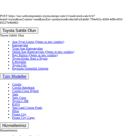
POST https://usc-webcomponents.toyota-europe.com/v1/used-stock-cars/tr/tr?
brand=toyota&uscContext=used&uscEnv=production&vehicleForSaleId=794e452c-d569-4d9b-b91f-
83227b4b0063
Toyota Sahibi Olun
Toyota Sahibi Olun
Araç Fiyat Listesi
(Opens in new window)
Kampanyalar
Ticari Araç Kampanyaları
Online Araç Rezervasyonu
(Opens in new window)
Bayi Bulucu
(Opens in new window)
Toyota Kirala: Rent a Toyota
E-Broşürler
Toyota Filo
Bayinizle Görüntülü Görüşün
Tüm Modeller
Corolla
Corolla Hatchback
Corolla Cross Hybrid
Yaris
Yaris Cross
Toyota C-HR
RAV4
Yeni Land Cruiser Prado
Hilux
Proace City
Proace City Cargo
Hizmetlerimiz
Hizmetlerimiz