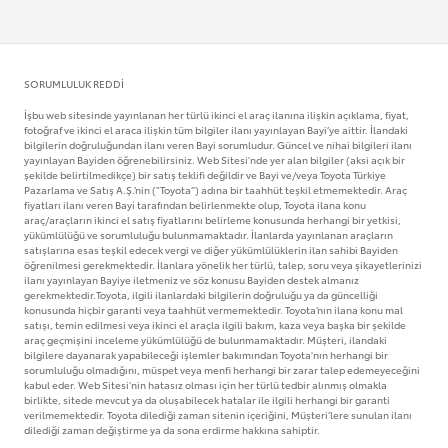
SORUMLULUK REDDI
İşbu web sitesinde yayınlanan her türlü ikinci el araç ilanına ilişkin açıklama, fiyat,
fotoğraf ve ikinci el araca ilişkin tüm bilgiler ilanı yayınlayan Bayi’ye aittir. İlandaki
bilgilerin doğruluğundan ilanı veren Bayi sorumludur. Güncel ve nihai bilgileri ilanı
yayınlayan Bayiden öğrenebilirsiniz. Web Sitesi'nde yer alan bilgiler (aksi açık bir
şekilde belirtilmedikçe) bir satış teklifi değildir ve Bayi ve/veya Toyota Türkiye
Pazarlama ve Satış A.Ş.’nin ("Toyota”) adına bir taahhüt teşkil etmemektedir. Araç
fiyatları ilanı veren Bayi tarafından belirlenmekte olup, Toyota ilana konu
araç/araçların ikinci el satış fiyatlarını belirleme konusunda herhangi bir yetkisi,
yükümlülüğü ve sorumluluğu bulunmamaktadır. İlanlarda yayınlanan araçların
satışlarına esas teşkil edecek vergi ve diğer yükümlülüklerin ilan sahibi Bayiden
öğrenilmesi gerekmektedir. İlanlara yönelik her türlü, talep, soru veya şikayetlerinizi
ilanı yayınlayan Bayiye iletmeniz ve söz konusu Bayiden destek almanız
gerekmektedir.Toyota, ilgili ilanlardaki bilgilerin doğruluğu ya da güncelliği
konusunda hiçbir garanti veya taahhüt vermemektedir. Toyota’nın ilana konu mal
satışı, temin edilmesi veya ikinci el araçla ilgili bakım, kaza veya başka bir şekilde
araç geçmişini inceleme yükümlülüğü de bulunmamaktadır. Müşteri, ilandaki
bilgilere dayanarak yapabileceği işlemler bakımından Toyota'nın herhangi bir
sorumluluğu olmadığını, müspet veya menfi herhangi bir zarar talep edemeyeceğini
kabul eder. Web Sitesi'nin hatasız olması için her türlü tedbir alınmış olmakla
birlikte, sitede mevcut ya da oluşabilecek hatalar ile ilgili herhangi bir garanti
verilmemektedir. Toyota dilediği zaman sitenin içeriğini, Müşteri’lere sunulan ilanı
dilediği zaman değiştirme ya da sona erdirme hakkına sahiptir.