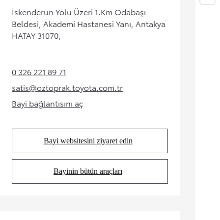
İskenderun Yolu Üzeri 1.Km Odabaşı
Beldesi, Akademi Hastanesi Yanı, Antakya
HATAY 31070,
0 326 221 89 71
(Opens in new tab)
satis@oztoprak.toyota.com.tr
(Opens in new tab)
Bayi bağlantısını aç
(Opens in new tab)
Bayi websitesini ziyaret edin
(Opens in new tab)
Bayinin bütün araçları
(Opens in new tab)