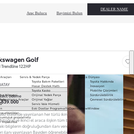
DEALER NAME
Araç Bulucu
Bayimizi Bulun
kswagen Golf
Save
si Trendline 122HP
 Araçları
Servis & Yedek Parça
Toyota Dünyası
Toyota Bakım Paketleri
Toyota Hakkında
T
HATAY
Hasar Destek Hattı
İnovasyon
mo
Toyota Kasko
Mobilite Çözümleri
Ha
k seç
lux Hikayesi
Orijinal Yedek Parça
Sürdürülebilirlik
Nakit ödeme
To
ında
Tamamlamış Araçlar
Orijinal Yağlar
Çevresel Sürdürülebilirlik
₺839.000
Pr
ow
Servis Vale Hizmeti
S
ın
Eski Dostlar Programı
a11yOpensInNewWindow
Hi
ve etkinlikler
eb sitesinde yayınlanan her türlü ikinci el araç ilanına ilişkin açıklama,
Ar
rumluluk projelerimiz
 fotoğraf ve ikinci el araca ilişkin tüm bilgiler ilanı yayınlayan Bayi’ye aittir.
r Impossible
Fi
aki bilgilerin doğruluğundan ilanı veren Bayi sorumludur. Güncel ve nihai
li
eri ilanı yayınlayan Bayiden öğrenebilirsiniz. Web Sitesi'nde yer alan