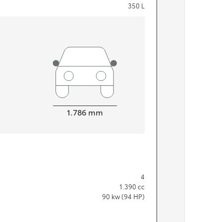
350
L
Width
1.786
mm
4
1.390
cc
90
kw (94 HP)