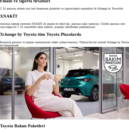
Finans ve sigorta fırsatları
2. El aracınızı alırken size özel finansman çözümleri ve sigorta-kasko seçenekleri de Xchange by Toyota'da.
XNAKİT
Aracınızı satmak isterseniz XNAKİT ile anında ön teklif alır, aracınızı nakit satarsınız. Üstelik aracınızı sıfır
veya başka bir 2. El otomobille takas edebilir, avantajlı tekliflerden yararlanırsınız.
Xchange by Toyota tüm Toyota Plazalarda
Kurumsal güvence ve müşteri memnuniyeti odaklı onlarca bayimiz, Türkiye'nin her yerinde Xchange by Toyota
ile hizmetinizde.
Toyota Bakım Paketleri