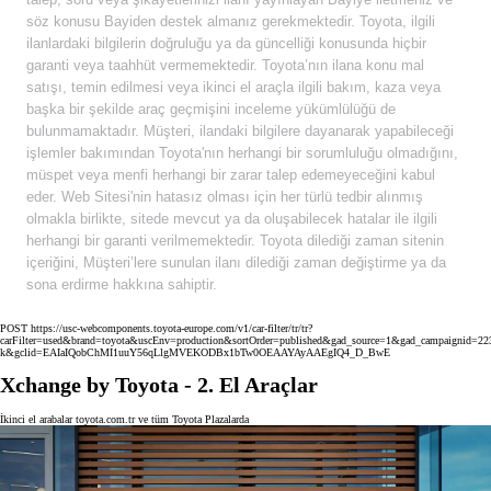
söz konusu Bayiden destek almanız gerekmektedir. Toyota, ilgili
ilanlardaki bilgilerin doğruluğu ya da güncelliği konusunda hiçbir
garanti veya taahhüt vermemektedir. Toyota’nın ilana konu mal
satışı, temin edilmesi veya ikinci el araçla ilgili bakım, kaza veya
başka bir şekilde araç geçmişini inceleme yükümlülüğü de
bulunmamaktadır. Müşteri, ilandaki bilgilere dayanarak yapabileceği
işlemler bakımından Toyota'nın herhangi bir sorumluluğu olmadığını,
müspet veya menfi herhangi bir zarar talep edemeyeceğini kabul
eder. Web Sitesi'nin hatasız olması için her türlü tedbir alınmış
olmakla birlikte, sitede mevcut ya da oluşabilecek hatalar ile ilgili
herhangi bir garanti verilmemektedir. Toyota dilediği zaman sitenin
içeriğini, Müşteri’lere sunulan ilanı dilediği zaman değiştirme ya da
sona erdirme hakkına sahiptir.
POST https://usc-webcomponents.toyota-europe.com/v1/car-filter/tr/tr?
carFilter=used&brand=toyota&uscEnv=production&sortOrder=published&gad_source=1&gad_campaigni
k&gclid=EAIaIQobChMI1uuY56qLlgMVEKODBx1bTw0OEAAYAyAAEgIQ4_D_BwE
Xchange by Toyota - 2. El Araçlar
İkinci el arabalar toyota.com.tr ve tüm Toyota Plazalarda