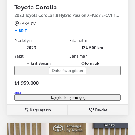
Toyota Corolla
2023 Toyota Corolla 1.8 Hybrid Passion X-Pack E-CVT 140HP
SAKARYA
HIBRIT
Model yılı
Kilometre
2023
134.500 km
Yakıt
Şanzıman
Hibrit Benzin
Otomatik
Daha fazla göster
₺1.959.000
İncele
Bayiyle iletişime geç
Karşılaştırın
Kaydet