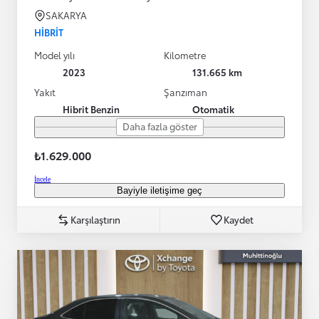
SAKARYA
HIBRIT
Model yılı
Kilometre
2023
131.665 km
Yakıt
Şanzıman
Hibrit Benzin
Otomatik
Daha fazla göster
₺1.629.000
İncele
Bayiyle iletişime geç
Karşılaştırın
Kaydet