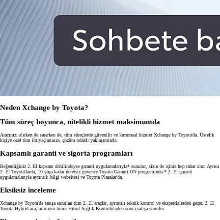
Neden Xchange by Toyota?
Tüm süreç boyunca, nitelikli hizmet maksimumda
Aracınızı alırken de satarken de, tüm süreçlerde güvenilir ve kurumsal hizmet Xchange by Toyota'da. Üstelik
kişiye özel tüm ihtiyaçlarınıza, çözüm odaklı yaklaşımlarla.
Kapsamlı garanti ve sigorta programları
Beğendiğiniz 2. El kapsam dahilindeyse garanti uygulamalarıyla* sunulur, sizin de içiniz hep rahat olur. Ayrıca
2. El Toyota'larda, 10 yaşa kadar ücretsiz güvence Toyota Garanti ON programında.* 2. El garanti
uygulamalarıyla ayrıntılı bilgi websitesi ve Toyota Plazalar'da.
Eksiksiz inceleme
Xchange by Toyota'da satışa sunulan tüm 2. El araçlar, ayrıntılı teknik kontrol ve ekspertizlerden geçer. 2. El
Toyota Hybrid araçlarımızın tümü Hibrit Sağlık Kontrolü'nden sonra satışa sunulur.