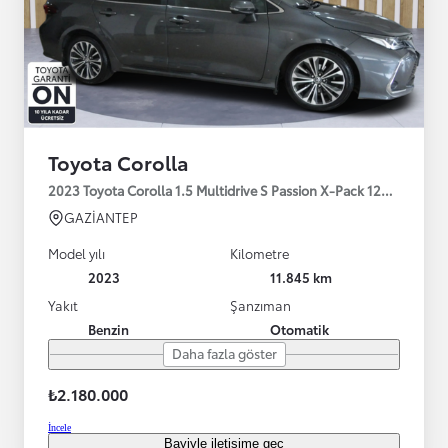
Toyota Corolla
2023 Toyota Corolla 1.5 Multidrive S Passion X-Pack 125HP
GAZİANTEP
Model yılı
Kilometre
2023
11.845 km
Yakıt
Şanzıman
Benzin
Otomatik
Daha fazla göster
₺2.180.000
İncele
Bayiyle iletişime geç