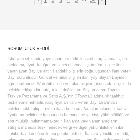
Previous page
Next page
SORUMLULUK REDDI:
İşbu web sitesinde yayınlanan her türlü ikinci el araç ilanına ilişkin
açıklama, fiyat, fotoğraf ve ikinci el araca ilişkin tüm bilgiler ilanı
yayınlayan Bayi’ye aittir. İlandaki bilgilerin doğruluğundan ilanı veren
Bayi sorumludur. Güncel ve nihai bilgileri ilanı yayınlayan Bayiden
öğrenebilirsiniz. Web Sitesi'nde yer alan bilgiler (aksi açık bir şekilde
belirtilmedikçe) bir satış teklifi değildir ve Bayi ve/veya Toyota
Türkiye Pazarlama ve Satış A.Ş.’nin ("Toyota”) adına bir taahhüt
teşkil etmemektedir. Araç fiyatları ilanı veren Bayi tarafından
belirlenmekte olup, Toyota ilana konu araç/araçların ikinci el satış
fiyatlarını belirleme konusunda herhangi bir yetkisi, yükümlülüğü ve
sorumluluğu bulunmamaktadır. İlanlarda yayınlanan araçların
satışlarına esas teşkil edecek vergi ve diğer yükümlülüklerin ilan
sahibi Bayiden öğrenilmesi gerekmektedir. İlanlara yönelik her türlü,
talep, soru veya şikayetlerinizi ilanı yayınlayan Bayiye iletmeniz ve