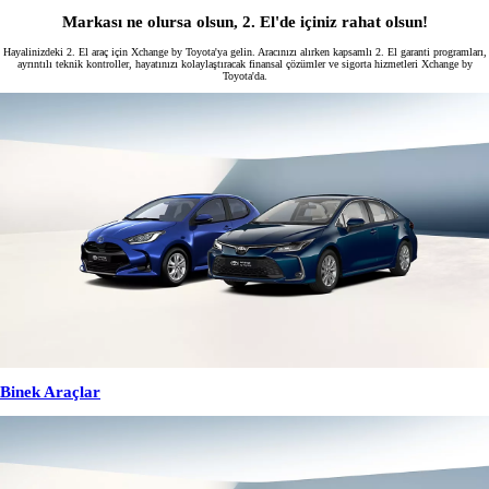
Markası ne olursa olsun, 2. El'de içiniz rahat olsun!
Hayalinizdeki 2. El araç için Xchange by Toyota'ya gelin. Aracınızı alırken kapsamlı 2. El garanti programları,
ayrıntılı teknik kontroller, hayatınızı kolaylaştıracak finansal çözümler ve sigorta hizmetleri Xchange by
Toyota'da.
Binek Araçlar