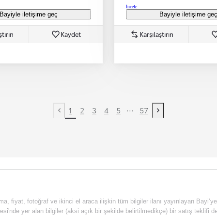
İncele
Bayiyle iletişime geç
Bayiyle iletişime ge
ştırın
Kaydet
Karşılaştırın
...
1
2
3
4
5
57
Previous page
Next page
a, fiyat, fotoğraf ve ikinci el araca ilişkin tüm bilgiler ilanı yayınlayan Bayi’y
esi'nde yer alan bilgiler (aksi açık bir şekilde belirtilmedikçe) bir satış tekli