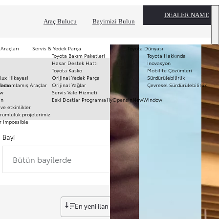
DEALER NAME
Araç Bulucu
Bayimizi Bulun
 Araçları
Servis & Yedek Parça
Toyota Dünyası
Toyota Bakım Paketleri
Toyota Hakkında
T
Hasar Destek Hattı
İnovasyon
mo
Toyota Kasko
Mobilite Çözümleri
Ha
lux Hikayesi
Orijinal Yedek Parça
Sürdürülebilirlik
To
ında
Tamamlamış Araçlar
Orijinal Yağlar
Çevresel Sürdürülebilirlik
Pr
ow
Servis Vale Hizmeti
S
ın
Eski Dostlar Programı
a11yOpensInNewWindow
Hi
ve etkinlikler
Ar
rumluluk projelerimiz
r Impossible
Fi
li
Bayi
Bütün bayilerde
En yeni ilan