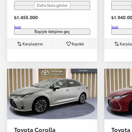
Daha fazla göster
₺1.455.000
₺1.940.0
İncele
İncele
Bayiyle iletişime geç
Başlangıç fiyatı
Karşılaştırın
Kaydet
Karşıla
Yeni Hilux Yakında
Haberdar olun
Toyota Corolla
Toyota