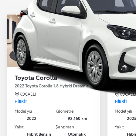
Toyota Corolla
Toyota
2022 Toyota Corolla 1.8 Hybrid Dream e-CVT 122HP
2025 Toyot
KOCAELİ
KOCAEL
HIBRIT
HIBRIT
Model yılı
Kilometre
Model yılı
2022
92.160 km
202
Yakıt
Şanzıman
Yakıt
Hibrit Benzin
Otomatik
Hibr