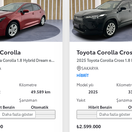
 Corolla
Toyota Corolla Cro
a Corolla 1.8 Hybrid Dream e-CVT 122HP
2025 Toyota Corolla Cross 1.8
A
SAKARYA
HIBRIT
Kilometre
Model yılı
Kilometr
2
49.589 km
2025
3
Şanzıman
Yakıt
Şanzım
it Benzin
Otomatik
Hibrit Benzin
O
Daha fazla göster
Daha fazla göster
00
₺2.599.000