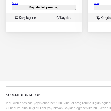
İncele
İncele
Bayiyle iletişime geç
Karşılaştırın
Kaydet
Karşıla
SORUMLULUK REDDI:
İşbu web sitesinde yayınlanan her türlü ikinci el araç ilanına ilişkin açıklam
Güncel ve nihai bilgileri ilanı yayınlayan Bayiden öğrenebilirsiniz. Web Sit