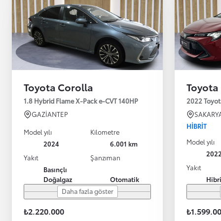
Toyota Corolla
Toyota
1.8 Hybrid Flame X-Pack e-CVT 140HP
2022 Toyot
GAZİANTEP
SAKARY
HIBRIT
Model yılı
Kilometre
Model yılı
2024
6.001 km
202
Yakıt
Şanzıman
Yakıt
Basınçlı
Doğalgaz
Otomatik
Hibr
Daha fazla göster
₺2.220.000
₺1.599.0