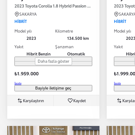
2023 Toyota Corolla 1.8 Hybrid Passion X-Pack E-CVT 140HP
2023 Toyot
SAKARYA
SAKARY
HIBRIT
HIBRIT
Model yılı
Kilometre
Model yılı
2023
134.500 km
202
Yakıt
Şanzıman
Yakıt
Hibrit Benzin
Otomatik
Hibr
Daha fazla göster
₺1.959.000
₺1.999.0
İncele
İncele
Bayiyle iletişime geç
Karşılaştırın
Kaydet
Karşıla