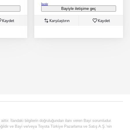
İncele
ç
Bayiyle iletişime geç
Kaydet
Karşılaştırın
Kaydet
e aittir. İlandaki bilgilerin doğruluğundan ilanı veren Bayi sorumludur.
fi değildir ve Bayi ve/veya Toyota Türkiye Pazarlama ve Satış A.Ş.’nin