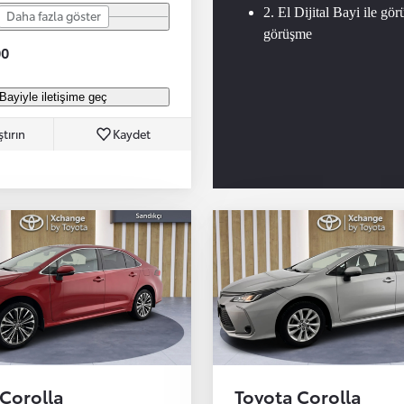
2. El Dijital Bayi ile gör
Daha fazla göster
görüşme
00
Bayiyle iletişime geç
ştırın
Kaydet
 Corolla
Toyota Corolla