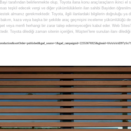
n Bayi tarafından belirlenmekte olup, Toyota ilana konu araç/araçların ikinci el
as teşkil edecek vergi ve diğer yükümlülüklerin ilan sahibi Bayiden öğrenilmes
stek almanız gerekmektedir. Toyota, ilgili ilanlardaki bilgilerin doğruluğu ya
gili bakım, kaza veya başka bir şekilde araç geçmişini inceleme yükümlülüğü d
t veya menfi herhangi bir zarar talep edemeyeceğini kabul eder. Web Sitesi'nin
ktedir. Toyota dilediği zaman sitenin içeriğini, Müşteri’lere sunulan ilanı dile
ta&uscEnv=production&sortOrder=published&gad_source=1&gad_campaignid=22353676925&gbraid=0AAAAAD