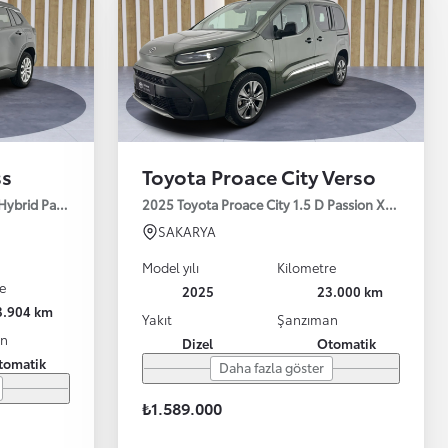
ss
Toyota Proace City Verso
 Hybrid Passion e-CVT 140HP
2025 Toyota Proace City 1.5 D Passion X-Pack 13
SAKARYA
Model yılı
Kilometre
e
2025
23.000 km
3.904 km
Yakıt
Şanzıman
an
Dizel
Otomatik
tomatik
Daha fazla göster
₺1.589.000