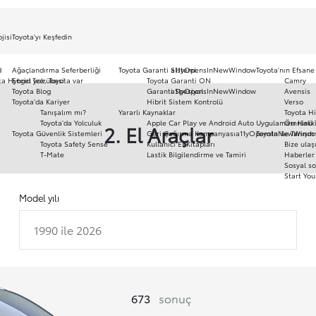
jisi
Toyota'yı Keşfedin
d
Ağaçlandırma Seferberliği
Toyota Garanti Sistemi
a11yOpensInNewWindow
Toyota'nın Efsane
ota Hybrid Tecrübesi
Engel yok, Toyota var
Toyota Garanti ON
Camry
Toyota Blog
Garanti Spesiyal
a11yOpensInNewWindow
Avensis
Toyota'da Kariyer
Hibrit Sistem Kontrolü
Verso
Tanışalım mı?
Yararlı Kaynaklar
Toyota Hi
Toyota'da Yolculuk
Apple Car Play ve Android Auto Uygulaması Hakk
Ömrünü 
2. El Araçlar
Toyota Güvenlik Sistemleri
Geri Çağırma Kampanyası
a11yOpensInNewWind
Toyota ile Tanışın
Toyota Safety Sense
Kullanıcı El Kitapları
Bize ulaş
T-Mate
Lastik Bilgilendirme ve Tamiri
Haberler 
Sosyal so
Start You
Model yılı
1990 ile 2026
673
sonuç