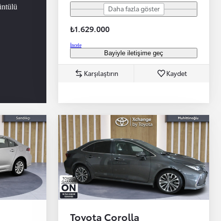
üntülü
Daha fazla göster
₺1.629.000
İncele
Bayiyle iletişime geç
Karşılaştırın
Kaydet
Toyota Corolla