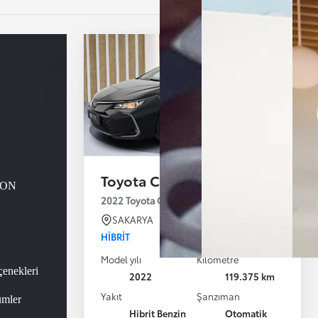
Toyota Corolla
i ON
2022 Toyota Corolla 1.8 Hybrid Flame E-CVT 122
SAKARYA
HIBRIT
Model yılı
Kilometre
enekleri
2022
119.375 km
Yakıt
Şanzıman
ümler
Hibrit Benzin
Otomatik