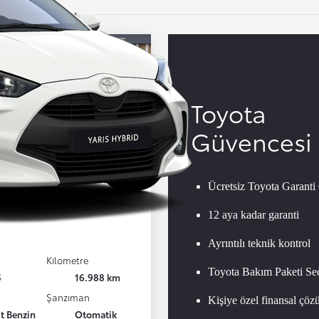
Toyota
Güvencesi
 Corolla
Ücretsiz Toyota Garant
a Corolla 1.8 Hybrid Dream e-CVT 140HP
12 aya kadar garanti
İ
Ayrıntılı teknik kontrol
Kilometre
Toyota Bakım Paketi Seç
5
16.988 km
Şanzıman
Kişiye özel finansal çöz
it Benzin
Otomatik