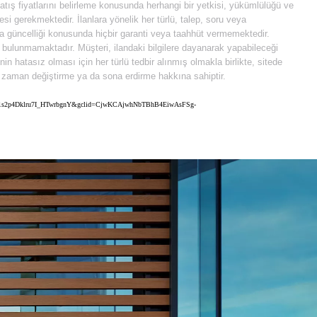
 satış fiyatlarını belirleme konusunda herhangi bir yetkisi, yükümlülüğü ve
i gerekmektedir. İlanlara yönelik her türlü, talep, soru veya
 da güncelliği konusunda hiçbir garanti veya taahhüt vermemektedir.
e bulunmamaktadır. Müşteri, ilandaki bilgilere dayanarak yapabileceği
 hatasız olması için her türlü tedbir alınmış olmakla birlikte, sitede
diği zaman değiştirme ya da sona erdirme hakkına sahiptir.
97ySx71s2p4Dklru7I_HTwrbgnY&gclid=CjwKCAjwhNbTBhB4EiwAsFSg-