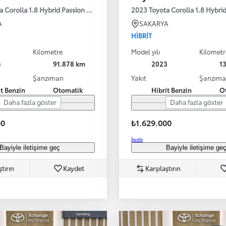
a Corolla 1.8 Hybrid Passion X-Pack E-CVT 140HP
2023 Toyota Corolla 1.8 Hybr
A
SAKARYA
HIBRIT
Kilometre
Model yılı
Kilometr
3
91.878 km
2023
1
Şanzıman
Yakıt
Şanzım
it Benzin
Otomatik
Hibrit Benzin
O
Daha fazla göster
Daha fazla göster
00
₺1.629.000
İncele
Bayiyle iletişime geç
Bayiyle iletişime ge
ştırın
Kaydet
Karşılaştırın