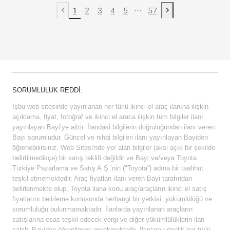
...
1
2
3
4
5
57
Previous page
Next page
SORUMLULUK REDDI:
İşbu web sitesinde yayınlanan her türlü ikinci el araç ilanına ilişkin
açıklama, fiyat, fotoğraf ve ikinci el araca ilişkin tüm bilgiler ilanı
yayınlayan Bayi’ye aittir. İlandaki bilgilerin doğruluğundan ilanı veren
Bayi sorumludur. Güncel ve nihai bilgileri ilanı yayınlayan Bayiden
öğrenebilirsiniz. Web Sitesi'nde yer alan bilgiler (aksi açık bir şekilde
belirtilmedikçe) bir satış teklifi değildir ve Bayi ve/veya Toyota
Türkiye Pazarlama ve Satış A.Ş.’nin ("Toyota”) adına bir taahhüt
teşkil etmemektedir. Araç fiyatları ilanı veren Bayi tarafından
belirlenmekte olup, Toyota ilana konu araç/araçların ikinci el satış
fiyatlarını belirleme konusunda herhangi bir yetkisi, yükümlülüğü ve
sorumluluğu bulunmamaktadır. İlanlarda yayınlanan araçların
satışlarına esas teşkil edecek vergi ve diğer yükümlülüklerin ilan
sahibi Bayiden öğrenilmesi gerekmektedir. İlanlara yönelik her türlü,