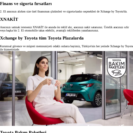
Finans ve sigorta fırsatları
2. El aracınızı alırken size özel finansman çözümleri ve sigorta-kasko seçenekleri de Xchange by Toyota'da.
XNAKİT
Aracınızı satmak isterseniz XNAKİT ile anında ön teklif alır, aracınızı nakit satarsınız. Üstelik aracınızı sıfır
veya başka bir 2. El otomobille takas edebilir, avantajlı tekliflerden yararlanırsınız.
Xchange by Toyota tüm Toyota Plazalarda
Kurumsal güvence ve müşteri memnuniyeti odaklı onlarca bayimiz, Türkiye'nin her yerinde Xchange by Toyota
ile hizmetinizde.
Toyota Bakım Paketleri