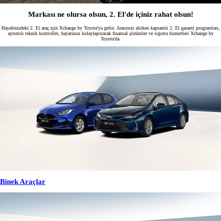
Markası ne olursa olsun, 2. El'de içiniz rahat olsun!
Hayalinizdeki 2. El araç için Xchange by Toyota'ya gelin. Aracınızı alırken kapsamlı 2. El garanti programları,
ayrıntılı teknik kontroller, hayatınızı kolaylaştıracak finansal çözümler ve sigorta hizmetleri Xchange by
Toyota'da.
Binek Araçlar