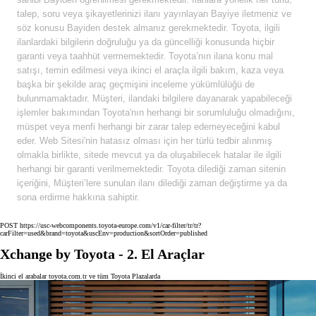
talep, soru veya şikayetlerinizi ilanı yayınlayan Bayiye iletmeniz ve
söz konusu Bayiden destek almanız gerekmektedir. Toyota, ilgili
ilanlardaki bilgilerin doğruluğu ya da güncelliği konusunda hiçbir
garanti veya taahhüt vermemektedir. Toyota’nın ilana konu mal
satışı, temin edilmesi veya ikinci el araçla ilgili bakım, kaza veya
başka bir şekilde araç geçmişini inceleme yükümlülüğü de
bulunmamaktadır. Müşteri, ilandaki bilgilere dayanarak yapabileceği
işlemler bakımından Toyota'nın herhangi bir sorumluluğu olmadığını,
müspet veya menfi herhangi bir zarar talep edemeyeceğini kabul
eder. Web Sitesi'nin hatasız olması için her türlü tedbir alınmış
olmakla birlikte, sitede mevcut ya da oluşabilecek hatalar ile ilgili
herhangi bir garanti verilmemektedir. Toyota dilediği zaman sitenin
içeriğini, Müşteri’lere sunulan ilanı dilediği zaman değiştirme ya da
sona erdirme hakkına sahiptir.
POST https://usc-webcomponents.toyota-europe.com/v1/car-filter/tr/tr?
carFilter=used&brand=toyota&uscEnv=production&sortOrder=published
Xchange by Toyota - 2. El Araçlar
İkinci el arabalar toyota.com.tr ve tüm Toyota Plazalarda