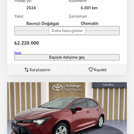
Model yılı
Kilometre
2024
6.001 km
Yakıt
Şanzıman
Basınçlı Doğalgaz
Otomatik
Daha fazla göster
₺2.220.000
İncele
Bayiyle iletişime geç
Karşılaştırın
Kaydet