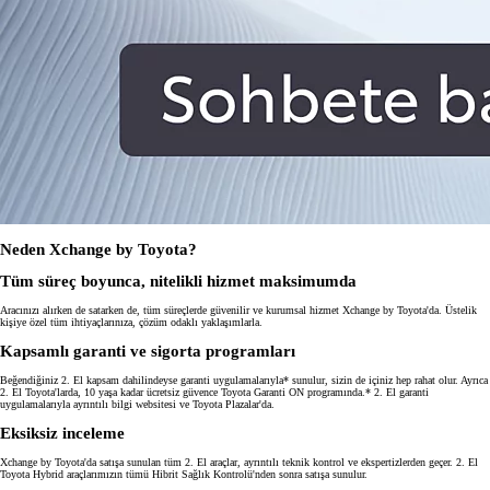
Neden Xchange by Toyota?
Tüm süreç boyunca, nitelikli hizmet maksimumda
Aracınızı alırken de satarken de, tüm süreçlerde güvenilir ve kurumsal hizmet Xchange by Toyota'da. Üstelik
kişiye özel tüm ihtiyaçlarınıza, çözüm odaklı yaklaşımlarla.
Kapsamlı garanti ve sigorta programları
Beğendiğiniz 2. El kapsam dahilindeyse garanti uygulamalarıyla* sunulur, sizin de içiniz hep rahat olur. Ayrıca
2. El Toyota'larda, 10 yaşa kadar ücretsiz güvence Toyota Garanti ON programında.* 2. El garanti
uygulamalarıyla ayrıntılı bilgi websitesi ve Toyota Plazalar'da.
Eksiksiz inceleme
Xchange by Toyota'da satışa sunulan tüm 2. El araçlar, ayrıntılı teknik kontrol ve ekspertizlerden geçer. 2. El
Toyota Hybrid araçlarımızın tümü Hibrit Sağlık Kontrolü'nden sonra satışa sunulur.