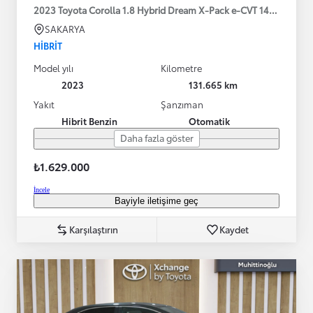
2023 Toyota Corolla 1.8 Hybrid Dream X-Pack e-CVT 140HP
SAKARYA
HIBRIT
Model yılı
Kilometre
2023
131.665 km
Yakıt
Şanzıman
Hibrit Benzin
Otomatik
Daha fazla göster
₺1.629.000
İncele
Bayiyle iletişime geç
Karşılaştırın
Kaydet