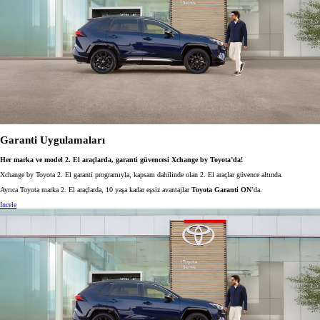
Garanti Uygulamaları
Her marka ve model 2. El araçlarda, garanti güvencesi Xchange by Toyota’da!
Xchange by Toyota 2. El garanti programıyla, kapsam dahilinde olan 2. El araçlar güvence altında.
Ayrıca Toyota marka 2. El araçlarda, 10 yaşa kadar eşsiz avantajlar
Toyota Garanti ON
’da.
İncele