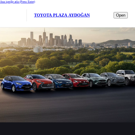
Ana içeriğe atla
(Press Enter)
TOYOTA PLAZA AYDOĞAN
Open