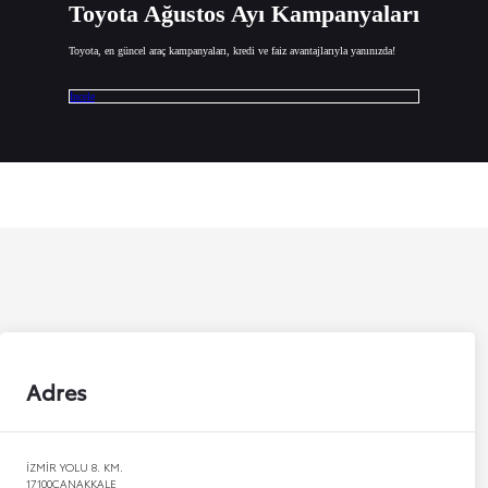
Toyota Ağustos Ayı Kampanyaları
Toyota, en güncel araç kampanyaları, kredi ve faiz avantajlarıyla yanınızda!
İncele
Adres
İZMİR YOLU 8. KM.
17100
ÇANAKKALE