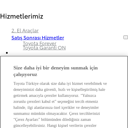
Hizmetlerimiz
2. El Araçlar
Satış Sonrası Hizmetler
Toyota Forever
Toyota Garanti ON
Size daha iyi bir deneyim sunmak için
Bayimiz ve Toyota Hakkında
çalışıyoruz
Toyota Türkiye olarak size daha iyi hizmet verebilmek ve
Hakkımızda
deneyiminizi daha güvenli, hızlı ve kişiselleştirilmiş hale
Bayi Bilgileri
getirmek amacıyla çerezler kullanıyoruz. “Yalnızca
Toyota Hakkında
zorunlu çerezleri kabul et” seçeneğini tercih etmeniz
Bayi Banka Hesap Bilgileri ve Sigorta Şirketleri
Kişisel Verilerin Korunması Hakkında
halinde, ilgi alanlarınıza özel içerikler ve deneyimler
Bilgilendirme
sunmamız mümkün olmayacaktır. Çerez tercihlerinizi
“Çerez Ayarları” bölümünden dilediğiniz zaman
güncelleyebilirsiniz. Hangi kişisel verilerin çerezler