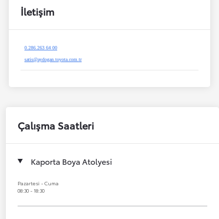
İletişim
0.286.263 64 00
satis@aydogan.toyota.com.tr
Çalışma Saatleri
Kaporta Boya Atolyesi
Pazartesi - Cuma
08:30 - 18:30