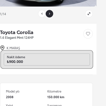
1/14
Toyota Corolla
Save car
1.6 Elegant Mmt 124HP
K.MARAŞ
Aylık seç
Nakit ödeme
₺900.000
Model yılı
Kilometre
2008
150.000 km
Yakıt
Şanzıman