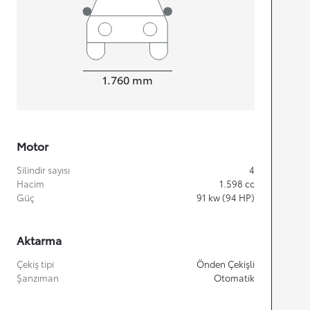
Width
1.760
mm
Motor
Silindir sayısı
4
Hacim
1.598
cc
Güç
91
kw (94 HP)
Aktarma
Çekiş tipi
Önden Çekişli
Şanzıman
Otomatik