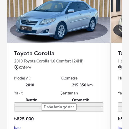
Toyota Corolla
Toy
2010 Toyota Corolla 1.6 Comfort 124HP
1.6 C
KONYA
K.
Model yılı
Kilometre
Model 
2010
215.350 km
Yakıt
Şanzıman
Yakıt
Benzin
Otomatik
Daha fazla göster
₺825.000
₺810
İncele
İncele