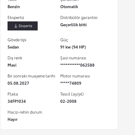
Benzin
Otomatik
Ekspertiz
Distribütör garantisi
Geçerlilik bitti
İndir
Gövde tipi
Güç
Sedan
91 kw (94 HP)
Dış renk
Şasi numarası
Mavi
***********062588
Bir sonraki muayene tarihi
Motor numarası
05.08.2027
*****74809
Plaka
Tescil (ay/yıl)
34FP1034
02-2008
Haciz-rehin durum
Hayır