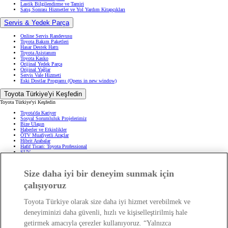
Lastik Bilgilendirme ve Tamiri
Satış Sonrası Hizmetler ve Yol Yardım Kitapçıkları
Servis & Yedek Parça
Online Servis Randevusu
Toyota Bakım Paketleri
Hasar Destek Hattı
Toyota Asistanım
Toyota Kasko
Orijinal Yedek Parça
Orijinal Yağlar
Servis Vale Hizmeti
Eski Dostlar Programı
(Opens in new window)
Toyota Türkiye'yi Keşfedin
Toyota Türkiye'yi Keşfedin
Toyota'da Kariyer
Sosyal Sorumluluk Projelerimiz
Bize Ulaşın
Haberler ve Etkinlikler
ÖTV Muafiyetli Araçlar
Hibrit Arabalar
Hafif Ticari: Toyota Professional
SUV
Toyota Blog
(Opens in new window)
Ağaçlandırma Seferberliği
(Opens in new window)
Size daha iyi bir deneyim sunmak için
Yasal Bilgilendirme
çalışıyoruz
Yasal Bilgilendirme
Yasal Uyarı ve Bilgilendirme
Çerez Politikası
Toyota Türkiye olarak size daha iyi hizmet verebilmek ve
Kişisel Verilerin Korunması
deneyiminizi daha güvenli, hızlı ve kişiselleştirilmiş hale
Kişisel Veri Paylaşımı ve İletişim İzni
Bilgi Toplumu Hizmetleri
(Opens in new window)
getirmek amacıyla çerezler kullanıyoruz. “Yalnızca
TAKATA Hava Yastığı Geri Çağırma