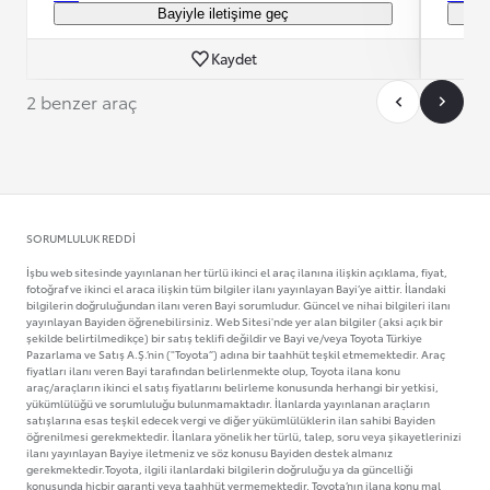
Bayiyle iletişime geç
Kaydet
2 benzer araç
SORUMLULUK REDDI
İşbu web sitesinde yayınlanan her türlü ikinci el araç ilanına ilişkin açıklama, fiyat,
fotoğraf ve ikinci el araca ilişkin tüm bilgiler ilanı yayınlayan Bayi’ye aittir. İlandaki
bilgilerin doğruluğundan ilanı veren Bayi sorumludur. Güncel ve nihai bilgileri ilanı
yayınlayan Bayiden öğrenebilirsiniz. Web Sitesi'nde yer alan bilgiler (aksi açık bir
şekilde belirtilmedikçe) bir satış teklifi değildir ve Bayi ve/veya Toyota Türkiye
Pazarlama ve Satış A.Ş.’nin ("Toyota”) adına bir taahhüt teşkil etmemektedir. Araç
fiyatları ilanı veren Bayi tarafından belirlenmekte olup, Toyota ilana konu
araç/araçların ikinci el satış fiyatlarını belirleme konusunda herhangi bir yetkisi,
yükümlülüğü ve sorumluluğu bulunmamaktadır. İlanlarda yayınlanan araçların
satışlarına esas teşkil edecek vergi ve diğer yükümlülüklerin ilan sahibi Bayiden
öğrenilmesi gerekmektedir. İlanlara yönelik her türlü, talep, soru veya şikayetlerinizi
ilanı yayınlayan Bayiye iletmeniz ve söz konusu Bayiden destek almanız
gerekmektedir.Toyota, ilgili ilanlardaki bilgilerin doğruluğu ya da güncelliği
konusunda hiçbir garanti veya taahhüt vermemektedir. Toyota’nın ilana konu mal