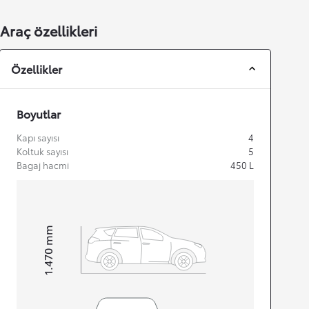
Araç özellikleri
Özellikler
Boyutlar
Kapı sayısı
4
Koltuk sayısı
5
Bagaj hacmi
450
L
mm
1.470
Height