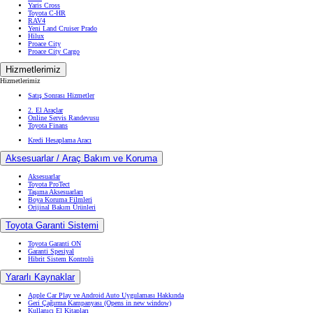
Yaris Cross
Toyota C-HR
RAV4
Yeni Land Cruiser Prado
Hilux
Proace City
Proace City Cargo
Hizmetlerimiz
Hizmetlerimiz
Satış Sonrası Hizmetler
2. El Araçlar
Online Servis Randevusu
Toyota Finans
Kredi Hesaplama Aracı
Aksesuarlar / Araç Bakım ve Koruma
Aksesuarlar
Toyota ProTect
Taşıma Aksesuarları
Boya Koruma Filmleri
Orijinal Bakım Ürünleri
Toyota Garanti Sistemi
Toyota Garanti ON
Garanti Spesiyal
Hibrit Sistem Kontrolü
Yararlı Kaynaklar
Apple Car Play ve Android Auto Uygulaması Hakkında
Geri Çağırma Kampanyası
(Opens in new window)
Kullanıcı El Kitapları