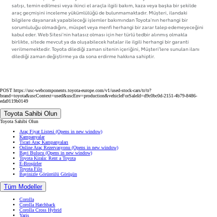
satışı, temin edilmesi veya ikinci el araçla ilgili bakım, kaza veya başka bir şekilde
araç geçmişini inceleme yükümlülüğü de bulunmamaktadır. Müşteri, ilandaki
bilgilere dayanarak yapabileceği işlemler bakımından Toyota'nın herhangi bir
sorumluluğu olmadığını, müspet veya menfi herhangi bir zarar talep edemeyeceğini
kabul eder. Web Sitesi'nin hatasız olması için her türlü tedbir alınmış olmakla
birlikte, sitede mevcut ya da oluşabilecek hatalar ile ilgili herhangi bir garanti
verilmemektedir. Toyota dilediği zaman sitenin içeriğini, Müşteri’lere sunulan ilanı
dilediği zaman değiştirme ya da sona erdirme hakkına sahiptir.
POST https://usc-webcomponents.toyota-europe.com/v1/used-stock-cars/tr/tr?
brand=toyota&uscContext=used&uscEnv=production&vehicleForSaleId=d9c0bc0d-2151-4b79-8486-
eda9119b0149
Toyota Sahibi Olun
Toyota Sahibi Olun
Araç Fiyat Listesi
(Opens in new window)
Kampanyalar
Ticari Araç Kampanyaları
Online Araç Rezervasyonu
(Opens in new window)
Bayi Bulucu
(Opens in new window)
Toyota Kirala: Rent a Toyota
E-Broşürler
Toyota Filo
Bayinizle Görüntülü Görüşün
Tüm Modeller
Corolla
Corolla Hatchback
Corolla Cross Hybrid
Yaris