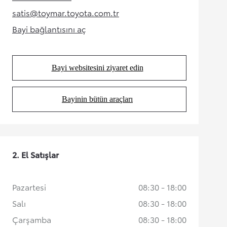
(Opens in new tab)
satis@toymar.toyota.com.tr
(Opens in new tab)
Bayi bağlantısını aç
(Opens in new tab)
Bayi websitesini ziyaret edin
(Opens in new tab)
Bayinin bütün araçları
(Opens in new tab)
2. El Satışlar
Pazartesi
08:30 - 18:00
Salı
08:30 - 18:00
Çarşamba
08:30 - 18:00