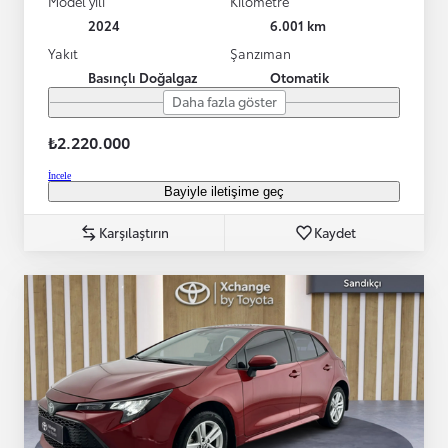
Model yılı
Kilometre
2024
6.001 km
Yakıt
Şanzıman
Basınçlı Doğalgaz
Otomatik
Daha fazla göster
₺2.220.000
İncele
Bayiyle iletişime geç
Karşılaştırın
Kaydet