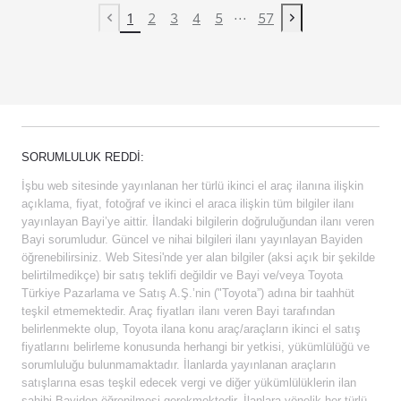
...
1
2
3
4
5
57
Previous page
Next page
SORUMLULUK REDDI:
İşbu web sitesinde yayınlanan her türlü ikinci el araç ilanına ilişkin
açıklama, fiyat, fotoğraf ve ikinci el araca ilişkin tüm bilgiler ilanı
yayınlayan Bayi’ye aittir. İlandaki bilgilerin doğruluğundan ilanı veren
Bayi sorumludur. Güncel ve nihai bilgileri ilanı yayınlayan Bayiden
öğrenebilirsiniz. Web Sitesi'nde yer alan bilgiler (aksi açık bir şekilde
belirtilmedikçe) bir satış teklifi değildir ve Bayi ve/veya Toyota
Türkiye Pazarlama ve Satış A.Ş.’nin ("Toyota”) adına bir taahhüt
teşkil etmemektedir. Araç fiyatları ilanı veren Bayi tarafından
belirlenmekte olup, Toyota ilana konu araç/araçların ikinci el satış
fiyatlarını belirleme konusunda herhangi bir yetkisi, yükümlülüğü ve
sorumluluğu bulunmamaktadır. İlanlarda yayınlanan araçların
satışlarına esas teşkil edecek vergi ve diğer yükümlülüklerin ilan
sahibi Bayiden öğrenilmesi gerekmektedir. İlanlara yönelik her türlü,