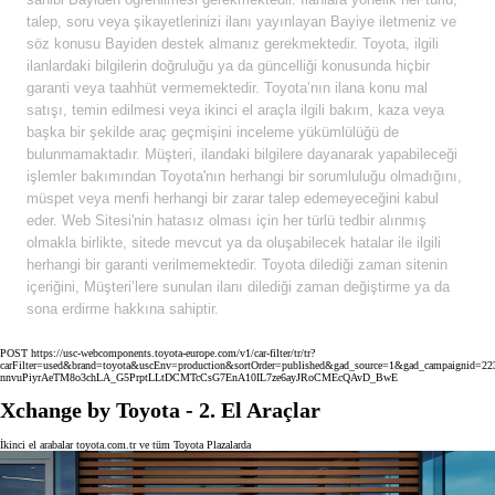
talep, soru veya şikayetlerinizi ilanı yayınlayan Bayiye iletmeniz ve
söz konusu Bayiden destek almanız gerekmektedir. Toyota, ilgili
ilanlardaki bilgilerin doğruluğu ya da güncelliği konusunda hiçbir
garanti veya taahhüt vermemektedir. Toyota’nın ilana konu mal
satışı, temin edilmesi veya ikinci el araçla ilgili bakım, kaza veya
başka bir şekilde araç geçmişini inceleme yükümlülüğü de
bulunmamaktadır. Müşteri, ilandaki bilgilere dayanarak yapabileceği
işlemler bakımından Toyota'nın herhangi bir sorumluluğu olmadığını,
müspet veya menfi herhangi bir zarar talep edemeyeceğini kabul
eder. Web Sitesi'nin hatasız olması için her türlü tedbir alınmış
olmakla birlikte, sitede mevcut ya da oluşabilecek hatalar ile ilgili
herhangi bir garanti verilmemektedir. Toyota dilediği zaman sitenin
içeriğini, Müşteri’lere sunulan ilanı dilediği zaman değiştirme ya da
sona erdirme hakkına sahiptir.
POST https://usc-webcomponents.toyota-europe.com/v1/car-filter/tr/tr?
carFilter=used&brand=toyota&uscEnv=production&sortOrder=published&gad_source=1&gad_campai
nnvuPiyrAeTM8o3chLA_G5PrptLLtDCMTcCsG7EnA10IL7ze6ayJRoCMEcQAvD_BwE
Xchange by Toyota - 2. El Araçlar
İkinci el arabalar toyota.com.tr ve tüm Toyota Plazalarda