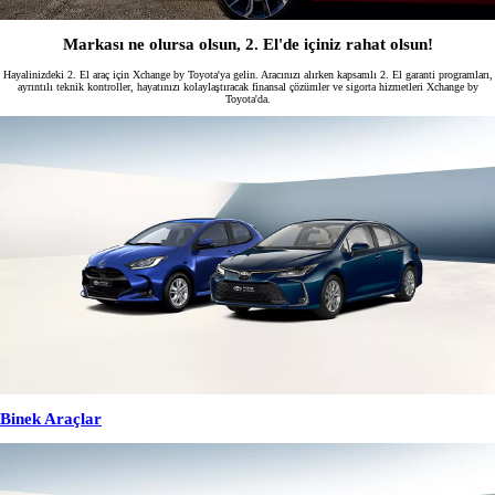
Markası ne olursa olsun, 2. El'de içiniz rahat olsun!
Hayalinizdeki 2. El araç için Xchange by Toyota'ya gelin. Aracınızı alırken kapsamlı 2. El garanti programları,
ayrıntılı teknik kontroller, hayatınızı kolaylaştıracak finansal çözümler ve sigorta hizmetleri Xchange by
Toyota'da.
Binek Araçlar