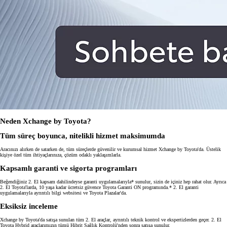
Neden Xchange by Toyota?
Tüm süreç boyunca, nitelikli hizmet maksimumda
Aracınızı alırken de satarken de, tüm süreçlerde güvenilir ve kurumsal hizmet Xchange by Toyota'da. Üstelik
kişiye özel tüm ihtiyaçlarınıza, çözüm odaklı yaklaşımlarla.
Kapsamlı garanti ve sigorta programları
Beğendiğiniz 2. El kapsam dahilindeyse garanti uygulamalarıyla* sunulur, sizin de içiniz hep rahat olur. Ayrıca
2. El Toyota'larda, 10 yaşa kadar ücretsiz güvence Toyota Garanti ON programında.* 2. El garanti
uygulamalarıyla ayrıntılı bilgi websitesi ve Toyota Plazalar'da.
Eksiksiz inceleme
Xchange by Toyota'da satışa sunulan tüm 2. El araçlar, ayrıntılı teknik kontrol ve ekspertizlerden geçer. 2. El
Toyota Hybrid araçlarımızın tümü Hibrit Sağlık Kontrolü'nden sonra satışa sunulur.