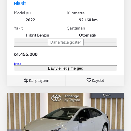
HIBRIT
Model yılı
Kilometre
2022
92.160 km
Yakıt
Şanzıman
Hibrit Benzin
Otomatik
Daha fazla göster
₺1.455.000
İncele
Bayiyle iletişime geç
Karşılaştırın
Kaydet