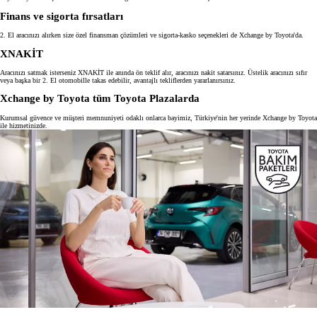
Finans ve sigorta fırsatları
2. El aracınızı alırken size özel finansman çözümleri ve sigorta-kasko seçenekleri de Xchange by Toyota'da.
XNAKİT
Aracınızı satmak isterseniz XNAKİT ile anında ön teklif alır, aracınızı nakit satarsınız. Üstelik aracınızı sıfır
veya başka bir 2. El otomobille takas edebilir, avantajlı tekliflerden yararlanırsınız.
Xchange by Toyota tüm Toyota Plazalarda
Kurumsal güvence ve müşteri memnuniyeti odaklı onlarca bayimiz, Türkiye'nin her yerinde Xchange by Toyota
ile hizmetinizde.