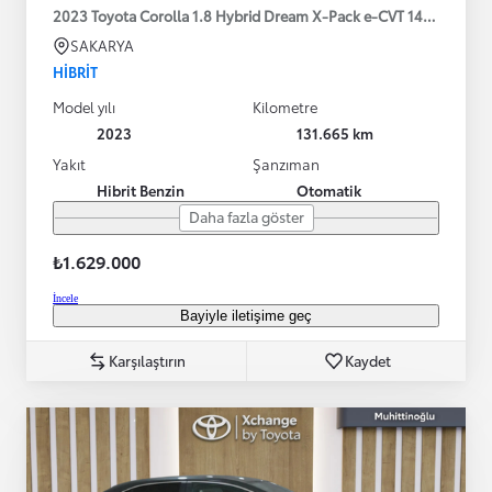
2023 Toyota Corolla 1.8 Hybrid Dream X-Pack e-CVT 140HP
SAKARYA
HIBRIT
Model yılı
Kilometre
2023
131.665 km
Yakıt
Şanzıman
Hibrit Benzin
Otomatik
Daha fazla göster
₺1.629.000
İncele
Bayiyle iletişime geç
Karşılaştırın
Kaydet