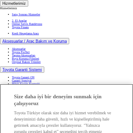
Hizmetlerimiz
Hizmetlerimiz
Satış Sonrası Hizmetler
2. El Araçlar
Online Servis Randevusu
Toyota Finans
Kredi Hesaplama Aracı
Aksesuarlar / Araç Bakım ve Koruma
Aksesuarlar
Toyota ProTect
Taşıma Aksesuarları
Boya Koruma Filmleri
Orijinal Bakım Ürünleri
Toyota Garanti Sistemi
Toyota Garanti ON
Garanti Spesiyal
Hibrit Sistem Kontrolü
Yararlı Kaynaklar
Size daha iyi bir deneyim sunmak için
Apple Car Play ve Android Auto Uygulaması Hakkında
çalışıyoruz
Geri Çağırma Kampanyası
(Opens in new window)
Kullanıcı El Kitapları
Lastik Bilgilendirme ve Tamiri
Satış Sonrası Hizmetler ve Yol Yardım Kitapçıkları
Toyota Türkiye olarak size daha iyi hizmet verebilmek ve
deneyiminizi daha güvenli, hızlı ve kişiselleştirilmiş hale
Servis & Yedek Parça
getirmek amacıyla çerezler kullanıyoruz. “Yalnızca
Online Servis Randevusu
Toyota Bakım Paketleri
zorunlu çerezleri kabul et” seçeneğini tercih etmeniz