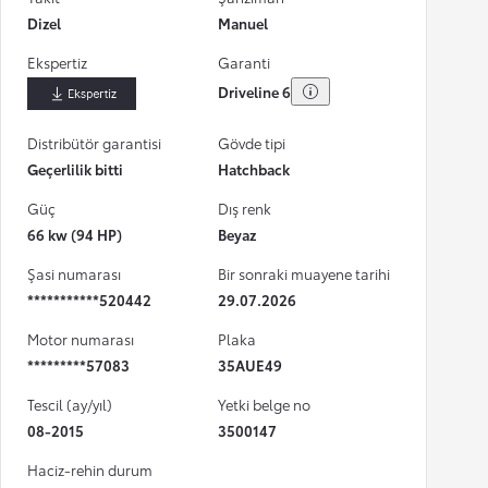
Dizel
Manuel
Ekspertiz
Garanti
Driveline 6
İndir
Distribütör garantisi
Gövde tipi
Geçerlilik bitti
Hatchback
Güç
Dış renk
66 kw (94 HP)
Beyaz
Şasi numarası
Bir sonraki muayene tarihi
***********520442
29.07.2026
Motor numarası
Plaka
*********57083
35AUE49
Tescil (ay/yıl)
Yetki belge no
08-2015
3500147
Haciz-rehin durum