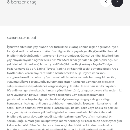
8 benzer araç
SORUMLULUK REDDI
İşbu web sitesinde yayınlanan her türlü ikinci el araç ilanına ilişkin açıklama, fiyat,
fotoğraf ve ikinci el araca ilişkin tüm bilgiler ilanı yayınlayan Bayi’ye aittir. İlandaki
bilgilerin doğruluğundan ilanı veren Bayi sorumludur. Güncel ve nihai bilgileri ilanı
yayınlayan Bayiden öğrenebilirsiniz. Web Sitesi'nde yer alan bilgiler (aksi açık bir
şekilde belirtilmedikçe) bir satış teklifi değildir ve Bayi ve/veya Toyota Türkiye
Pazarlama ve Satış A.Ş.’nin ("Toyota”) adına bir taahhüt teşkil etmemektedir. Araç
fiyatları ilanı veren Bayi tarafından belirlenmekte olup, Toyota ilana konu
araç/araçların ikinci el satış fiyatlarını belirleme konusunda herhangi bir yetkisi,
yükümlülüğü ve sorumluluğu bulunmamaktadır. İlanlarda yayınlanan araçların
satışlarına esas teşkil edecek vergi ve diğer yükümlülüklerin ilan sahibi Bayiden
öğrenilmesi gerekmektedir. İlanlara yönelik her türlü, talep, soru veya şikayetlerinizi
ilanı yayınlayan Bayiye iletmeniz ve söz konusu Bayiden destek almanız
gerekmektedir.Toyota, ilgili ilanlardaki bilgilerin doğruluğu ya da güncelliği
konusunda hiçbir garanti veya taahhüt vermemektedir. Toyota’nın ilana konu mal
satışı, temin edilmesi veya ikinci el araçla ilgili bakım, kaza veya başka bir şekilde
araç geçmişini inceleme yükümlülüğü de bulunmamaktadır. Müşteri, ilandaki
bilgilere dayanarak yapabileceği işlemler bakımından Toyota'nın herhangi bir
sorumluluğu olmadığını, müspet veya menfi herhangi bir zarar talep edemeyeceğini
kabul eder. Web Sitesi'nin hatasız olması için her türlü tedbir alınmış olmakla
birlikte, sitede mevcut ya da oluşabilecek hatalar ile ilgili herhangi bir garanti