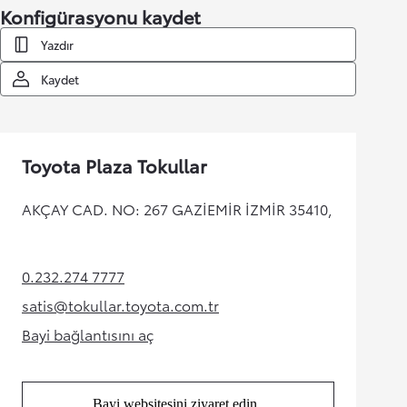
Konfigürasyonu kaydet
Yazdır
Kaydet
Toyota Plaza Tokullar
AKÇAY CAD. NO: 267 GAZİEMİR İZMİR 35410,
0.232.274 7777
(Opens in new tab)
satis@tokullar.toyota.com.tr
(Opens in new tab)
Bayi bağlantısını aç
(Opens in new tab)
Bayi websitesini ziyaret edin