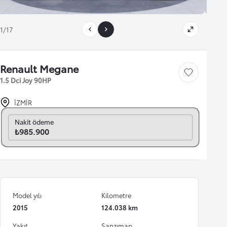
1/17
Renault Megane
Save car
1.5 Dci Joy 90HP
İZMİR
Aylık seç
Nakit ödeme
₺985.900
Model yılı
Kilometre
2015
124.038 km
Yakıt
Şanzıman