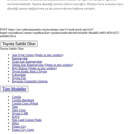
verilmemektedir. Toyota dilediği zaman sitenin içeriğini, Müşteri’lere sunulan ilanı
dilediği zaman değiştirme ya da sona erdirme hakkına sahiptir.
POST https://usc-webcomponents.toyota-europe.com/v1/used-stock-cars/tr/tr?
brand=toyota&uscContext=used&uscEnv=production&vehicleForSaleId=ffaca8d5-d403-4f20-b237-
ea30a612fc1a
Toyota Sahibi Olun
Toyota Sahibi Olun
Araç Fiyat Listesi
(Opens in new window)
Kampanyalar
Ticari Araç Kampanyaları
Online Araç Rezervasyonu
(Opens in new window)
Bayi Bulucu
(Opens in new window)
Toyota Kirala: Rent a Toyota
E-Broşürler
Toyota Filo
Bayinizle Görüntülü Görüşün
Tüm Modeller
Corolla
Corolla Hatchback
Corolla Cross Hybrid
Yaris
Yaris Cross
Toyota C-HR
RAV4
Yeni Land Cruiser Prado
Hilux
Proace City
Proace City Cargo