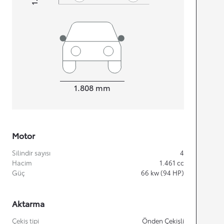
Width
1.808
mm
Motor
Silindir sayısı
4
Hacim
1.461
cc
Güç
66
kw (94 HP)
Aktarma
Çekiş tipi
Önden Çekişli