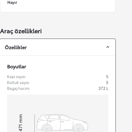
Hayır
Araç özellikleri
Özellikler
Boyutlar
Kapı sayısı
5
Koltuk sayısı
5
Bagaj hacmi
372
L
mm
1.471
Height