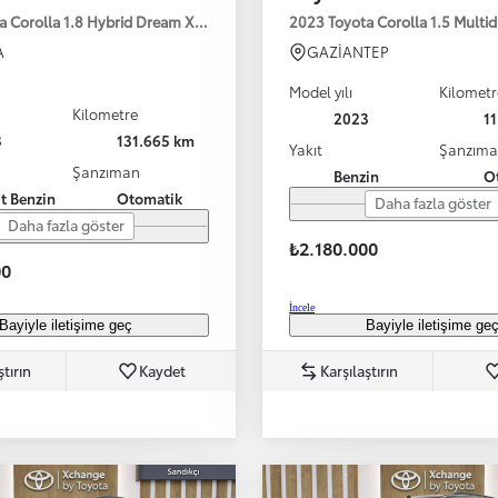
a Corolla 1.8 Hybrid Dream X-Pack e-CVT 140HP
2023 Toyota Corolla 1.5 Multi
A
GAZİANTEP
Model yılı
Kilometr
Kilometre
2023
1
3
131.665 km
Yakıt
Şanzım
Şanzıman
Benzin
O
it Benzin
Otomatik
Daha fazla göster
Daha fazla göster
₺2.180.000
00
İncele
Bayiyle iletişime geç
Bayiyle iletişime ge
ştırın
Kaydet
Karşılaştırın