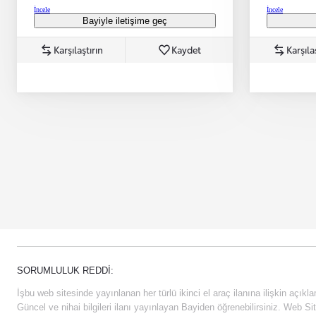
İncele
İncele
Bayiyle iletişime geç
Karşılaştırın
Kaydet
Karşıla
SORUMLULUK REDDI:
İşbu web sitesinde yayınlanan her türlü ikinci el araç ilanına ilişkin açıklam
Güncel ve nihai bilgileri ilanı yayınlayan Bayiden öğrenebilirsiniz. Web Sit