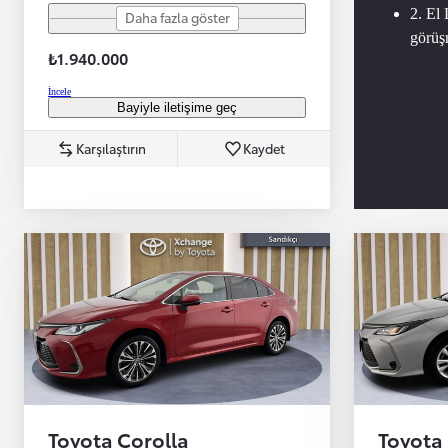
2. El 
Daha fazla göster
görü
₺1.940.000
İncele
Bayiyle iletişime geç
Başlangıç fiyatı
Karşılaştırın
Kaydet
Yeni Hilux Yakında
Haberdar olun
Toyota Corolla
Toyota