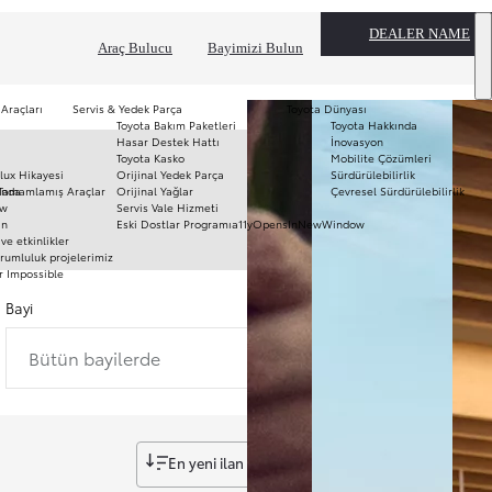
DEALER NAME
Araç Bulucu
Bayimizi Bulun
 Araçları
Servis & Yedek Parça
Toyota Dünyası
Toyota Bakım Paketleri
Toyota Hakkında
T
Hasar Destek Hattı
İnovasyon
mo
Toyota Kasko
Mobilite Çözümleri
Ha
lux Hikayesi
Orijinal Yedek Parça
Sürdürülebilirlik
To
ında
Tamamlamış Araçlar
Orijinal Yağlar
Çevresel Sürdürülebilirlik
Pr
ow
Servis Vale Hizmeti
S
ın
Eski Dostlar Programı
a11yOpensInNewWindow
Hi
ve etkinlikler
Ar
rumluluk projelerimiz
r Impossible
Fi
li
Bayi
Bütün bayilerde
En yeni ilan