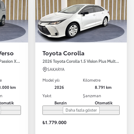
Verso
Toyota Corolla
 Passion X-Pack 130HP
2026 Toyota Corolla 1.5 Vision Plus Multidrive S 
SAKARYA
e
Model yılı
Kilometre
3.000 km
2026
8.791 km
an
Yakıt
Şanzıman
tomatik
Benzin
Otomatik
Daha fazla göster
₺1.779.000