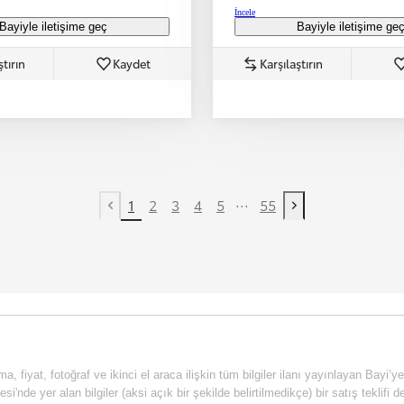
İncele
Bayiyle iletişime geç
Bayiyle iletişime ge
ştırın
Kaydet
Karşılaştırın
...
1
2
3
4
5
55
Previous page
Next page
a, fiyat, fotoğraf ve ikinci el araca ilişkin tüm bilgiler ilanı yayınlayan Bayi’y
esi'nde yer alan bilgiler (aksi açık bir şekilde belirtilmedikçe) bir satış tekli