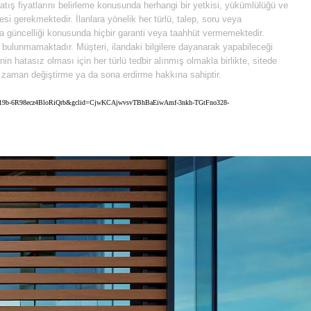
 satış fiyatlarını belirleme konusunda herhangi bir yetkisi, yükümlülüğü ve
i gerekmektedir. İlanlara yönelik her türlü, talep, soru veya
 da güncelliği konusunda hiçbir garanti veya taahhüt vermemektedir.
e bulunmamaktadır. Müşteri, ilandaki bilgilere dayanarak yapabileceği
 hatasız olması için her türlü tedbir alınmış olmakla birlikte, sitede
diği zaman değiştirme ya da sona erdirme hakkına sahiptir.
7ySytj19b-6R98ecz4BloRiQrb&gclid=CjwKCAjwvsvTBhBaEiwAmf-3nkh-TGtFno328-