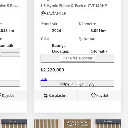
drive S Passion X-Pack 125HP
1.8 Hybrid Flame X-Pack e-CVT 140HP
GAZİANTEP
e
Model yılı
Kilometre
1.845 km
2024
6.001 km
an
Yakıt
Şanzıman
tomatik
Basınçlı
Doğalgaz
Otomatik
Bayinizle görüntülü görüşün
Toyota kirala: Rent a Toyota
Daha fazla göster
₺2.220.000
İncele
ç
Bayiyle iletişime geç
Kaydet
Karşılaştırın
Kaydet
TAKATA