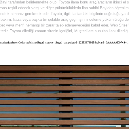
n Bayi tarafından belirlenmekte olup, Toyota ilana konu araç/araçların ikinci el
as teşkil edecek vergi ve diğer yükümlülüklerin ilan sahibi Bayiden öğrenilmes
stek almanız gerekmektedir. Toyota, ilgili ilanlardaki bilgilerin doğruluğu ya
gili bakım, kaza veya başka bir şekilde araç geçmişini inceleme yükümlülüğü d
t veya menfi herhangi bir zarar talep edemeyeceğini kabul eder. Web Sitesi'nin
ktedir. Toyota dilediği zaman sitenin içeriğini, Müşteri’lere sunulan ilanı dile
a&uscEnv=production&sortOrder=published&gad_source=1&gad_campaignid=22353676925&gbraid=0AAAAAD9