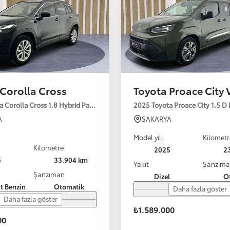
Corolla Cross
Toyota Proace City 
a Corolla Cross 1.8 Hybrid Passion e-CVT 140HP
2025 Toyota Proace City 1.5 D
A
SAKARYA
Model yılı
Kilometr
Kilometre
2025
2
5
33.904 km
Yakıt
Şanzım
Şanzıman
Dizel
O
it Benzin
Otomatik
Daha fazla göster
Daha fazla göster
₺1.589.000
00