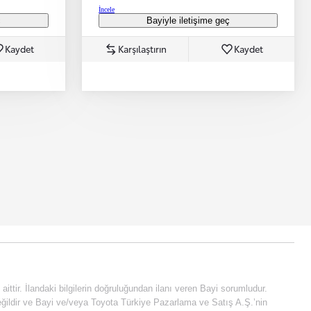
İncele
ç
Bayiyle iletişime geç
Kaydet
Karşılaştırın
Kaydet
e aittir. İlandaki bilgilerin doğruluğundan ilanı veren Bayi sorumludur.
fi değildir ve Bayi ve/veya Toyota Türkiye Pazarlama ve Satış A.Ş.’nin