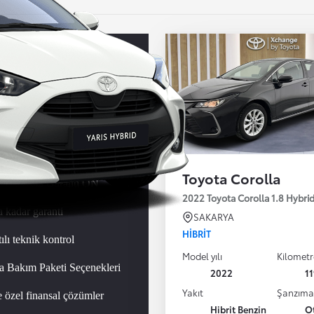
ota
encesi
Toyota Corolla
siz Toyota Garanti ON
2022 Toyota Corolla 1.8 Hybr
a kadar garanti
SAKARYA
HIBRIT
ılı teknik kontrol
Model yılı
Kilometr
a Bakım Paketi Seçenekleri
2022
1
Yakıt
Şanzım
e özel finansal çözümler
Hibrit Benzin
O