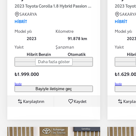
2023 Toyota Corolla 1.8 Hybrid Passion X-Pack E-CVT 140HP
2023 Toyot
SAKARYA
SAKARY
HIBRIT
HIBRIT
Model yılı
Kilometre
Model yılı
2023
91.878 km
202
Yakıt
Şanzıman
Yakıt
Hibrit Benzin
Otomatik
Hibr
Daha fazla göster
₺1.999.000
₺1.629.0
İncele
İncele
Bayiyle iletişime geç
Karşılaştırın
Kaydet
Karşıla