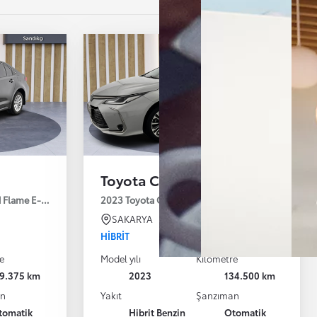
Toyota Corolla
id Flame E-CVT 122HP
2023 Toyota Corolla 1.8 Hybrid Passion X-Pack E
SAKARYA
HIBRIT
e
Model yılı
Kilometre
19.375 km
2023
134.500 km
an
Yakıt
Şanzıman
tomatik
Hibrit Benzin
Otomatik