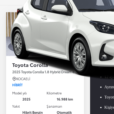
Toy
Güv
Toyota Corolla
Ücret
2025 Toyota Corolla 1.8 Hybrid Dream e-CVT 140HP
12 ay
KOCAELİ
HIBRIT
Ayrınt
Model yılı
Kilometre
Toyot
2025
16.988 km
Yakıt
Şanzıman
Kişiy
Hibrit Benzin
Otomatik