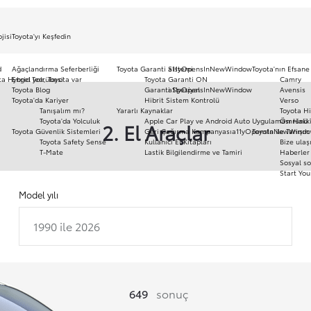
jisi
Toyota'yı Keşfedin
d
Ağaçlandırma Seferberliği
Toyota Garanti Sistemi
a11yOpensInNewWindow
Toyota'nın Efsane
ota Hybrid Tecrübesi
Engel yok, Toyota var
Toyota Garanti ON
Camry
Toyota Blog
Garanti Spesiyal
a11yOpensInNewWindow
Avensis
Toyota'da Kariyer
Hibrit Sistem Kontrolü
Verso
Tanışalım mı?
Yararlı Kaynaklar
Toyota Hi
Toyota'da Yolculuk
Apple Car Play ve Android Auto Uygulaması Hakk
Ömrünü 
2. El Araçlar
Toyota Güvenlik Sistemleri
Geri Çağırma Kampanyası
a11yOpensInNewWind
Toyota ile Tanışın
Toyota Safety Sense
Kullanıcı El Kitapları
Bize ulaş
T-Mate
Lastik Bilgilendirme ve Tamiri
Haberler 
Sosyal so
Start You
Model yılı
1990 ile 2026
649
sonuç