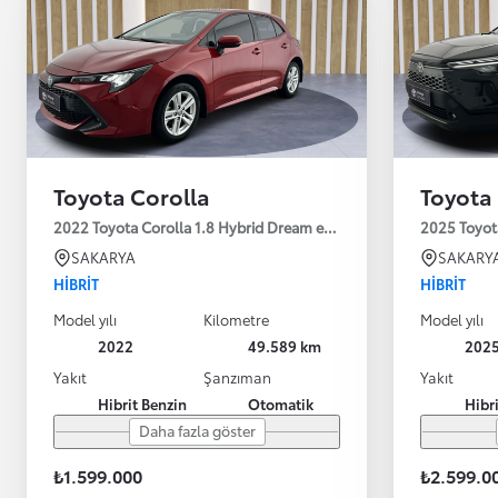
Toyota Corolla
Toyota 
2022 Toyota Corolla 1.8 Hybrid Dream e-CVT 122HP
2025 Toyot
SAKARYA
SAKARY
HIBRIT
HIBRIT
Model yılı
Kilometre
Model yılı
2022
49.589 km
202
Yakıt
Şanzıman
Yakıt
Hibrit Benzin
Otomatik
Hibr
Daha fazla göster
₺1.599.000
₺2.599.0