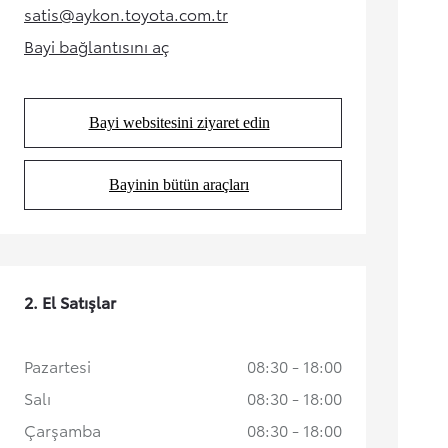
satis@aykon.toyota.com.tr
(Opens in new tab)
Bayi bağlantısını aç
(Opens in new tab)
Bayi websitesini ziyaret edin
(Opens in new tab)
Bayinin bütün araçları
(Opens in new tab)
Yeni RAV4
HYBRID
İlk siz haberdar olun
2. El Satışlar
Pazartesi
08:30 - 18:00
Salı
08:30 - 18:00
Çarşamba
08:30 - 18:00