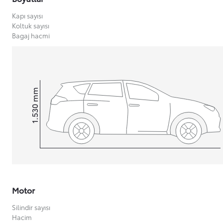
Kapı sayısı
Koltuk sayısı
Bagaj hacmi
Yeni Hilux Yakında
Haberdar olun
mm
1.530
Height
Motor
Silindir sayısı
Hacim