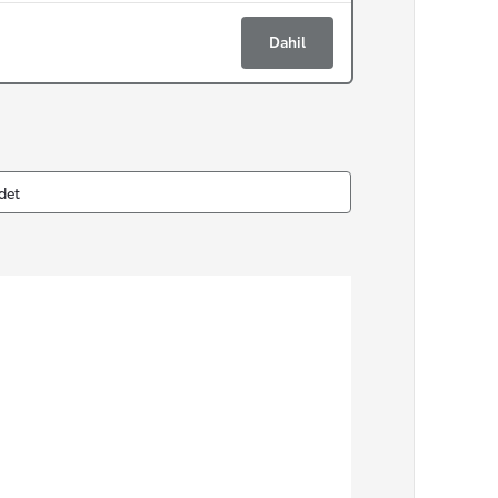
Dahil
det