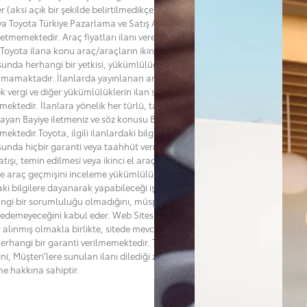
er (aksi açık bir şekilde belirtilmedikçe) bir satış teklifi değildir ve Bayi
ya Toyota Türkiye Pazarlama ve Satış A.Ş.’nin ("Toyota”) adına bir taahhüt
l etmemektedir. Araç fiyatları ilanı veren Bayi tarafından belirlenmekte
Toyota ilana konu araç/araçların ikinci el satış fiyatlarını belirleme
unda herhangi bir yetkisi, yükümlülüğü ve sorumluluğu
mamaktadır. İlanlarda yayınlanan araçların satışlarına esas teşkil
k vergi ve diğer yükümlülüklerin ilan sahibi Bayiden öğrenilmesi
ektedir. İlanlara yönelik her türlü, talep, soru veya şikayetlerinizi ilanı
layan Bayiye iletmeniz ve söz konusu Bayiden destek almanız
mektedir.Toyota, ilgili ilanlardaki bilgilerin doğruluğu ya da güncelliği
unda hiçbir garanti veya taahhüt vermemektedir. Toyota’nın ilana konu
tışı, temin edilmesi veya ikinci el araçla ilgili bakım, kaza veya başka bir
de araç geçmişini inceleme yükümlülüğü de bulunmamaktadır. Müşteri,
aki bilgilere dayanarak yapabileceği işlemler bakımından Toyota'nın
ngi bir sorumluluğu olmadığını, müspet veya menfi herhangi bir zarar
 edemeyeceğini kabul eder. Web Sitesi'nin hatasız olması için her türlü
r alınmış olmakla birlikte, sitede mevcut ya da oluşabilecek hatalar ile
i herhangi bir garanti verilmemektedir. Toyota dilediği zaman sitenin
ğini, Müşteri’lere sunulan ilanı dilediği zaman değiştirme ya da sona
me hakkına sahiptir.