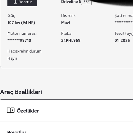
Geçerlilik 
Driveline 6
İndir
Güç
Dış renk
Şasi numa
107 kw (94 HP)
Mavi
*********
Motor numarası
Plaka
Tescil (ay/
*******99710
34PHL969
01-2025
Haciz-rehin durum
Hayır
Başlangıç fiyatı
Araç özellikleri
Özellikler
Boyutlar