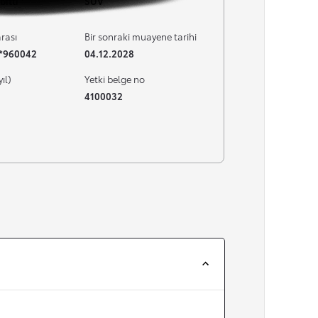
bitti
SUV
rası
Bir sonraki muayene tarihi
**960042
04.12.2028
yıl)
Yetki belge no
4100032