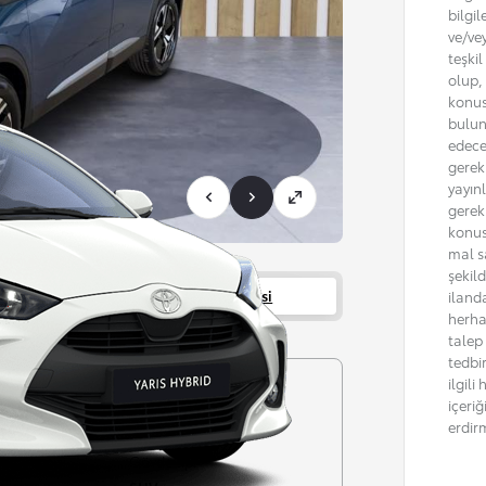
bilgil
ve/ve
teşki
olup, 
konus
bulun
edece
gerekm
yayın
gerek
konus
mal sa
şekil
Servisler
Bayi bilgisi
iland
herha
talep
tedbi
ilgil
Şanzıman
içeri
Otomatik
erdir
r garantisi
Gövde tipi