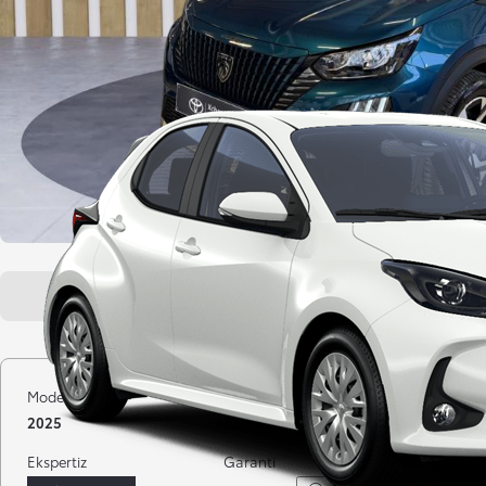
Genel bakış
Araç özellikleri
Model yılı
Kilometre
Yakıt
2025
6.299 km
Benzin
Ekspertiz
Garanti
Distribütö