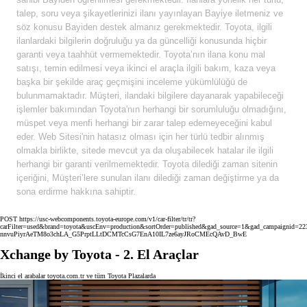
talep, soru veya şikayetlerinizi ilanı yayınlayan Bayiye iletmeniz ve
söz konusu Bayiden destek almanız gerekmektedir. Toyota, ilgili
ilanlardaki bilgilerin doğruluğu ya da güncelliği konusunda hiçbir
garanti veya taahhüt vermemektedir. Toyota’nın ilana konu mal
satışı, temin edilmesi veya ikinci el araçla ilgili bakım, kaza veya
başka bir şekilde araç geçmişini inceleme yükümlülüğü de
bulunmamaktadır. Müşteri, ilandaki bilgilere dayanarak yapabileceği
işlemler bakımından Toyota'nın herhangi bir sorumluluğu olmadığını,
müspet veya menfi herhangi bir zarar talep edemeyeceğini kabul
eder. Web Sitesi'nin hatasız olması için her türlü tedbir alınmış
olmakla birlikte, sitede mevcut ya da oluşabilecek hatalar ile ilgili
herhangi bir garanti verilmemektedir. Toyota dilediği zaman sitenin
içeriğini, Müşteri’lere sunulan ilanı dilediği zaman değiştirme ya da
sona erdirme hakkına sahiptir.
POST https://usc-webcomponents.toyota-europe.com/v1/car-filter/tr/tr?
carFilter=used&brand=toyota&uscEnv=production&sortOrder=published&gad_source=1&gad_campai
nnvuPiyrAeTM8o3chLA_G5PrptLLtDCMTcCsG7EnA10IL7ze6ayJRoCMEcQAvD_BwE
Xchange by Toyota - 2. El Araçlar
İkinci el arabalar toyota.com.tr ve tüm Toyota Plazalarda