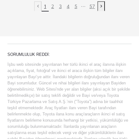
...
1
2
3
4
5
57
Previous page
Next page
SORUMLULUK REDDI:
İşbu web sitesinde yayınlanan her türlü ikinci el araç ilanına ilişkin
açıklama, fiyat, fotoğraf ve ikinci el araca ilişkin tüm bilgiler ilanı
yayınlayan Bayi’ye aittir. İlandaki bilgilerin doğruluğundan ilanı veren
Bayi sorumludur. Güncel ve nihai bilgileri ilanı yayınlayan Bayiden
öğrenebilirsiniz. Web Sitesi'nde yer alan bilgiler (aksi açık bir şekilde
belirtilmedikçe) bir satış teklifi değildir ve Bayi ve/veya Toyota
Türkiye Pazarlama ve Satış A.Ş.’nin ("Toyota”) adına bir taahhüt
teşkil etmemektedir. Araç fiyatları ilanı veren Bayi tarafından
belirlenmekte olup, Toyota ilana konu araç/araçların ikinci el satış
fiyatlarını belirleme konusunda herhangi bir yetkisi, yükümlülüğü ve
sorumluluğu bulunmamaktadır. İlanlarda yayınlanan araçların
satışlarına esas teşkil edecek vergi ve diğer yükümlülüklerin ilan
sahibi Bayiden öğrenilmesi gerekmektedir. İlanlara yönelik her türlü,