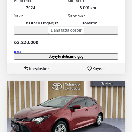
Model yılı
Kilometre
2024
6.001 km
Yakıt
Şanzıman
Basınçlı Doğalgaz
Otomatik
Daha fazla göster
₺2.220.000
İncele
Bayiyle iletişime geç
Karşılaştırın
Kaydet