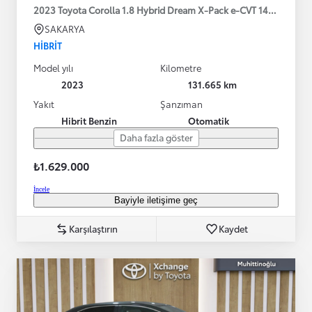
2023 Toyota Corolla 1.8 Hybrid Dream X-Pack e-CVT 140HP
SAKARYA
HIBRIT
Model yılı
Kilometre
2023
131.665 km
Yakıt
Şanzıman
Hibrit Benzin
Otomatik
Daha fazla göster
₺1.629.000
İncele
Bayiyle iletişime geç
Karşılaştırın
Kaydet