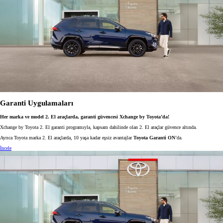
Garanti Uygulamaları
Her marka ve model 2. El araçlarda, garanti güvencesi Xchange by Toyota’da!
Xchange by Toyota 2. El garanti programıyla, kapsam dahilinde olan 2. El araçlar güvence altında.
Ayrıca Toyota marka 2. El araçlarda, 10 yaşa kadar eşsiz avantajlar
Toyota Garanti ON
’da.
İncele