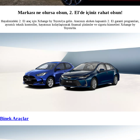
Markası ne olursa olsun, 2. El'de içiniz rahat olsun!
Hayalinizdeki 2. El araç için Xchange by Toyota'ya gelin. Aracınızı alırken kapsamlı 2. El garanti programları,
ayrıntılı teknik kontroller, hayatınızı kolaylaştıracak finansal çözümler ve sigorta hizmetleri Xchange by
Toyota'da.
Binek Araçlar