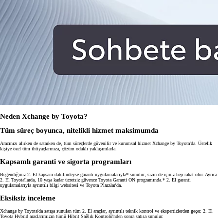
Neden Xchange by Toyota?
Tüm süreç boyunca, nitelikli hizmet maksimumda
Aracınızı alırken de satarken de, tüm süreçlerde güvenilir ve kurumsal hizmet Xchange by Toyota'da. Üstelik
kişiye özel tüm ihtiyaçlarınıza, çözüm odaklı yaklaşımlarla.
Kapsamlı garanti ve sigorta programları
Beğendiğiniz 2. El kapsam dahilindeyse garanti uygulamalarıyla* sunulur, sizin de içiniz hep rahat olur. Ayrıca
2. El Toyota'larda, 10 yaşa kadar ücretsiz güvence Toyota Garanti ON programında.* 2. El garanti
uygulamalarıyla ayrıntılı bilgi websitesi ve Toyota Plazalar'da.
Eksiksiz inceleme
Xchange by Toyota'da satışa sunulan tüm 2. El araçlar, ayrıntılı teknik kontrol ve ekspertizlerden geçer. 2. El
Toyota Hybrid araçlarımızın tümü Hibrit Sağlık Kontrolü'nden sonra satışa sunulur.