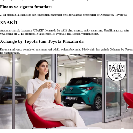
Finans ve sigorta fırsatları
2. El aracınızı alırken size özel finansman çözümleri ve sigorta-kasko seçenekleri de Xchange by Toyota'da.
XNAKİT
Aracınızı satmak isterseniz XNAKİT ile anında ön teklif alır, aracınızı nakit satarsınız. Üstelik aracınızı sıfır
veya başka bir 2. El otomobille takas edebilir, avantajlı tekliflerden yararlanırsınız.
Xchange by Toyota tüm Toyota Plazalarda
Kurumsal güvence ve müşteri memnuniyeti odaklı onlarca bayimiz, Türkiye'nin her yerinde Xchange by Toyota
ile hizmetinizde.