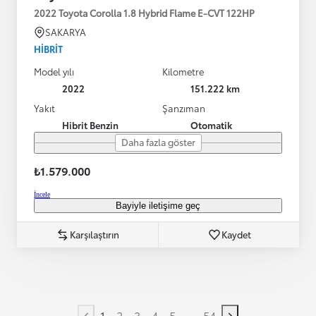
2022 Toyota Corolla 1.8 Hybrid Flame E-CVT 122HP
SAKARYA
HIBRIT
Model yılı
Kilometre
2022
151.222 km
Yakıt
Şanzıman
Hibrit Benzin
Otomatik
Daha fazla göster
₺1.579.000
İncele
Bayiyle iletişime geç
Karşılaştırın
Kaydet
...
1
2
3
4
5
54