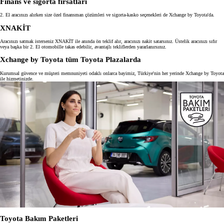
Finans ve sigorta fırsatları
2. El aracınızı alırken size özel finansman çözümleri ve sigorta-kasko seçenekleri de Xchange by Toyota'da.
XNAKİT
Aracınızı satmak isterseniz XNAKİT ile anında ön teklif alır, aracınızı nakit satarsınız. Üstelik aracınızı sıfır
veya başka bir 2. El otomobille takas edebilir, avantajlı tekliflerden yararlanırsınız.
Xchange by Toyota tüm Toyota Plazalarda
Kurumsal güvence ve müşteri memnuniyeti odaklı onlarca bayimiz, Türkiye'nin her yerinde Xchange by Toyota
ile hizmetinizde.
Toyota Bakım Paketleri