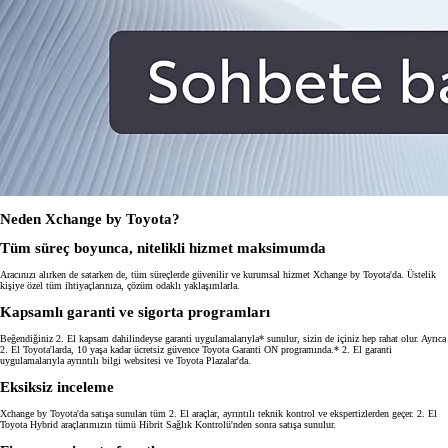
Neden Xchange by Toyota?
Tüm süreç boyunca, nitelikli hizmet maksimumda
Aracınızı alırken de satarken de, tüm süreçlerde güvenilir ve kurumsal hizmet Xchange by Toyota'da. Üstelik
kişiye özel tüm ihtiyaçlarınıza, çözüm odaklı yaklaşımlarla.
Kapsamlı garanti ve sigorta programları
Beğendiğiniz 2. El kapsam dahilindeyse garanti uygulamalarıyla* sunulur, sizin de içiniz hep rahat olur. Ayrıca
2. El Toyota'larda, 10 yaşa kadar ücretsiz güvence Toyota Garanti ON programında.* 2. El garanti
uygulamalarıyla ayrıntılı bilgi websitesi ve Toyota Plazalar'da.
Eksiksiz inceleme
Xchange by Toyota'da satışa sunulan tüm 2. El araçlar, ayrıntılı teknik kontrol ve ekspertizlerden geçer. 2. El
Toyota Hybrid araçlarımızın tümü Hibrit Sağlık Kontrolü'nden sonra satışa sunulur.