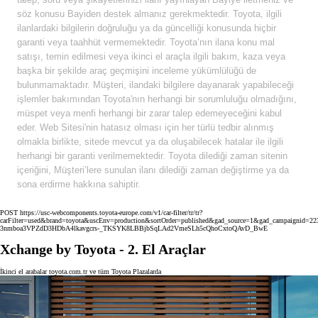
söz konusu Bayiden destek almanız gerekmektedir. Toyota, ilgili
ilanlardaki bilgilerin doğruluğu ya da güncelliği konusunda hiçbir
garanti veya taahhüt vermemektedir. Toyota’nın ilana konu mal
satışı, temin edilmesi veya ikinci el araçla ilgili bakım, kaza veya
başka bir şekilde araç geçmişini inceleme yükümlülüğü de
bulunmamaktadır. Müşteri, ilandaki bilgilere dayanarak yapabileceği
işlemler bakımından Toyota'nın herhangi bir sorumluluğu olmadığını,
müspet veya menfi herhangi bir zarar talep edemeyeceğini kabul
eder. Web Sitesi'nin hatasız olması için her türlü tedbir alınmış
olmakla birlikte, sitede mevcut ya da oluşabilecek hatalar ile ilgili
herhangi bir garanti verilmemektedir. Toyota dilediği zaman sitenin
içeriğini, Müşteri’lere sunulan ilanı dilediği zaman değiştirme ya da
sona erdirme hakkına sahiptir.
POST https://usc-webcomponents.toyota-europe.com/v1/car-filter/tr/tr?
carFilter=used&brand=toyota&uscEnv=production&sortOrder=published&gad_source=1&gad_campaigni
3nmboa3VPZdD3HDbA4lkavgcrs-_TKSYK8LBBjbSqLAd2VmeSLh5cQhoCxtoQAvD_BwE
Xchange by Toyota - 2. El Araçlar
İkinci el arabalar toyota.com.tr ve tüm Toyota Plazalarda