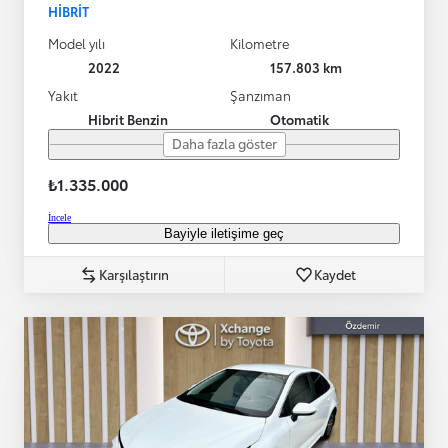
HIBRIT
Model yılı
Kilometre
2022
157.803 km
Yakıt
Şanzıman
Hibrit Benzin
Otomatik
Daha fazla göster
₺1.335.000
İncele
Bayiyle iletişime geç
Karşılaştırın
Kaydet