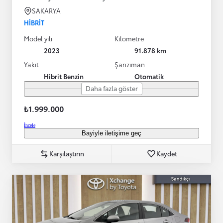
SAKARYA
HIBRIT
Model yılı
Kilometre
2023
91.878 km
Yakıt
Şanzıman
Hibrit Benzin
Otomatik
Daha fazla göster
₺1.999.000
İncele
Bayiyle iletişime geç
Karşılaştırın
Kaydet