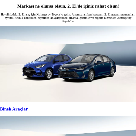
Markası ne olursa olsun, 2. El'de içiniz rahat olsun!
Hayalinizdeki 2. El araç için Xchange by Toyota'ya gelin. Aracınızı alırken kapsamlı 2. El garanti programları,
ayrıntılı teknik kontroller, hayatınızı kolaylaştıracak finansal çözümler ve sigorta hizmetleri Xchange by
Toyota'da.
Binek Araçlar