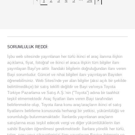
Previous page
Next page
SORUMLULUK REDDI:
İşbu web sitesinde yayınlanan her türlü ikinci el araç ilanına ilişkin
açıklama, fiyat, fotoğraf ve ikinci el araca ilişkin tüm bilgiler ilanı
yayınlayan Bayi’ye aittir. İlandaki bilgilerin doğruluğundan ilanı veren
Bayi sorumludur. Güncel ve nihai bilgileri ilanı yayınlayan Bayiden
öğrenebilirsiniz. Web Sitesi'nde yer alan bilgiler (aksi açık bir şekilde
belirtilmedikçe) bir satış teklifi değildir ve Bayi ve/veya Toyota
Türkiye Pazarlama ve Satış A.Ş.’nin ("Toyota”) adına bir taahhüt
teşkil etmemektedir. Araç fiyatları ilanı veren Bayi tarafından
belirlenmekte olup, Toyota ilana konu araç/araçların ikinci el satış
fiyatlarını belirleme konusunda herhangi bir yetkisi, yükümlülüğü ve
sorumluluğu bulunmamaktadır. İlanlarda yayınlanan araçların
satışlarına esas teşkil edecek vergi ve diğer yükümlülüklerin ilan
sahibi Bayiden öğrenilmesi gerekmektedir. İlanlara yönelik her türlü,
talep, soru veya şikayetlerinizi ilanı yayınlayan Bayiye iletmeniz ve