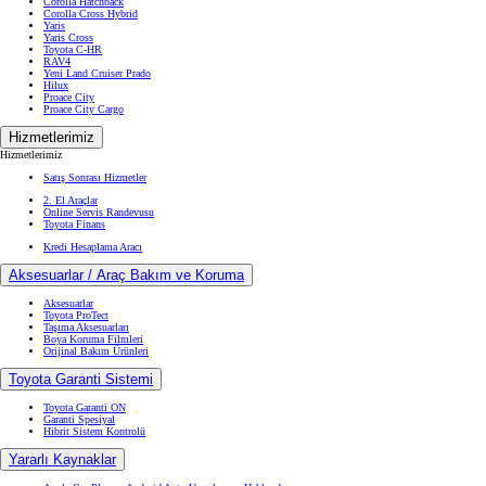
Corolla Hatchback
Corolla Cross Hybrid
Yaris
Yaris Cross
Toyota C-HR
RAV4
Yeni Land Cruiser Prado
Hilux
Proace City
Proace City Cargo
Hizmetlerimiz
Hizmetlerimiz
Satış Sonrası Hizmetler
2. El Araçlar
Online Servis Randevusu
Toyota Finans
Kredi Hesaplama Aracı
Aksesuarlar / Araç Bakım ve Koruma
Aksesuarlar
Toyota ProTect
Taşıma Aksesuarları
Boya Koruma Filmleri
Orijinal Bakım Ürünleri
Toyota Garanti Sistemi
Toyota Garanti ON
Garanti Spesiyal
Hibrit Sistem Kontrolü
Yararlı Kaynaklar