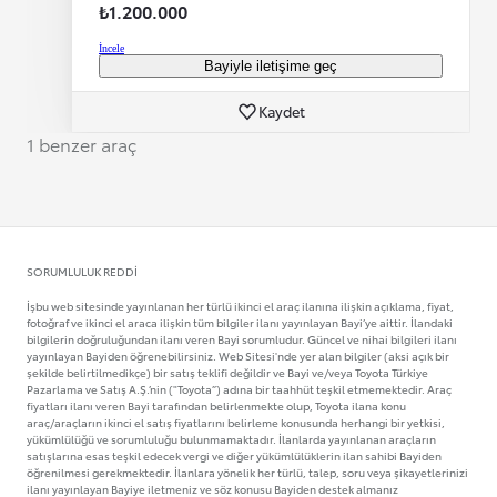
₺1.200.000
İncele
Bayiyle iletişime geç
Kaydet
1 benzer araç
SORUMLULUK REDDI
İşbu web sitesinde yayınlanan her türlü ikinci el araç ilanına ilişkin açıklama, fiyat,
fotoğraf ve ikinci el araca ilişkin tüm bilgiler ilanı yayınlayan Bayi’ye aittir. İlandaki
bilgilerin doğruluğundan ilanı veren Bayi sorumludur. Güncel ve nihai bilgileri ilanı
yayınlayan Bayiden öğrenebilirsiniz. Web Sitesi'nde yer alan bilgiler (aksi açık bir
şekilde belirtilmedikçe) bir satış teklifi değildir ve Bayi ve/veya Toyota Türkiye
Pazarlama ve Satış A.Ş.’nin ("Toyota”) adına bir taahhüt teşkil etmemektedir. Araç
fiyatları ilanı veren Bayi tarafından belirlenmekte olup, Toyota ilana konu
araç/araçların ikinci el satış fiyatlarını belirleme konusunda herhangi bir yetkisi,
yükümlülüğü ve sorumluluğu bulunmamaktadır. İlanlarda yayınlanan araçların
satışlarına esas teşkil edecek vergi ve diğer yükümlülüklerin ilan sahibi Bayiden
öğrenilmesi gerekmektedir. İlanlara yönelik her türlü, talep, soru veya şikayetlerinizi
ilanı yayınlayan Bayiye iletmeniz ve söz konusu Bayiden destek almanız