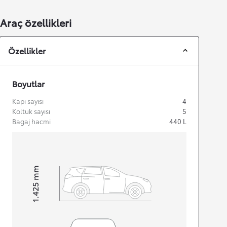
Araç özellikleri
Özellikler
Boyutlar
Kapı sayısı
4
Koltuk sayısı
5
Bagaj hacmi
440
L
mm
1.425
Height