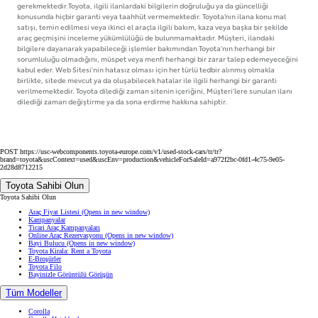
gerekmektedir.Toyota, ilgili ilanlardaki bilgilerin doğruluğu ya da güncelliği
konusunda hiçbir garanti veya taahhüt vermemektedir. Toyota’nın ilana konu mal
satışı, temin edilmesi veya ikinci el araçla ilgili bakım, kaza veya başka bir şekilde
araç geçmişini inceleme yükümlülüğü de bulunmamaktadır. Müşteri, ilandaki
bilgilere dayanarak yapabileceği işlemler bakımından Toyota'nın herhangi bir
sorumluluğu olmadığını, müspet veya menfi herhangi bir zarar talep edemeyeceğini
kabul eder. Web Sitesi'nin hatasız olması için her türlü tedbir alınmış olmakla
birlikte, sitede mevcut ya da oluşabilecek hatalar ile ilgili herhangi bir garanti
verilmemektedir. Toyota dilediği zaman sitenin içeriğini, Müşteri’lere sunulan ilanı
dilediği zaman değiştirme ya da sona erdirme hakkına sahiptir.
POST https://usc-webcomponents.toyota-europe.com/v1/used-stock-cars/tr/tr?
brand=toyota&uscContext=used&uscEnv=production&vehicleForSaleId=a972f2bc-0fd1-4c75-9e05-
2d28d8712215
Toyota Sahibi Olun
Toyota Sahibi Olun
Araç Fiyat Listesi
(Opens in new window)
Kampanyalar
Ticari Araç Kampanyaları
Online Araç Rezervasyonu
(Opens in new window)
Bayi Bulucu
(Opens in new window)
Toyota Kirala: Rent a Toyota
E-Broşürler
Toyota Filo
Bayinizle Görüntülü Görüşün
Tüm Modeller
Corolla