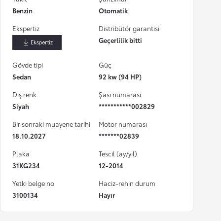
Benzin
Otomatik
Ekspertiz
Distribütör garantisi
Geçerlilik bitti
İndir
Gövde tipi
Güç
Sedan
92 kw (94 HP)
Dış renk
Şasi numarası
Siyah
***********002829
Bir sonraki muayene tarihi
Motor numarası
18.10.2027
*******02839
Plaka
Tescil (ay/yıl)
31KG234
12-2014
Yetki belge no
Haciz-rehin durum
3100134
Hayır