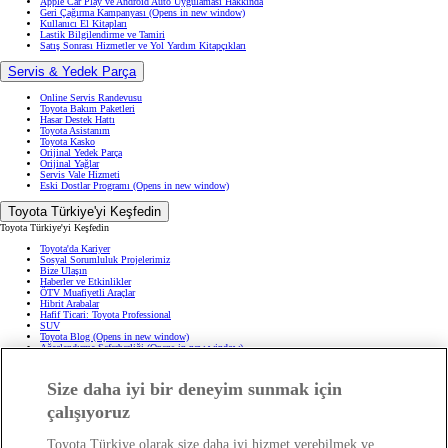
Apple Car Play ve Android Auto Uygulaması Hakkında
Geri Çağırma Kampanyası
(Opens in new window)
Kullanıcı El Kitapları
Lastik Bilgilendirme ve Tamiri
Satış Sonrası Hizmetler ve Yol Yardım Kitapçıkları
Servis & Yedek Parça
Online Servis Randevusu
Toyota Bakım Paketleri
Hasar Destek Hattı
Toyota Asistanım
Toyota Kasko
Orijinal Yedek Parça
Orijinal Yağlar
Servis Vale Hizmeti
Eski Dostlar Programı
(Opens in new window)
Toyota Türkiye'yi Keşfedin
Toyota Türkiye'yi Keşfedin
Toyota'da Kariyer
Sosyal Sorumluluk Projelerimiz
Bize Ulaşın
Haberler ve Etkinlikler
ÖTV Muafiyetli Araçlar
Hibrit Arabalar
Hafif Ticari: Toyota Professional
SUV
Toyota Blog
(Opens in new window)
Ağaçlandırma Seferberliği
(Opens in new window)
Yasal Bilgilendirme
Size daha iyi bir deneyim sunmak için
Yasal Bilgilendirme
çalışıyoruz
Yasal Uyarı ve Bilgilendirme
Çerez Politikası
Kişisel Verilerin Korunması
Toyota Türkiye olarak size daha iyi hizmet verebilmek ve
Kişisel Veri Paylaşımı ve İletişim İzni