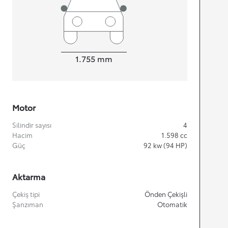
Width
1.755
mm
Motor
Silindir sayısı
4
Hacim
1.598
cc
Güç
92
kw (94 HP)
Aktarma
Çekiş tipi
Önden Çekişli
Şanzıman
Otomatik