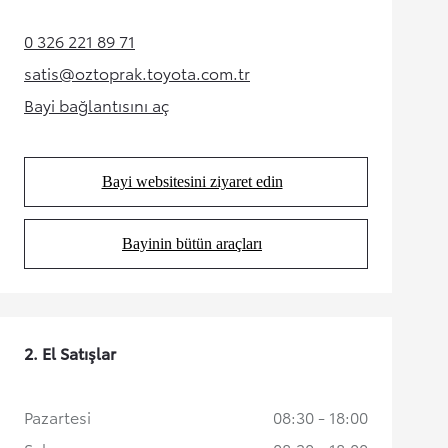
0 326 221 89 71
(Opens in new tab)
satis@oztoprak.toyota.com.tr
(Opens in new tab)
Bayi bağlantısını aç
(Opens in new tab)
Bayi websitesini ziyaret edin
(Opens in new tab)
Bayinin bütün araçları
(Opens in new tab)
2. El Satışlar
Pazartesi
08:30 - 18:00