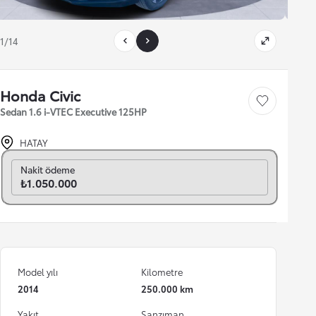
1/14
Honda Civic
Save car
Sedan 1.6 i-VTEC Executive 125HP
HATAY
Aylık seç
Nakit ödeme
₺1.050.000
Model yılı
Kilometre
2014
250.000 km
Yakıt
Şanzıman