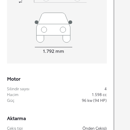
Width
1.792
mm
Motor
Silindir sayısı
4
Hacim
1.598
cc
Güç
96
kw (94 HP)
Aktarma
Çekiş tipi
Önden Çekişli