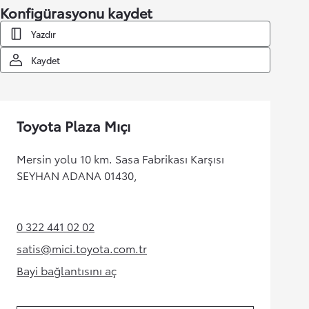
Konfigürasyonu kaydet
Yazdır
Kaydet
Toyota Plaza Mıçı
Mersin yolu 10 km. Sasa Fabrikası Karşısı
SEYHAN ADANA 01430,
0 322 441 02 02
(Opens in new tab)
satis@mici.toyota.com.tr
(Opens in new tab)
Bayi bağlantısını aç
(Opens in new tab)