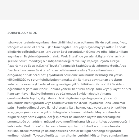
SORUMLULUK REDDI
İşbu web sitesinde yayınlanan her türlü ikinci el araç ilanına ilişkin açıklama, fiyat,
fotoğraf ve ikinci el araca ilişkin tüm bilgiler ilanı yayınlayan Bayi’ye aittir. İlandaki
bilgilerin doğruluğundan ilanı veren Bayi sorumludur. Güncel ve nihai bilgileri ilanı
yayınlayan Bayiden öğrenebilirsiniz. Web Sitesi'nde yer alan bilgiler (aksi açık bir
şekilde belirtilmedikçe) bir satış teklifi değildir ve Bayi ve/veya Toyota Türkiye
Pazarlama ve Satış A.Ş.’nin ("Toyota”) adına bir taahhüt teşkil etmemektedir. Araç
fiyatları ilanı veren Bayi tarafından belirlenmekte olup, Toyota ilana konu
araç/araçların ikinci el satış fiyatlarını belirleme konusunda herhangi bir yetkisi,
yükümlülüğü ve sorumluluğu bulunmamaktadır. İlanlarda yayınlanan araçların
satışlarına esas teşkil edecek vergi ve diğer yükümlülüklerin ilan sahibi Bayiden
öğrenilmesi gerekmektedir. İlanlara yönelik her türlü, talep, soru veya şikayetlerinizi
ilanı yayınlayan Bayiye iletmeniz ve söz konusu Bayiden destek almanız
gerekmektedir.Toyota, ilgili ilanlardaki bilgilerin doğruluğu ya da güncelliği
konusunda hiçbir garanti veya taahhüt vermemektedir. Toyota’nın ilana konu mal
satışı, temin edilmesi veya ikinci el araçla ilgili bakım, kaza veya başka bir şekilde
araç geçmişini inceleme yükümlülüğü de bulunmamaktadır. Müşteri, ilandaki
bilgilere dayanarak yapabileceği işlemler bakımından Toyota'nın herhangi bir
sorumluluğu olmadığını, müspet veya menfi herhangi bir zarar talep edemeyeceğini
kabul eder. Web Sitesi'nin hatasız olması için her türlü tedbir alınmış olmakla
birlikte, sitede mevcut ya da oluşabilecek hatalar ile ilgili herhangi bir garanti
verilmemektedir. Toyota dilediği zaman sitenin içeriğini, Müşteri’lere sunulan ilanı