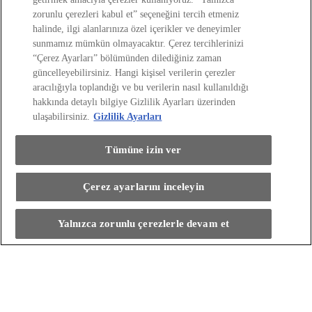
Toyota Kasko
Orijinal Yedek Parça
zorunlu çerezleri kabul et” seçeneğini tercih etmeniz
Orijinal Yağlar
Servis Vale Hizmeti
halinde, ilgi alanlarınıza özel içerikler ve deneyimler
Eski Dostlar Programı
(Opens in new window)
sunmamız mümkün olmayacaktır. Çerez tercihlerinizi
Toyota Türkiye'yi Keşfedin
“Çerez Ayarları” bölümünden dilediğiniz zaman
Toyota Türkiye'yi Keşfedin
güncelleyebilirsiniz. Hangi kişisel verilerin çerezler
Toyota'da Kariyer
Sosyal Sorumluluk Projelerimiz
aracılığıyla toplandığı ve bu verilerin nasıl kullanıldığı
Bize Ulaşın
Haberler ve Etkinlikler
hakkında detaylı bilgiye Gizlilik Ayarları üzerinden
ÖTV Muafiyetli Araçlar
Hibrit Arabalar
ulaşabilirsiniz.
Gizlilik Ayarları
Hafif Ticari: Toyota Professional
SUV
Toyota Blog
(Opens in new window)
Ağaçlandırma Seferberliği
(Opens in new window)
Tümüne izin ver
Yasal Bilgilendirme
Yasal Bilgilendirme
Çerez ayarlarını inceleyin
Yasal Uyarı ve Bilgilendirme
Çerez Politikası
Kişisel Verilerin Korunması
Bu araçla ilgileniyorum
Kişisel Veri Paylaşımı ve İletişim İzni
Bilgi Toplumu Hizmetleri
(Opens in new window)
Yalnızca zorunlu çerezlerle devam et
TAKATA Hava Yastığı Geri Çağırma
Discover your car
Yakıt Ekonomisi ve CO2 Emisyonu
Kalite Standartları
Pazarlama Faaliyetleri İçin Açık Rıza
Web Erişilebilirlik Beyanı