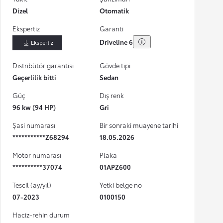
Dizel
Otomatik
Ekspertiz
Garanti
Driveline 6
İndir
Distribütör garantisi
Gövde tipi
Geçerlilik bitti
Sedan
Güç
Dış renk
96 kw (94 HP)
Gri
Şasi numarası
Bir sonraki muayene tarihi
***********Z68294
18.05.2026
Motor numarası
Plaka
**********37074
01APZ600
Tescil (ay/yıl)
Yetki belge no
07-2023
0100150
Haciz-rehin durum