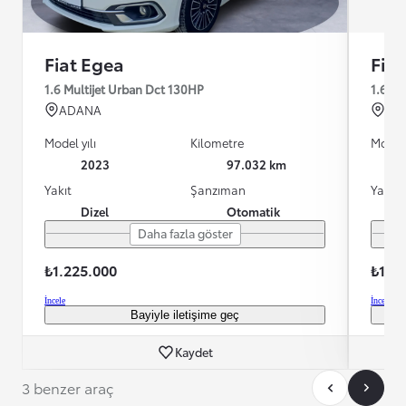
Fiat Egea
Fia
1.6 Multijet Urban Dct 130HP
1.6 Mu
ADANA
AD
Model yılı
Kilometre
Model 
2023
97.032 km
Yakıt
Şanzıman
Yakıt
Dizel
Otomatik
Daha fazla göster
₺1.225.000
₺1.2
İncele
İncele
Bayiyle iletişime geç
Kaydet
3 benzer araç