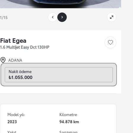
1/15
Fiat Egea
Save car
1.6 Multijet Easy Dct 130HP
ADANA
Aylık seç
Nakit ödeme
₺1.055.000
Model yılı
Kilometre
2023
94.878 km
Yakıt
Şanzıman