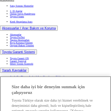
Hizmetlerimiz
Satış Sonrası Hizmetler
2. El Araçlar
Online Servis Randevusu
Toyota Finans
Kredi Hesaplama Aracı
Aksesuarlar / Araç Bakım ve Koruma
Aksesuarlar
Toyota ProTect
Taşıma Aksesuarları
Boya Koruma Filmleri
Orijinal Bakım Ürünleri
Toyota Garanti Sistemi
Toyota Garanti ON
Garanti Spesiyal
Hibrit Sistem Kontrolü
Yararlı Kaynaklar
Apple Car Play ve Android Auto Uygulaması Hakkında
Geri Çağırma Kampanyası
(Opens in new window)
Kullanıcı El Kitapları
Lastik Bilgilendirme ve Tamiri
Size daha iyi bir deneyim sunmak için
Satış Sonrası Hizmetler ve Yol Yardım Kitapçıkları
çalışıyoruz
Servis & Yedek Parça
Toyota Türkiye olarak size daha iyi hizmet verebilmek ve
Online Servis Randevusu
Toyota Bakım Paketleri
deneyiminizi daha güvenli, hızlı ve kişiselleştirilmiş hale
Hasar Destek Hattı
Toyota Asistanım
getirmek amacıyla çerezler kullanıyoruz. “Yalnızca