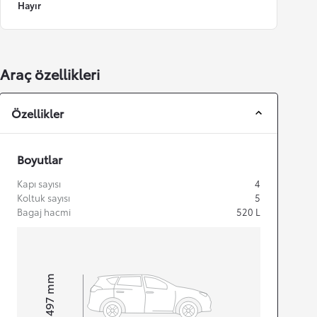
Hayır
Araç özellikleri
Özellikler
Boyutlar
Kapı sayısı
4
Koltuk sayısı
5
Bagaj hacmi
520
L
mm
1.497
Height