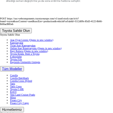
dilediği zaman değiştirme ya da sona erdirme hakkına sahiptir.
POST https://usc-webcomponents.toyota-europe.com/v1/used-stock-cars/tr/tr?
brand=toyota&uscContext=used&uscEnv=production&vehicleForSaleId=f112d09c-85d3-4122-8b66-
fb00acf885eb
Toyota Sahibi Olun
Toyota Sahibi Olun
Araç Fiyat Listesi
(Opens in new window)
Kampanyalar
Ticari Araç Kampanyaları
Online Araç Rezervasyonu
(Opens in new window)
Bayi Bulucu
(Opens in new window)
Toyota Kirala: Rent a Toyota
E-Broşürler
Toyota Filo
Bayinizle Görüntülü Görüşün
Tüm Modeller
Corolla
Corolla Hatchback
Corolla Cross Hybrid
Yaris
Yaris Cross
Toyota C-HR
RAV4
Yeni Land Cruiser Prado
Hilux
Proace City
Proace City Cargo
Hizmetlerimiz