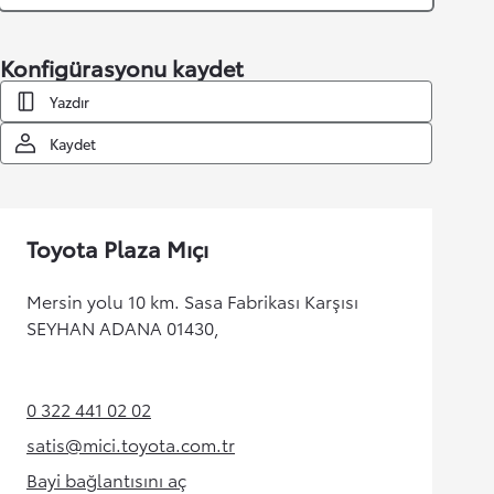
Konfigürasyonu kaydet
Yazdır
Kaydet
Toyota Plaza Mıçı
Mersin yolu 10 km. Sasa Fabrikası Karşısı
SEYHAN ADANA 01430,
0 322 441 02 02
(Opens in new tab)
satis@mici.toyota.com.tr
(Opens in new tab)
Bayi bağlantısını aç
(Opens in new tab)