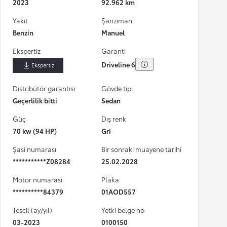
2023
92.962 km
Yakıt
Şanzıman
Benzin
Manuel
Ekspertiz
Garanti
Driveline 6
İndir
Distribütör garantisi
Gövde tipi
Geçerlilik bitti
Sedan
Güç
Dış renk
70 kw (94 HP)
Gri
Şasi numarası
Bir sonraki muayene tarihi
***********Z08284
25.02.2028
Motor numarası
Plaka
**********84379
01AOD557
Tescil (ay/yıl)
Yetki belge no
03-2023
0100150