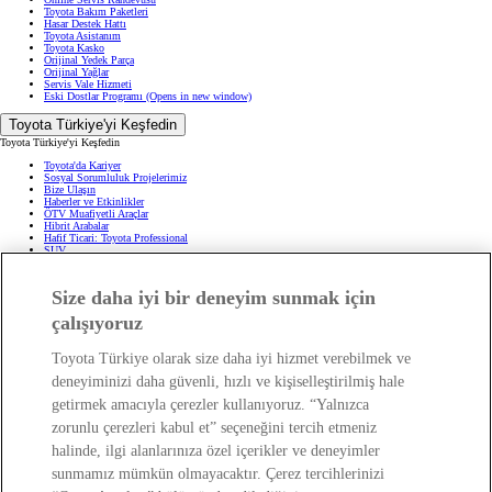
Toyota Bakım Paketleri
Hasar Destek Hattı
Toyota Asistanım
Toyota Kasko
Orijinal Yedek Parça
Orijinal Yağlar
Servis Vale Hizmeti
Eski Dostlar Programı
(Opens in new window)
Toyota Türkiye'yi Keşfedin
Toyota Türkiye'yi Keşfedin
Toyota'da Kariyer
Sosyal Sorumluluk Projelerimiz
Bize Ulaşın
Haberler ve Etkinlikler
ÖTV Muafiyetli Araçlar
Hibrit Arabalar
Hafif Ticari: Toyota Professional
SUV
Toyota Blog
(Opens in new window)
Ağaçlandırma Seferberliği
(Opens in new window)
Size daha iyi bir deneyim sunmak için
Yasal Bilgilendirme
çalışıyoruz
Yasal Bilgilendirme
Yasal Uyarı ve Bilgilendirme
Çerez Politikası
Toyota Türkiye olarak size daha iyi hizmet verebilmek ve
Kişisel Verilerin Korunması
deneyiminizi daha güvenli, hızlı ve kişiselleştirilmiş hale
Kişisel Veri Paylaşımı ve İletişim İzni
Bilgi Toplumu Hizmetleri
(Opens in new window)
getirmek amacıyla çerezler kullanıyoruz. “Yalnızca
TAKATA Hava Yastığı Geri Çağırma
Yakıt Ekonomisi ve CO2 Emisyonu
zorunlu çerezleri kabul et” seçeneğini tercih etmeniz
Kalite Standartları
Pazarlama Faaliyetleri İçin Açık Rıza
halinde, ilgi alanlarınıza özel içerikler ve deneyimler
Web Erişilebilirlik Beyanı
sunmamız mümkün olmayacaktır. Çerez tercihlerinizi