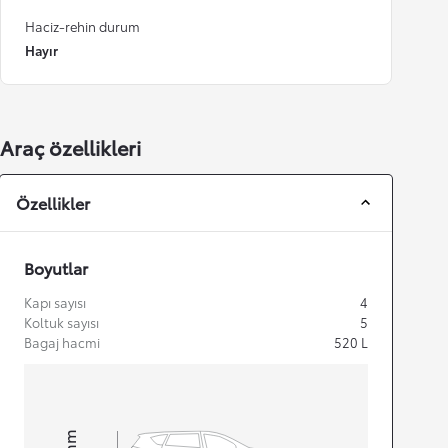
Haciz-rehin durum
Hayır
Araç özellikleri
Özellikler
Boyutlar
Kapı sayısı
4
Koltuk sayısı
5
Bagaj hacmi
520
L
mm