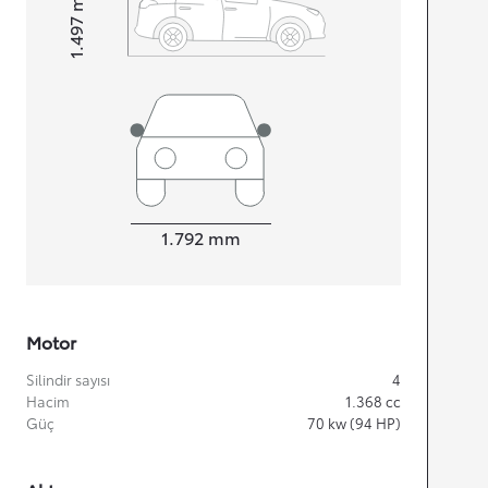
1.497
Height
Width
1.792
mm
Motor
Silindir sayısı
4
Hacim
1.368
cc
Güç
70
kw (94 HP)