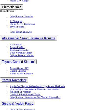
Proace City Cargo
Hizmetlerimiz
Hizmetlerimiz
Satış Sonrası Hizmetler
2. El Araçlar
Online Servis Randevusu
Toyota Finans
Kredi Hesaplama Aracı
Aksesuarlar / Araç Bakım ve Koruma
Aksesuarlar
Toyota ProTect
Taşıma Aksesuarları
Boya Koruma Filmleri
Orijinal Bakım Ürünleri
Toyota Garanti Sistemi
Toyota Garanti ON
Garanti Spesiyal
Hibrit Sistem Kontrolü
Yararlı Kaynaklar
Apple Car Play ve Android Auto Uygulaması Hakkında
Geri Çağırma Kampanyası
(Opens in new window)
Kullanıcı El Kitapları
Lastik Bilgilendirme ve Tamiri
Satış Sonrası Hizmetler ve Yol Yardım Kitapçıkları
Servis & Yedek Parça
Online Servis Randevusu