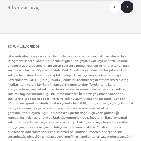
4 benzer araç
SORUMLULUK REDDI
İşbu web sitesinde yayınlanan her türlü ikinci el araç ilanına ilişkin açıklama, fiyat,
fotoğraf ve ikinci el araca ilişkin tüm bilgiler ilanı yayınlayan Bayi’ye aittir. İlandaki
bilgilerin doğruluğundan ilanı veren Bayi sorumludur. Güncel ve nihai bilgileri ilanı
yayınlayan Bayiden öğrenebilirsiniz. Web Sitesi'nde yer alan bilgiler (aksi açık bir
şekilde belirtilmedikçe) bir satış teklifi değildir ve Bayi ve/veya Toyota Türkiye
Pazarlama ve Satış A.Ş.’nin ("Toyota”) adına bir taahhüt teşkil etmemektedir. Araç
fiyatları ilanı veren Bayi tarafından belirlenmekte olup, Toyota ilana konu
araç/araçların ikinci el satış fiyatlarını belirleme konusunda herhangi bir yetkisi,
yükümlülüğü ve sorumluluğu bulunmamaktadır. İlanlarda yayınlanan araçların
satışlarına esas teşkil edecek vergi ve diğer yükümlülüklerin ilan sahibi Bayiden
öğrenilmesi gerekmektedir. İlanlara yönelik her türlü, talep, soru veya şikayetlerinizi
ilanı yayınlayan Bayiye iletmeniz ve söz konusu Bayiden destek almanız
gerekmektedir.Toyota, ilgili ilanlardaki bilgilerin doğruluğu ya da güncelliği
konusunda hiçbir garanti veya taahhüt vermemektedir. Toyota’nın ilana konu mal
satışı, temin edilmesi veya ikinci el araçla ilgili bakım, kaza veya başka bir şekilde
araç geçmişini inceleme yükümlülüğü de bulunmamaktadır. Müşteri, ilandaki
bilgilere dayanarak yapabileceği işlemler bakımından Toyota'nın herhangi bir
sorumluluğu olmadığını, müspet veya menfi herhangi bir zarar talep edemeyeceğini
kabul eder. Web Sitesi'nin hatasız olması için her türlü tedbir alınmış olmakla