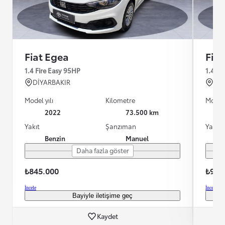
Fiat Egea
Fia
1.4 Fire Easy 95HP
1.4 16
DİYARBAKIR
İZM
Model yılı
Kilometre
Model 
2022
73.500 km
Yakıt
Şanzıman
Yakıt
Benzin
Manuel
Daha fazla göster
₺845.000
₺935
İncele
İncele
Bayiyle iletişime geç
Kaydet