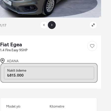
1/17
Fiat Egea
Save car
1.4 Fire Easy 95HP
ADANA
Aylık seç
Nakit ödeme
₺815.000
Model yılı
Kilometre