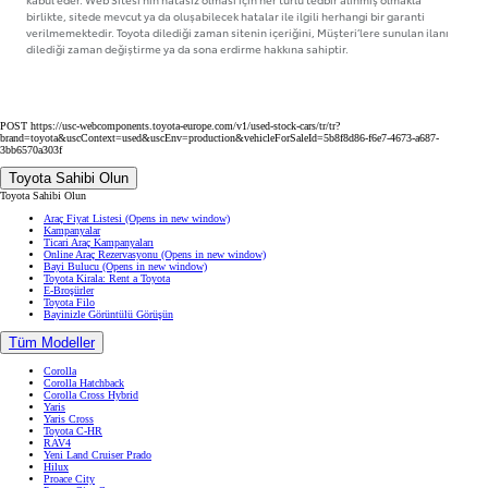
birlikte, sitede mevcut ya da oluşabilecek hatalar ile ilgili herhangi bir garanti
verilmemektedir. Toyota dilediği zaman sitenin içeriğini, Müşteri’lere sunulan ilanı
dilediği zaman değiştirme ya da sona erdirme hakkına sahiptir.
POST https://usc-webcomponents.toyota-europe.com/v1/used-stock-cars/tr/tr?
brand=toyota&uscContext=used&uscEnv=production&vehicleForSaleId=5b8f8d86-f6e7-4673-a687-
3bb6570a303f
Toyota Sahibi Olun
Toyota Sahibi Olun
Araç Fiyat Listesi
(Opens in new window)
Kampanyalar
Ticari Araç Kampanyaları
Online Araç Rezervasyonu
(Opens in new window)
Bayi Bulucu
(Opens in new window)
Toyota Kirala: Rent a Toyota
E-Broşürler
Toyota Filo
Bayinizle Görüntülü Görüşün
Tüm Modeller
Corolla
Corolla Hatchback
Corolla Cross Hybrid
Yaris
Yaris Cross
Toyota C-HR
RAV4
Yeni Land Cruiser Prado
Hilux
Proace City