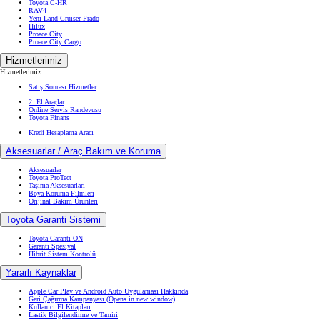
Toyota C-HR
RAV4
Yeni Land Cruiser Prado
Hilux
Proace City
Proace City Cargo
Hizmetlerimiz
Hizmetlerimiz
Satış Sonrası Hizmetler
2. El Araçlar
Online Servis Randevusu
Toyota Finans
Kredi Hesaplama Aracı
Aksesuarlar / Araç Bakım ve Koruma
Aksesuarlar
Toyota ProTect
Taşıma Aksesuarları
Boya Koruma Filmleri
Orijinal Bakım Ürünleri
Toyota Garanti Sistemi
Toyota Garanti ON
Garanti Spesiyal
Hibrit Sistem Kontrolü
Yararlı Kaynaklar
Apple Car Play ve Android Auto Uygulaması Hakkında
Geri Çağırma Kampanyası
(Opens in new window)
Kullanıcı El Kitapları
Lastik Bilgilendirme ve Tamiri