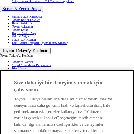
Satış Sonrası Hizmetler ve Yol Yardım Kitapçıkları
Servis & Yedek Parça
Online Servis Randevusu
Toyota Bakım Paketleri
Hasar Destek Hattı
Toyota Asistanım
Toyota Kasko
Orijinal Yedek Parça
Orijinal Yağlar
Servis Vale Hizmeti
Eski Dostlar Programı
(Opens in new window)
Toyota Türkiye'yi Keşfedin
Toyota Türkiye'yi Keşfedin
Toyota'da Kariyer
Sosyal Sorumluluk Projelerimiz
Bize Ulaşın
Haberler ve Etkinlikler
ÖTV Muafiyetli Araçlar
Hibrit Arabalar
Size daha iyi bir deneyim sunmak için
Hafif Ticari: Toyota Professional
SUV
Toyota Blog
(Opens in new window)
çalışıyoruz
Ağaçlandırma Seferberliği
(Opens in new window)
Yasal Bilgilendirme
Toyota Türkiye olarak size daha iyi hizmet verebilmek ve
Yasal Bilgilendirme
deneyiminizi daha güvenli, hızlı ve kişiselleştirilmiş hale
Yasal Uyarı ve Bilgilendirme
getirmek amacıyla çerezler kullanıyoruz. “Yalnızca
Çerez Politikası
Kişisel Verilerin Korunması
zorunlu çerezleri kabul et” seçeneğini tercih etmeniz
Kişisel Veri Paylaşımı ve İletişim İzni
Bilgi Toplumu Hizmetleri
(Opens in new window)
halinde, ilgi alanlarınıza özel içerikler ve deneyimler
TAKATA Hava Yastığı Geri Çağırma
Yakıt Ekonomisi ve CO2 Emisyonu
sunmamız mümkün olmayacaktır. Çerez tercihlerinizi
Kalite Standartları