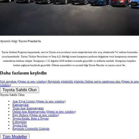
Ayrıntılı bilgi Toyota Plazalar'da.
Toyota Sadakat Programı kapsamında, mevcut Toyota aracını takasa veren müşterilerimiz sıfır araç alımlarında %1 indirim fırsatından
yararlanmaktadır. Toyota Türkiye Pazarlama ve Satış A.Ş. dilediği zaman kampanya şartlarını değiştirme veya kampanyayı tamamen
sonlandırma hakkına sahiptir. Kampanya 1-31 Ağustos 2026 tarihleri arasında geçerlidir ve stoklarla sınırlıdır. Kampanya koşulları
katılım sağlayan bayilerde geçerlidir. Ödeme seçenekleri ve ayrıntılı bilgi Toyota Plazalar ve toyota.com.tr’de.
Daha fazlasını keşfedin
Sizi arayalım
(Opens in new window)
Bayinizle görüntülü görüşün
Online servis randevusu alın
(Opens in new
window)
Toyota Sahibi Olun
Toyota Sahibi Olun
Araç Fiyat Listesi
(Opens in new window)
Kampanyalar
Ticari Araç Kampanyaları
Online Araç Rezervasyonu
(Opens in new window)
Bayi Bulucu
(Opens in new window)
Toyota Kirala: Rent a Toyota
E-Broşürler
Toyota Filo
Bayinizle Görüntülü Görüşün
Tüm Modeller