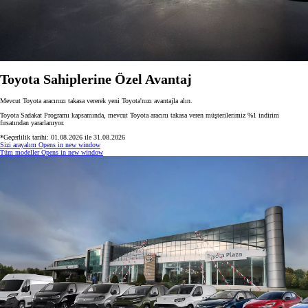
Toyota Sahiplerine Özel Avantaj
Mevcut Toyota aracınızı takasa vererek yeni Toyota'nızı avantajla alın.
Toyota Sadakat Programı kapsamında, mevcut Toyota aracını takasa veren müşterilerimiz %1 indirim
fırsatından yararlanıyor.
*Geçerlilik tarihi: 01.08.2026 ile 31.08.2026
Sizi arayalım
Opens in new window
Tüm modeller
Opens in new window