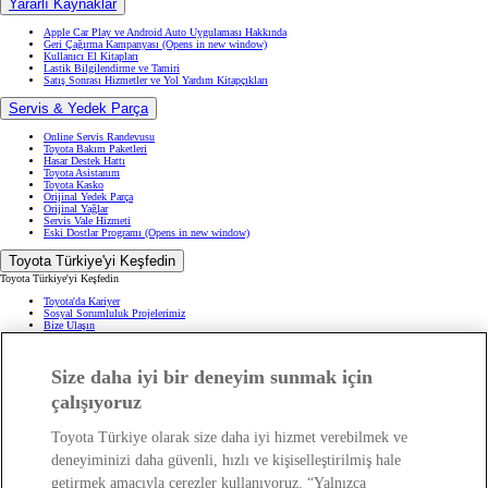
Yararlı Kaynaklar
Apple Car Play ve Android Auto Uygulaması Hakkında
Geri Çağırma Kampanyası
(Opens in new window)
Kullanıcı El Kitapları
Lastik Bilgilendirme ve Tamiri
Satış Sonrası Hizmetler ve Yol Yardım Kitapçıkları
Servis & Yedek Parça
Online Servis Randevusu
Toyota Bakım Paketleri
Hasar Destek Hattı
Toyota Asistanım
Toyota Kasko
Orijinal Yedek Parça
Orijinal Yağlar
Servis Vale Hizmeti
Eski Dostlar Programı
(Opens in new window)
Toyota Türkiye'yi Keşfedin
Toyota Türkiye'yi Keşfedin
Toyota'da Kariyer
Sosyal Sorumluluk Projelerimiz
Bize Ulaşın
Haberler ve Etkinlikler
ÖTV Muafiyetli Araçlar
Hibrit Arabalar
Size daha iyi bir deneyim sunmak için
Hafif Ticari: Toyota Professional
SUV
Toyota Blog
(Opens in new window)
çalışıyoruz
Ağaçlandırma Seferberliği
(Opens in new window)
Yasal Bilgilendirme
Toyota Türkiye olarak size daha iyi hizmet verebilmek ve
Yasal Bilgilendirme
deneyiminizi daha güvenli, hızlı ve kişiselleştirilmiş hale
Yasal Uyarı ve Bilgilendirme
getirmek amacıyla çerezler kullanıyoruz. “Yalnızca