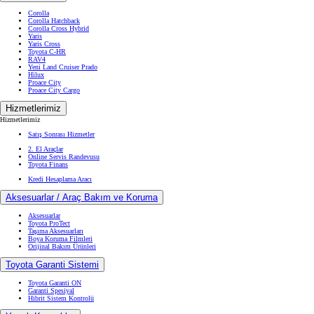
Corolla
Corolla Hatchback
Corolla Cross Hybrid
Yaris
Yaris Cross
Toyota C-HR
RAV4
Yeni Land Cruiser Prado
Hilux
Proace City
Proace City Cargo
Hizmetlerimiz
Hizmetlerimiz
Satış Sonrası Hizmetler
2. El Araçlar
Online Servis Randevusu
Toyota Finans
Kredi Hesaplama Aracı
Aksesuarlar / Araç Bakım ve Koruma
Aksesuarlar
Toyota ProTect
Taşıma Aksesuarları
Boya Koruma Filmleri
Orijinal Bakım Ürünleri
Toyota Garanti Sistemi
Toyota Garanti ON
Garanti Spesiyal
Hibrit Sistem Kontrolü