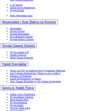
2. El Araçlar
Online Servis Randevusu
Toyota Finans
Kredi Hesaplama Aracı
Aksesuarlar / Araç Bakım ve Koruma
Aksesuarlar
Toyota ProTect
Taşıma Aksesuarları
Boya Koruma Filmleri
Orijinal Bakım Ürünleri
Toyota Garanti Sistemi
Toyota Garanti ON
Garanti Spesiyal
Hibrit Sistem Kontrolü
Yararlı Kaynaklar
Apple Car Play ve Android Auto Uygulaması Hakkında
Geri Çağırma Kampanyası
(Opens in new window)
Kullanıcı El Kitapları
Lastik Bilgilendirme ve Tamiri
Satış Sonrası Hizmetler ve Yol Yardım Kitapçıkları
Servis & Yedek Parça
Online Servis Randevusu
Toyota Bakım Paketleri
Hasar Destek Hattı
Toyota Asistanım
Toyota Kasko
Orijinal Yedek Parça
Orijinal Yağlar