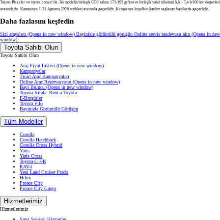
Toyota Plazalar ve toyota.com.tr’de. Bu modelin birleşik CO2 salımı 173-195 gr/km ve birleşik yakıt tüketimi 6,6 – 7,4 lt/100 km değerleri
arasındadır. Kampanya 1-31 Ağustos 2026 tarihleri arasında geçerlidir. Kampanya koşulları katılım sağlayan bayilerde geçerlidir.
Daha fazlasını keşfedin
Sizi arayalım
(Opens in new window)
Bayinizle görüntülü görüşün
Online servis randevusu alın
(Opens in new
window)
Toyota Sahibi Olun
Toyota Sahibi Olun
Araç Fiyat Listesi
(Opens in new window)
Kampanyalar
Ticari Araç Kampanyaları
Online Araç Rezervasyonu
(Opens in new window)
Bayi Bulucu
(Opens in new window)
Toyota Kirala: Rent a Toyota
E-Broşürler
Toyota Filo
Bayinizle Görüntülü Görüşün
Tüm Modeller
Corolla
Corolla Hatchback
Corolla Cross Hybrid
Yaris
Yaris Cross
Toyota C-HR
RAV4
Yeni Land Cruiser Prado
Hilux
Proace City
Proace City Cargo
Hizmetlerimiz
Hizmetlerimiz
Satış Sonrası Hizmetler