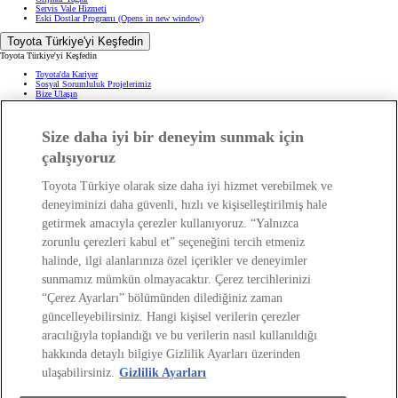
Servis Vale Hizmeti
Eski Dostlar Programı
(Opens in new window)
Toyota Türkiye'yi Keşfedin
Toyota Türkiye'yi Keşfedin
Toyota'da Kariyer
Sosyal Sorumluluk Projelerimiz
Bize Ulaşın
Haberler ve Etkinlikler
ÖTV Muafiyetli Araçlar
Hibrit Arabalar
Size daha iyi bir deneyim sunmak için
Hafif Ticari: Toyota Professional
SUV
Toyota Blog
(Opens in new window)
çalışıyoruz
Ağaçlandırma Seferberliği
(Opens in new window)
Yasal Bilgilendirme
Toyota Türkiye olarak size daha iyi hizmet verebilmek ve
Yasal Bilgilendirme
deneyiminizi daha güvenli, hızlı ve kişiselleştirilmiş hale
Yasal Uyarı ve Bilgilendirme
getirmek amacıyla çerezler kullanıyoruz. “Yalnızca
Çerez Politikası
Kişisel Verilerin Korunması
zorunlu çerezleri kabul et” seçeneğini tercih etmeniz
Kişisel Veri Paylaşımı ve İletişim İzni
Bilgi Toplumu Hizmetleri
(Opens in new window)
halinde, ilgi alanlarınıza özel içerikler ve deneyimler
TAKATA Hava Yastığı Geri Çağırma
Yakıt Ekonomisi ve CO2 Emisyonu
sunmamız mümkün olmayacaktır. Çerez tercihlerinizi
Kalite Standartları
“Çerez Ayarları” bölümünden dilediğiniz zaman
Pazarlama Faaliyetleri İçin Açık Rıza
Web Erişilebilirlik Beyanı
güncelleyebilirsiniz. Hangi kişisel verilerin çerezler
aracılığıyla toplandığı ve bu verilerin nasıl kullanıldığı
hakkında detaylı bilgiye Gizlilik Ayarları üzerinden
ulaşabilirsiniz.
Gizlilik Ayarları