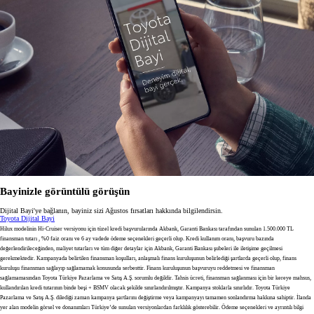
Bayinizle görüntülü görüşün
Dijital Bayi'ye bağlanın, bayiniz sizi Ağustos fırsatları hakkında bilgilendirsin.
Toyota Dijital Bayi
Hilux modelinin Hi-Cruiser versiyonu için tüzel kredi başvurularında Akbank, Garanti Bankası tarafından sunulan 1.500.000 TL
finansman tutarı , %0 faiz oranı ve 6 ay vadede ödeme seçenekleri geçerli olup. Kredi kullanım oranı, başvuru bazında
değerlendirileceğinden, maliyet tutarları ve tüm diğer detaylar için Akbank, Garanti Bankası şubeleri ile iletişime geçilmesi
gerekmektedir. Kampanyada belirtilen finansman koşulları, anlaşmalı finans kuruluşunun belirlediği şartlarda geçerli olup, finans
kuruluşu finansman sağlayıp sağlamamak konusunda serbesttir. Finans kuruluşunun başvuruyu reddetmesi ve finansman
sağlamamasından Toyota Türkiye Pazarlama ve Satış A.Ş. sorumlu değildir. Tahsis ücreti, finansman sağlanması için bir kereye mahsus,
kullandırılan kredi tutarının binde beşi + BSMV olacak şekilde sınırlandırılmıştır. Kampanya stoklarla sınırlıdır. Toyota Türkiye
Pazarlama ve Satış A.Ş. dilediği zaman kampanya şartlarını değiştirme veya kampanyayı tamamen sonlandırma hakkına sahiptir. İlanda
yer alan modelin görsel ve donanımları Türkiye’de sunulan versiyonlardan farklılık gösterebilir. Ödeme seçenekleri ve ayrıntılı bilgi