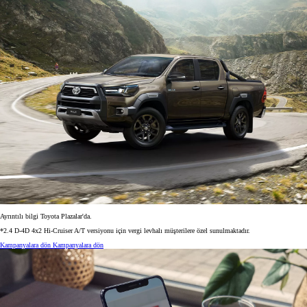
Ayrıntılı bilgi Toyota Plazalar'da.
*2.4 D-4D 4x2 Hi-Cruiser A/T versiyonu için vergi levhalı müşterilere özel sunulmaktadır.
Kampanyalara dön
Kampanyalara dön