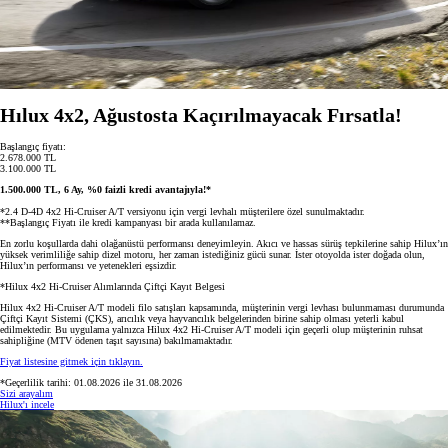
Hılux 4x2, Ağustosta Kaçırılmayacak Fırsatla!
Başlangıç fiyatı:
2.678.000 TL
3.100.000 TL
1.500.000 TL, 6 Ay, %0 faizli kredi avantajıyla!*
*2.4 D-4D 4x2 Hi-Cruiser A/T versiyonu için vergi levhalı müşterilere özel sunulmaktadır.
**Başlangıç Fiyatı ile kredi kampanyası bir arada kullanılamaz.
En zorlu koşullarda dahi olağanüstü performansı deneyimleyin. Akıcı ve hassas sürüş tepkilerine sahip Hilux’ın
yüksek verimliliğe sahip dizel motoru, her zaman istediğiniz gücü sunar. İster otoyolda ister doğada olun,
Hilux’ın performansı ve yetenekleri eşsizdir.
*Hilux 4x2 Hi-Cruiser Alımlarında Çiftçi Kayıt Belgesi
Hilux 4x2 Hi-Cruiser A/T modeli filo satışları kapsamında, müşterinin vergi levhası bulunmaması durumunda
Çiftçi Kayıt Sistemi (ÇKS), arıcılık veya hayvancılık belgelerinden birine sahip olması yeterli kabul
edilmektedir. Bu uygulama yalnızca Hilux 4x2 Hi-Cruiser A/T modeli için geçerli olup müşterinin ruhsat
sahipliğine (MTV ödenen taşıt sayısına) bakılmamaktadır.
Fiyat listesine gitmek için tıklayın.
*Geçerlilik tarihi: 01.08.2026 ile 31.08.2026
Sizi arayalım
Hilux'ı incele