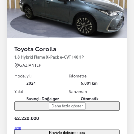
Toyota Corolla
1.8 Hybrid Flame X-Pack e-CVT 140HP
GAZİANTEP
Model yılı
Kilometre
2024
6.001 km
Yakıt
Şanzıman
Basınçlı Doğalgaz
Otomatik
Daha fazla göster
₺2.220.000
İncele
Bayiyle iletişime geç