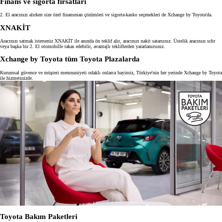
Finans ve sigorta fırsatları
2. El aracınızı alırken size özel finansman çözümleri ve sigorta-kasko seçenekleri de Xchange by Toyota'da.
XNAKİT
Aracınızı satmak isterseniz XNAKİT ile anında ön teklif alır, aracınızı nakit satarsınız. Üstelik aracınızı sıfır
veya başka bir 2. El otomobille takas edebilir, avantajlı tekliflerden yararlanırsınız.
Xchange by Toyota tüm Toyota Plazalarda
Kurumsal güvence ve müşteri memnuniyeti odaklı onlarca bayimiz, Türkiye'nin her yerinde Xchange by Toyota
ile hizmetinizde.
Toyota Bakım Paketleri