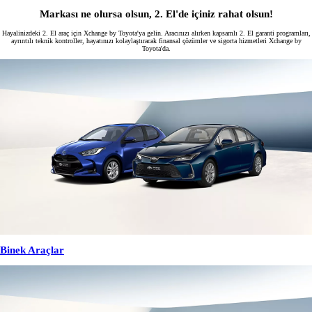
Markası ne olursa olsun, 2. El'de içiniz rahat olsun!
Hayalinizdeki 2. El araç için Xchange by Toyota'ya gelin. Aracınızı alırken kapsamlı 2. El garanti programları,
ayrıntılı teknik kontroller, hayatınızı kolaylaştıracak finansal çözümler ve sigorta hizmetleri Xchange by
Toyota'da.
Binek Araçlar