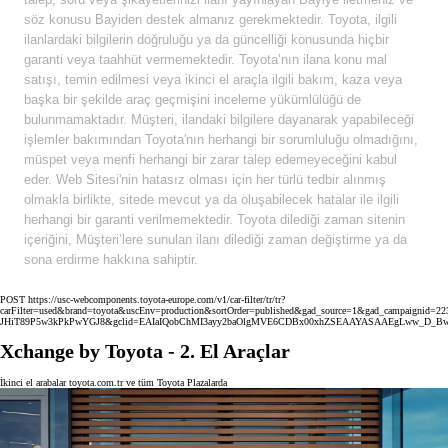
söz konusu Bayiden destek almanız gerekmektedir. Toyota, ilgili
ilanlardaki bilgilerin doğruluğu ya da güncelliği konusunda hiçbir
garanti veya taahhüt vermemektedir. Toyota’nın ilana konu mal
satışı, temin edilmesi veya ikinci el araçla ilgili bakım, kaza veya
başka bir şekilde araç geçmişini inceleme yükümlülüğü de
bulunmamaktadır. Müşteri, ilandaki bilgilere dayanarak yapabileceği
işlemler bakımından Toyota'nın herhangi bir sorumluluğu olmadığını,
müspet veya menfi herhangi bir zarar talep edemeyeceğini kabul
eder. Web Sitesi'nin hatasız olması için her türlü tedbir alınmış
olmakla birlikte, sitede mevcut ya da oluşabilecek hatalar ile ilgili
herhangi bir garanti verilmemektedir. Toyota dilediği zaman sitenin
içeriğini, Müşteri’lere sunulan ilanı dilediği zaman değiştirme ya da
sona erdirme hakkına sahiptir.
POST https://usc-webcomponents.toyota-europe.com/v1/car-filter/tr/tr?
carFilter=used&brand=toyota&uscEnv=production&sortOrder=published&gad_source=1&gad_campaignid
JHiT89P5w3kPkPwYGJ8&gclid=EAIaIQobChMI3ayy2baOlgMVE6CDBx00xhZSEAAYASAAEgLww_D_B
Xchange by Toyota - 2. El Araçlar
İkinci el arabalar toyota.com.tr ve tüm Toyota Plazalarda