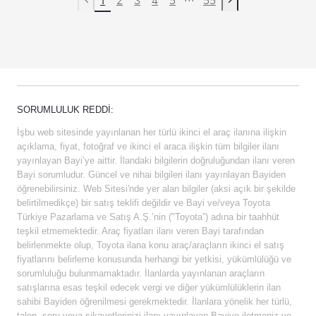
Previous page
Next page
SORUMLULUK REDDI:
İşbu web sitesinde yayınlanan her türlü ikinci el araç ilanına ilişkin
açıklama, fiyat, fotoğraf ve ikinci el araca ilişkin tüm bilgiler ilanı
yayınlayan Bayi’ye aittir. İlandaki bilgilerin doğruluğundan ilanı veren
Bayi sorumludur. Güncel ve nihai bilgileri ilanı yayınlayan Bayiden
öğrenebilirsiniz. Web Sitesi'nde yer alan bilgiler (aksi açık bir şekilde
belirtilmedikçe) bir satış teklifi değildir ve Bayi ve/veya Toyota
Türkiye Pazarlama ve Satış A.Ş.’nin ("Toyota”) adına bir taahhüt
teşkil etmemektedir. Araç fiyatları ilanı veren Bayi tarafından
belirlenmekte olup, Toyota ilana konu araç/araçların ikinci el satış
fiyatlarını belirleme konusunda herhangi bir yetkisi, yükümlülüğü ve
sorumluluğu bulunmamaktadır. İlanlarda yayınlanan araçların
satışlarına esas teşkil edecek vergi ve diğer yükümlülüklerin ilan
sahibi Bayiden öğrenilmesi gerekmektedir. İlanlara yönelik her türlü,
talep, soru veya şikayetlerinizi ilanı yayınlayan Bayiye iletmeniz ve