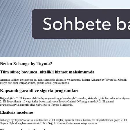
Neden Xchange by Toyota?
Tüm süreç boyunca, nitelikli hizmet maksimumda
Aracınızı alırken de satarken de, tüm süreçlerde güvenilir ve kurumsal hizmet Xchange by Toyota'da. Üstelik
kişiye özel tüm ihtiyaçlarınıza, çözüm odaklı yaklaşımlarla.
Kapsamlı garanti ve sigorta programları
Beğendiğiniz 2. El kapsam dahilindeyse garanti uygulamalarıyla* sunulur, sizin de içiniz hep rahat olur. Ayrıca
2. El Toyota'larda, 10 yaşa kadar ücretsiz güvence Toyota Garanti ON programında.* 2. El garanti
uygulamalarıyla ayrıntılı bilgi websitesi ve Toyota Plazalar'da.
Eksiksiz inceleme
Xchange by Toyota'da satışa sunulan tüm 2. El araçlar, ayrıntılı teknik kontrol ve ekspertizlerden geçer. 2. El
Toyota Hybrid araçlarımızın tümü Hibrit Sağlık Kontrolü'nden sonra satışa sunulur.