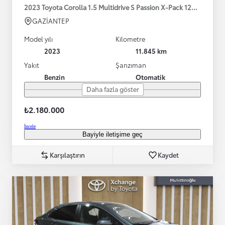
2023 Toyota Corolla 1.5 Multidrive S Passion X-Pack 125HP
GAZİANTEP
Model yılı
Kilometre
2023
11.845 km
Yakıt
Şanzıman
Benzin
Otomatik
Daha fazla göster
₺2.180.000
İncele
Bayiyle iletişime geç
Karşılaştırın
Kaydet