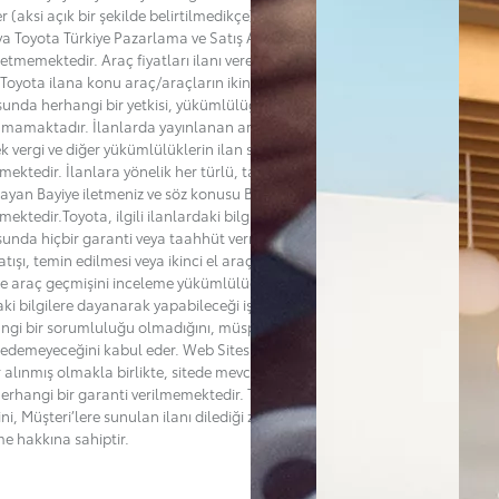
er (aksi açık bir şekilde belirtilmedikçe) bir satış teklifi değildir ve Bayi
ya Toyota Türkiye Pazarlama ve Satış A.Ş.’nin ("Toyota”) adına bir taahhüt
l etmemektedir. Araç fiyatları ilanı veren Bayi tarafından belirlenmekte
Toyota ilana konu araç/araçların ikinci el satış fiyatlarını belirleme
unda herhangi bir yetkisi, yükümlülüğü ve sorumluluğu
mamaktadır. İlanlarda yayınlanan araçların satışlarına esas teşkil
k vergi ve diğer yükümlülüklerin ilan sahibi Bayiden öğrenilmesi
ektedir. İlanlara yönelik her türlü, talep, soru veya şikayetlerinizi ilanı
layan Bayiye iletmeniz ve söz konusu Bayiden destek almanız
mektedir.Toyota, ilgili ilanlardaki bilgilerin doğruluğu ya da güncelliği
unda hiçbir garanti veya taahhüt vermemektedir. Toyota’nın ilana konu
tışı, temin edilmesi veya ikinci el araçla ilgili bakım, kaza veya başka bir
de araç geçmişini inceleme yükümlülüğü de bulunmamaktadır. Müşteri,
aki bilgilere dayanarak yapabileceği işlemler bakımından Toyota'nın
ngi bir sorumluluğu olmadığını, müspet veya menfi herhangi bir zarar
 edemeyeceğini kabul eder. Web Sitesi'nin hatasız olması için her türlü
r alınmış olmakla birlikte, sitede mevcut ya da oluşabilecek hatalar ile
i herhangi bir garanti verilmemektedir. Toyota dilediği zaman sitenin
ğini, Müşteri’lere sunulan ilanı dilediği zaman değiştirme ya da sona
me hakkına sahiptir.