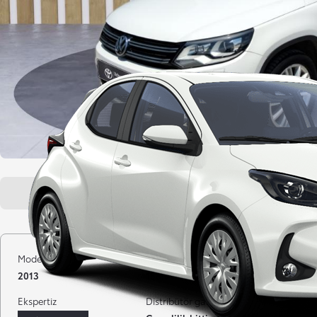
Genel bakış
Araç özellikleri
Model yılı
Kilometre
Yakıt
2013
158.000 km
Benzin
Ekspertiz
Distribütör garantisi
Gövde tipi