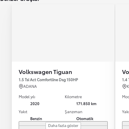
Volkswagen Tiguan
Vo
1.5 Tsi Act Comfortline Dsg 150HP
1.4
ADANA
Model yılı
Kilometre
Mode
2020
171.850 km
Yakıt
Şanzıman
Yakı
Benzin
Otomatik
Daha fazla göster