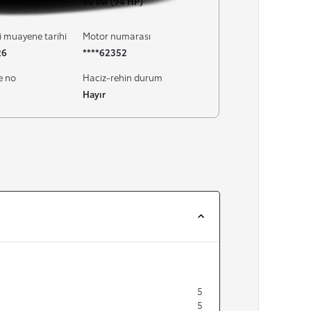
90 kw (94 HP)
i muayene tarihi
Motor numarası
26
****62352
e no
Haciz-rehin durum
Hayır
5
5