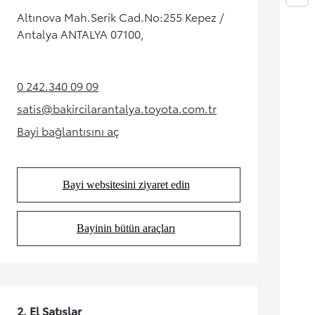
Altınova Mah.Serik Cad.No:255 Kepez /
Antalya ANTALYA 07100,
0 242.340 09 09
(Opens in new tab)
satis@bakircilarantalya.toyota.com.tr
(Opens in new tab)
Bayi bağlantısını aç
(Opens in new tab)
Bayi websitesini ziyaret edin
(Opens in new tab)
Bayinin bütün araçları
(Opens in new tab)
2. El Satışlar