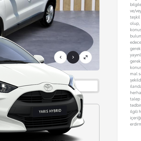
bilgil
ve/ve
teşki
olup, 
konus
bulun
edece
gerekm
yayın
gerek
konus
mal sa
şekil
Bayi bilgisi
iland
herha
talep
tedbi
ilgil
Şanzıman
içeri
Manuel
erdir
Güç