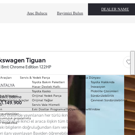
DEALER NAME
Araç Bulucu
Bayimizi Bulun
kswagen Tiguan
Save
si Bmt Chrome Edition 122HP
 Araçları
Servis & Yedek Parça
Toyota Dünyası
Toyota Bakım Paketleri
Toyota Hakkında
T
ANTALYA
Hasar Destek Hattı
İnovasyon
mo
Toyota Kasko
Mobilite Çözümleri
Ha
k seç
lux Hikayesi
Orijinal Yedek Parça
Sürdürülebilirlik
Nakit ödeme
To
ında
Tamamlamış Araçlar
Orijinal Yağlar
Çevresel Sürdürülebilirlik
₺1.149.900
Pr
ow
Servis Vale Hizmeti
S
ın
Eski Dostlar Programı
a11yOpensInNewWindow
Hi
ve etkinlikler
eb sitesinde yayınlanan her türlü ikinci el araç ilanına ilişkin açıklama,
Ar
rumluluk projelerimiz
 fotoğraf ve ikinci el araca ilişkin tüm bilgiler ilanı yayınlayan Bayi’ye aittir.
r Impossible
Fi
aki bilgilerin doğruluğundan ilanı veren Bayi sorumludur. Güncel ve nihai
li
eri ilanı yayınlayan Bayiden öğrenebilirsiniz. Web Sitesi'nde yer alan