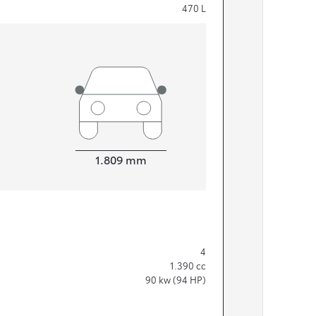
470
L
Width
1.809
mm
4
1.390
cc
90
kw (94 HP)