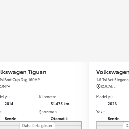
lkswagen Tiguan
Volkswagen
 Tsi Bmt Cup Dsg 160HP
1.5 Tsi Act Elegan
KONYA
KOCAELİ
l yılı
Kilometre
Model yılı
2014
51.475 km
2023
t
Şanzıman
Yakıt
Benzin
Otomatik
Benzin
Daha fazla göster
D