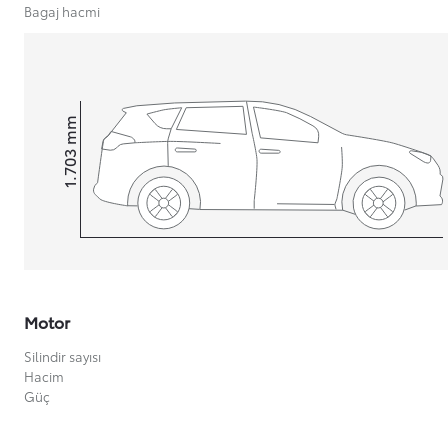
Bagaj hacmi
Yeni Hilux Yakında
Haberdar olun
mm
1.703
Height
Motor
Silindir sayısı
Hacim
Güç