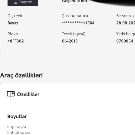
Geçerlilik bitti
SUV
İndir
Dış renk
Şasi numarası
Bir sonrak
Beyaz
***********111504
28.08.20
Plaka
Tescil (ay/yıl)
Yetki belg
48FF302
06-2013
0700054
Araç özellikleri
Başlangıç fiyatı
Özellikler
Boyutlar
Kapı sayısı
Koltuk sayısı