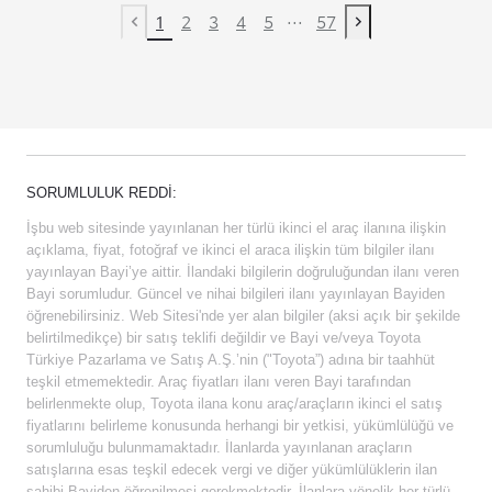
...
1
2
3
4
5
57
Previous page
Next page
SORUMLULUK REDDI:
İşbu web sitesinde yayınlanan her türlü ikinci el araç ilanına ilişkin
açıklama, fiyat, fotoğraf ve ikinci el araca ilişkin tüm bilgiler ilanı
yayınlayan Bayi’ye aittir. İlandaki bilgilerin doğruluğundan ilanı veren
Bayi sorumludur. Güncel ve nihai bilgileri ilanı yayınlayan Bayiden
öğrenebilirsiniz. Web Sitesi'nde yer alan bilgiler (aksi açık bir şekilde
belirtilmedikçe) bir satış teklifi değildir ve Bayi ve/veya Toyota
Türkiye Pazarlama ve Satış A.Ş.’nin ("Toyota”) adına bir taahhüt
teşkil etmemektedir. Araç fiyatları ilanı veren Bayi tarafından
belirlenmekte olup, Toyota ilana konu araç/araçların ikinci el satış
fiyatlarını belirleme konusunda herhangi bir yetkisi, yükümlülüğü ve
sorumluluğu bulunmamaktadır. İlanlarda yayınlanan araçların
satışlarına esas teşkil edecek vergi ve diğer yükümlülüklerin ilan
sahibi Bayiden öğrenilmesi gerekmektedir. İlanlara yönelik her türlü,