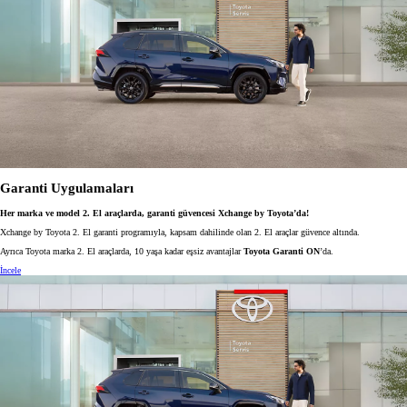
Garanti Uygulamaları
Her marka ve model 2. El araçlarda, garanti güvencesi Xchange by Toyota’da!
Xchange by Toyota 2. El garanti programıyla, kapsam dahilinde olan 2. El araçlar güvence altında.
Ayrıca Toyota marka 2. El araçlarda, 10 yaşa kadar eşsiz avantajlar
Toyota Garanti ON
’da.
İncele