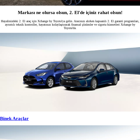
Markası ne olursa olsun, 2. El'de içiniz rahat olsun!
Hayalinizdeki 2. El araç için Xchange by Toyota'ya gelin. Aracınızı alırken kapsamlı 2. El garanti programları,
ayrıntılı teknik kontroller, hayatınızı kolaylaştıracak finansal çözümler ve sigorta hizmetleri Xchange by
Toyota'da.
Binek Araçlar