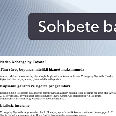
Neden Xchange by Toyota?
Tüm süreç boyunca, nitelikli hizmet maksimumda
Aracınızı alırken de satarken de, tüm süreçlerde güvenilir ve kurumsal hizmet Xchange by Toyota'da. Üstelik
kişiye özel tüm ihtiyaçlarınıza, çözüm odaklı yaklaşımlarla.
Kapsamlı garanti ve sigorta programları
Beğendiğiniz 2. El kapsam dahilindeyse garanti uygulamalarıyla* sunulur, sizin de içiniz hep rahat olur. Ayrıca
2. El Toyota'larda, 10 yaşa kadar ücretsiz güvence Toyota Garanti ON programında.* 2. El garanti
uygulamalarıyla ayrıntılı bilgi websitesi ve Toyota Plazalar'da.
Eksiksiz inceleme
Xchange by Toyota'da satışa sunulan tüm 2. El araçlar, ayrıntılı teknik kontrol ve ekspertizlerden geçer. 2. El
Toyota Hybrid araçlarımızın tümü Hibrit Sağlık Kontrolü'nden sonra satışa sunulur.