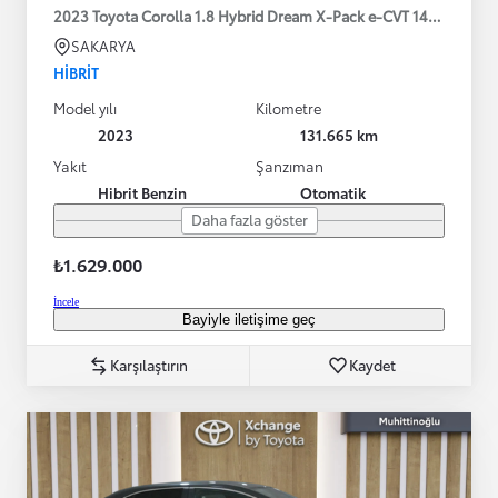
2023 Toyota Corolla 1.8 Hybrid Dream X-Pack e-CVT 140HP
SAKARYA
HIBRIT
Model yılı
Kilometre
2023
131.665 km
Yakıt
Şanzıman
Hibrit Benzin
Otomatik
Daha fazla göster
₺1.629.000
İncele
Bayiyle iletişime geç
Karşılaştırın
Kaydet