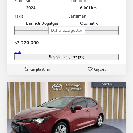
Model yılı
Kilometre
2024
6.001 km
Yakıt
Şanzıman
Basınçlı Doğalgaz
Otomatik
Daha fazla göster
₺2.220.000
İncele
Bayiyle iletişime geç
Karşılaştırın
Kaydet