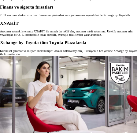
Finans ve sigorta fırsatları
2. El aracınızı alırken size özel finansman çözümleri ve sigorta-kasko seçenekleri de Xchange by Toyota'da.
XNAKİT
Aracınızı satmak isterseniz XNAKİT ile anında ön teklif alır, aracınızı nakit satarsınız. Üstelik aracınızı sıfır
veya başka bir 2. El otomobille takas edebilir, avantajlı tekliflerden yararlanırsınız.
Xchange by Toyota tüm Toyota Plazalarda
Kurumsal güvence ve müşteri memnuniyeti odaklı onlarca bayimiz, Türkiye'nin her yerinde Xchange by Toyota
ile hizmetinizde.