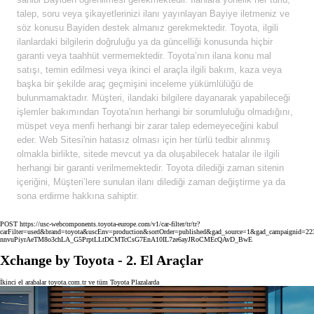
talep, soru veya şikayetlerinizi ilanı yayınlayan Bayiye iletmeniz ve
söz konusu Bayiden destek almanız gerekmektedir. Toyota, ilgili
ilanlardaki bilgilerin doğruluğu ya da güncelliği konusunda hiçbir
garanti veya taahhüt vermemektedir. Toyota’nın ilana konu mal
satışı, temin edilmesi veya ikinci el araçla ilgili bakım, kaza veya
başka bir şekilde araç geçmişini inceleme yükümlülüğü de
bulunmamaktadır. Müşteri, ilandaki bilgilere dayanarak yapabileceği
işlemler bakımından Toyota'nın herhangi bir sorumluluğu olmadığını,
müspet veya menfi herhangi bir zarar talep edemeyeceğini kabul
eder. Web Sitesi'nin hatasız olması için her türlü tedbir alınmış
olmakla birlikte, sitede mevcut ya da oluşabilecek hatalar ile ilgili
herhangi bir garanti verilmemektedir. Toyota dilediği zaman sitenin
içeriğini, Müşteri’lere sunulan ilanı dilediği zaman değiştirme ya da
sona erdirme hakkına sahiptir.
POST https://usc-webcomponents.toyota-europe.com/v1/car-filter/tr/tr?
carFilter=used&brand=toyota&uscEnv=production&sortOrder=published&gad_source=1&gad_campai
nnvuPiyrAeTM8o3chLA_G5PrptLLtDCMTcCsG7EnA10IL7ze6ayJRoCMEcQAvD_BwE
Xchange by Toyota - 2. El Araçlar
İkinci el arabalar toyota.com.tr ve tüm Toyota Plazalarda