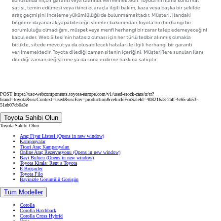
satışı, temin edilmesi veya ikinci el araçla ilgili bakım, kaza veya başka bir şekilde
araç geçmişini inceleme yükümlülüğü de bulunmamaktadır. Müşteri, ilandaki
bilgilere dayanarak yapabileceği işlemler bakımından Toyota'nın herhangi bir
sorumluluğu olmadığını, müspet veya menfi herhangi bir zarar talep edemeyeceğini
kabul eder. Web Sitesi'nin hatasız olması için her türlü tedbir alınmış olmakla
birlikte, sitede mevcut ya da oluşabilecek hatalar ile ilgili herhangi bir garanti
verilmemektedir. Toyota dilediği zaman sitenin içeriğini, Müşteri’lere sunulan ilanı
dilediği zaman değiştirme ya da sona erdirme hakkına sahiptir.
POST https://usc-webcomponents.toyota-europe.com/v1/used-stock-cars/tr/tr?
brand=toyota&uscContext=used&uscEnv=production&vehicleForSaleId=408216a3-2aff-4c65-ab53-
51eb07cb0a3e
Toyota Sahibi Olun
Toyota Sahibi Olun
Araç Fiyat Listesi
(Opens in new window)
Kampanyalar
Ticari Araç Kampanyaları
Online Araç Rezervasyonu
(Opens in new window)
Bayi Bulucu
(Opens in new window)
Toyota Kirala: Rent a Toyota
E-Broşürler
Toyota Filo
Bayinizle Görüntülü Görüşün
Tüm Modeller
Corolla
Corolla Hatchback
Corolla Cross Hybrid