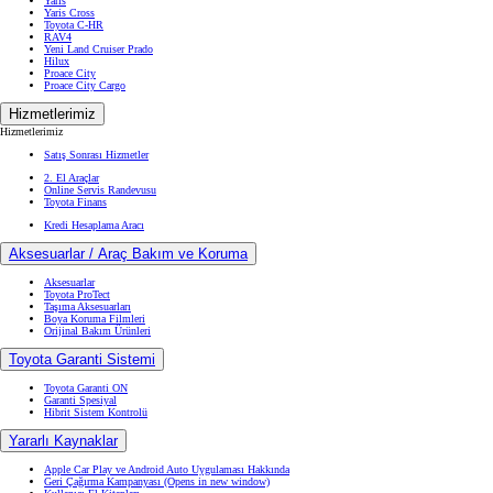
Yaris
Yaris Cross
Toyota C-HR
RAV4
Yeni Land Cruiser Prado
Hilux
Proace City
Proace City Cargo
Hizmetlerimiz
Hizmetlerimiz
Satış Sonrası Hizmetler
2. El Araçlar
Online Servis Randevusu
Toyota Finans
Kredi Hesaplama Aracı
Aksesuarlar / Araç Bakım ve Koruma
Aksesuarlar
Toyota ProTect
Taşıma Aksesuarları
Boya Koruma Filmleri
Orijinal Bakım Ürünleri
Toyota Garanti Sistemi
Toyota Garanti ON
Garanti Spesiyal
Hibrit Sistem Kontrolü
Yararlı Kaynaklar
Apple Car Play ve Android Auto Uygulaması Hakkında
Geri Çağırma Kampanyası
(Opens in new window)