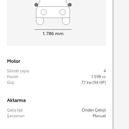
Width
1.786
mm
Motor
Silindir sayısı
4
Hacim
1.598
cc
Güç
77
kw (94 HP)
Aktarma
Çekiş tipi
Önden Çekişli
Şanzıman
Manuel