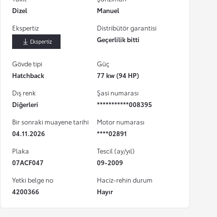
Dizel
Manuel
Ekspertiz
Distribütör garantisi
Geçerlilik bitti
İndir
Gövde tipi
Güç
Hatchback
77 kw (94 HP)
Dış renk
Şasi numarası
Diğerleri
***********008395
Bir sonraki muayene tarihi
Motor numarası
04.11.2026
****02891
Plaka
Tescil (ay/yıl)
07ACF047
09-2009
Yetki belge no
Haciz-rehin durum
4200366
Hayır