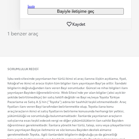
İncele
Bayiyle iletişime geç
Kaydet
1 benzer araç
SORUMLULUK REDDI
İşbu web sitesinde yayınlanan her türlü ikinci el araç ilanına ilişkin açıklama, fiyat,
fotoğraf ve ikinci el araca ilişkin tüm bilgiler ilanı yayınlayan Bayi’ye aittir. İlandaki
bilgilerin doğruluğundan ilanı veren Bayi sorumludur. Güncel ve nihai bilgileri ilanı
yayınlayan Bayiden öğrenebilirsiniz. Web Sitesi'nde yer alan bilgiler (aksi açık bir
şekilde belirtilmedikçe) bir satış teklifi değildir ve Bayi ve/veya Toyota Türkiye
Pazarlama ve Satış A.Ş.’nin ("Toyota”) adına bir taahhüt teşkil etmemektedir. Araç
fiyatları ilanı veren Bayi tarafından belirlenmekte olup, Toyota ilana konu
araç/araçların ikinci el satış fiyatlarını belirleme konusunda herhangi bir yetkisi,
yükümlülüğü ve sorumluluğu bulunmamaktadır. İlanlarda yayınlanan araçların
satışlarına esas teşkil edecek vergi ve diğer yükümlülüklerin ilan sahibi Bayiden
öğrenilmesi gerekmektedir. İlanlara yönelik her türlü, talep, soru veya şikayetlerinizi
ilanı yayınlayan Bayiye iletmeniz ve söz konusu Bayiden destek almanız
gerekmektedir.Toyota, ilgili ilanlardaki bilgilerin doğruluğu ya da güncelliği
konusunda hiçbir garanti veya taahhüt vermemektedir. Toyota’nın ilana konu mal