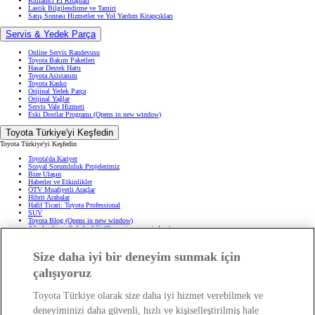
Kullanıcı El Kitapları
Lastik Bilgilendirme ve Tamiri
Satış Sonrası Hizmetler ve Yol Yardım Kitapçıkları
Servis & Yedek Parça
Online Servis Randevusu
Toyota Bakım Paketleri
Hasar Destek Hattı
Toyota Asistanım
Toyota Kasko
Orijinal Yedek Parça
Orijinal Yağlar
Servis Vale Hizmeti
Eski Dostlar Programı
(Opens in new window)
Toyota Türkiye'yi Keşfedin
Toyota Türkiye'yi Keşfedin
Toyota'da Kariyer
Sosyal Sorumluluk Projelerimiz
Bize Ulaşın
Haberler ve Etkinlikler
ÖTV Muafiyetli Araçlar
Hibrit Arabalar
Hafif Ticari: Toyota Professional
SUV
Toyota Blog
(Opens in new window)
Ağaçlandırma Seferberliği
(Opens in new window)
Yasal Bilgilendirme
Size daha iyi bir deneyim sunmak için
Yasal Bilgilendirme
çalışıyoruz
Yasal Uyarı ve Bilgilendirme
Çerez Politikası
Kişisel Verilerin Korunması
Toyota Türkiye olarak size daha iyi hizmet verebilmek ve
Kişisel Veri Paylaşımı ve İletişim İzni
Bilgi Toplumu Hizmetleri
(Opens in new window)
deneyiminizi daha güvenli, hızlı ve kişiselleştirilmiş hale
TAKATA Hava Yastığı Geri Çağırma