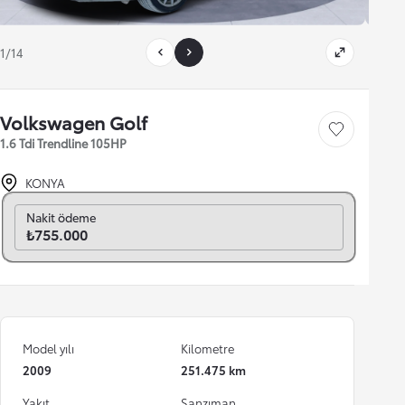
1/14
Volkswagen Golf
Save car
1.6 Tdi Trendline 105HP
KONYA
Aylık seç
Nakit ödeme
₺755.000
Model yılı
Kilometre
2009
251.475 km
Yakıt
Şanzıman