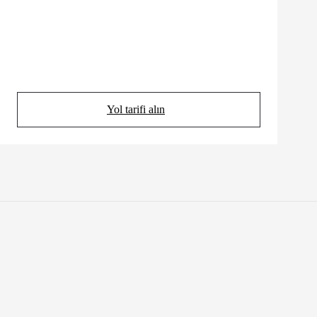
Yol tarifi alın
(Opens in new tab)