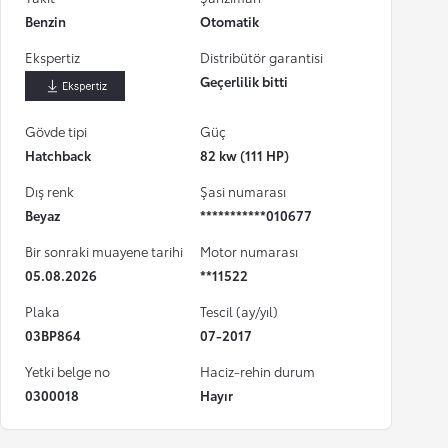
Benzin
Otomatik
Ekspertiz
Distribütör garantisi
Geçerlilik bitti
İndir
Gövde tipi
Güç
Hatchback
82 kw (111 HP)
Dış renk
Şasi numarası
Beyaz
***********010677
Bir sonraki muayene tarihi
Motor numarası
05.08.2026
**11522
Plaka
Tescil (ay/yıl)
03BP864
07-2017
Yetki belge no
Haciz-rehin durum
0300018
Hayır