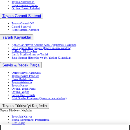
Taşıma Aksesuarları
Boya Koruma Filmleri
Orijinal Bakım Ürünleri
Toyota Garanti Sistemi
Toyota Garanti ON
Garanti Spesiyal
Hibrit Sistem Kontrolü
Yararlı Kaynaklar
Apple Car Play ve Android Auto Uygulaması Hakkında
Geri Çağırma Kampanyası
(Opens in new window)
Kullanıcı El Kitapları
Lastik Bilgilendirme ve Tamiri
Satış Sonrası Hizmetler ve Yol Yardım Kitapçıkları
Servis & Yedek Parça
Online Servis Randevusu
Toyota Bakım Paketleri
Hasar Destek Hattı
Toyota Asistanım
Toyota Kasko
Orijinal Yedek Parça
Orijinal Yağlar
Servis Vale Hizmeti
Eski Dostlar Programı
(Opens in new window)
Toyota Türkiye'yi Keşfedin
Toyota Türkiye'yi Keşfedin
Toyota'da Kariyer
Sosyal Sorumluluk Projelerimiz
Bize Ulaşın
Haberler ve Etkinlikler
ÖTV Muafiyetli Araçlar