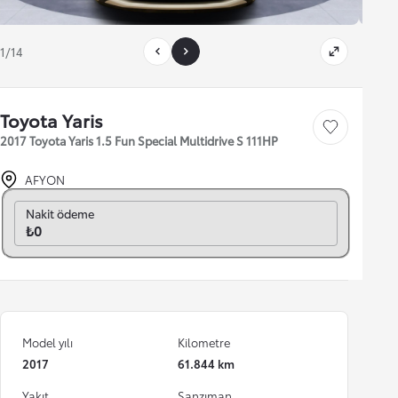
1/14
Toyota Yaris
Save car
2017 Toyota Yaris 1.5 Fun Special Multidrive S 111HP
AFYON
Aylık seç
Nakit ödeme
₺0
Model yılı
Kilometre
2017
61.844 km
Yakıt
Şanzıman