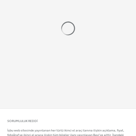
SORUMLULUK REDDI
İşbu web sitesinde yayınlanan her türlü ikinci el araç ilanına ilişkin açıklama, fiyat,
fotoğraf ve ikinci el araca ilişkin tüm bilgiler ilanı yayınlayan Bayi’ye aittir. İlandaki