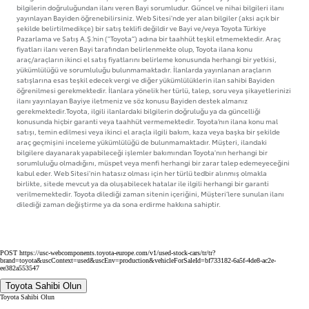
bilgilerin doğruluğundan ilanı veren Bayi sorumludur. Güncel ve nihai bilgileri ilanı
yayınlayan Bayiden öğrenebilirsiniz. Web Sitesi'nde yer alan bilgiler (aksi açık bir
şekilde belirtilmedikçe) bir satış teklifi değildir ve Bayi ve/veya Toyota Türkiye
Pazarlama ve Satış A.Ş.’nin ("Toyota”) adına bir taahhüt teşkil etmemektedir. Araç
fiyatları ilanı veren Bayi tarafından belirlenmekte olup, Toyota ilana konu
araç/araçların ikinci el satış fiyatlarını belirleme konusunda herhangi bir yetkisi,
yükümlülüğü ve sorumluluğu bulunmamaktadır. İlanlarda yayınlanan araçların
satışlarına esas teşkil edecek vergi ve diğer yükümlülüklerin ilan sahibi Bayiden
öğrenilmesi gerekmektedir. İlanlara yönelik her türlü, talep, soru veya şikayetlerinizi
ilanı yayınlayan Bayiye iletmeniz ve söz konusu Bayiden destek almanız
gerekmektedir.Toyota, ilgili ilanlardaki bilgilerin doğruluğu ya da güncelliği
konusunda hiçbir garanti veya taahhüt vermemektedir. Toyota’nın ilana konu mal
satışı, temin edilmesi veya ikinci el araçla ilgili bakım, kaza veya başka bir şekilde
araç geçmişini inceleme yükümlülüğü de bulunmamaktadır. Müşteri, ilandaki
bilgilere dayanarak yapabileceği işlemler bakımından Toyota'nın herhangi bir
sorumluluğu olmadığını, müspet veya menfi herhangi bir zarar talep edemeyeceğini
kabul eder. Web Sitesi'nin hatasız olması için her türlü tedbir alınmış olmakla
birlikte, sitede mevcut ya da oluşabilecek hatalar ile ilgili herhangi bir garanti
verilmemektedir. Toyota dilediği zaman sitenin içeriğini, Müşteri’lere sunulan ilanı
dilediği zaman değiştirme ya da sona erdirme hakkına sahiptir.
POST https://usc-webcomponents.toyota-europe.com/v1/used-stock-cars/tr/tr?
brand=toyota&uscContext=used&uscEnv=production&vehicleForSaleId=bf733182-6a5f-4de8-ac2e-
ee382a553547
Toyota Sahibi Olun
Toyota Sahibi Olun