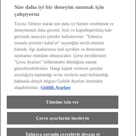
Hibrit Arabalar
Size daha iyi bir deneyim sunmak için
Hafif Ticari: Toyota Professional
SUV
Toyota Blog
(Opens in new window)
çalışıyoruz
Ağaçlandırma Seferberliği
(Opens in new window)
Yasal Bilgilendirme
Toyota Türkiye olarak size daha iyi hizmet verebilmek ve
Yasal Bilgilendirme
deneyiminizi daha güvenli, hızlı ve kişiselleştirilmiş hale
Yasal Uyarı ve Bilgilendirme
getirmek amacıyla çerezler kullanıyoruz. “Yalnızca
Çerez Politikası
Kişisel Verilerin Korunması
zorunlu çerezleri kabul et” seçeneğini tercih etmeniz
Kişisel Veri Paylaşımı ve İletişim İzni
Bilgi Toplumu Hizmetleri
(Opens in new window)
halinde, ilgi alanlarınıza özel içerikler ve deneyimler
TAKATA Hava Yastığı Geri Çağırma
Yakıt Ekonomisi ve CO2 Emisyonu
sunmamız mümkün olmayacaktır. Çerez tercihlerinizi
Kalite Standartları
“Çerez Ayarları” bölümünden dilediğiniz zaman
Pazarlama Faaliyetleri İçin Açık Rıza
Web Erişilebilirlik Beyanı
güncelleyebilirsiniz. Hangi kişisel verilerin çerezler
aracılığıyla toplandığı ve bu verilerin nasıl kullanıldığı
hakkında detaylı bilgiye Gizlilik Ayarları üzerinden
ulaşabilirsiniz.
Gizlilik Ayarları
Tümüne izin ver
(Opens in new window)
(Opens in new window)
(Opens in new window)
(Opens in new window)
(Opens in new window)
Çerez ayarlarını inceleyin
Copyright © Toyota 2026
Bu araçla ilgileniyorum
Site İlkeleri
Gizlilik Ayarları
Yalnızca zorunlu çerezlerle devam et
Kişisel Verilerin Korunması