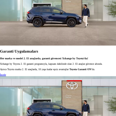
Garanti Uygulamaları
Her marka ve model 2. El araçlarda, garanti güvencesi Xchange by Toyota’da!
Xchange by Toyota 2. El garanti programıyla, kapsam dahilinde olan 2. El araçlar güvence altında.
Ayrıca Toyota marka 2. El araçlarda, 10 yaşa kadar eşsiz avantajlar
Toyota Garanti ON
’da.
İncele