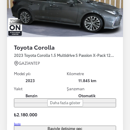
Toyota Corolla
2023 Toyota Corolla 1.5 Multidrive S Passion X-Pack 125HP
GAZİANTEP
Model yılı
Kilometre
2023
11.845 km
Yakıt
Şanzıman
Benzin
Otomatik
Daha fazla göster
₺2.180.000
İncele
Bayiyle iletişime geç