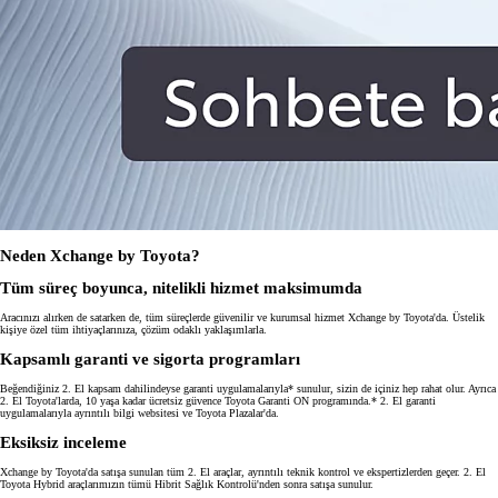
Neden Xchange by Toyota?
Tüm süreç boyunca, nitelikli hizmet maksimumda
Aracınızı alırken de satarken de, tüm süreçlerde güvenilir ve kurumsal hizmet Xchange by Toyota'da. Üstelik
kişiye özel tüm ihtiyaçlarınıza, çözüm odaklı yaklaşımlarla.
Kapsamlı garanti ve sigorta programları
Beğendiğiniz 2. El kapsam dahilindeyse garanti uygulamalarıyla* sunulur, sizin de içiniz hep rahat olur. Ayrıca
2. El Toyota'larda, 10 yaşa kadar ücretsiz güvence Toyota Garanti ON programında.* 2. El garanti
uygulamalarıyla ayrıntılı bilgi websitesi ve Toyota Plazalar'da.
Eksiksiz inceleme
Xchange by Toyota'da satışa sunulan tüm 2. El araçlar, ayrıntılı teknik kontrol ve ekspertizlerden geçer. 2. El
Toyota Hybrid araçlarımızın tümü Hibrit Sağlık Kontrolü'nden sonra satışa sunulur.