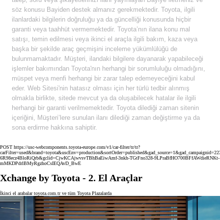
söz konusu Bayiden destek almanız gerekmektedir. Toyota, ilgili
ilanlardaki bilgilerin doğruluğu ya da güncelliği konusunda hiçbir
garanti veya taahhüt vermemektedir. Toyota’nın ilana konu mal
satışı, temin edilmesi veya ikinci el araçla ilgili bakım, kaza veya
başka bir şekilde araç geçmişini inceleme yükümlülüğü de
bulunmamaktadır. Müşteri, ilandaki bilgilere dayanarak yapabileceği
işlemler bakımından Toyota'nın herhangi bir sorumluluğu olmadığını,
müspet veya menfi herhangi bir zarar talep edemeyeceğini kabul
eder. Web Sitesi'nin hatasız olması için her türlü tedbir alınmış
olmakla birlikte, sitede mevcut ya da oluşabilecek hatalar ile ilgili
herhangi bir garanti verilmemektedir. Toyota dilediği zaman sitenin
içeriğini, Müşteri’lere sunulan ilanı dilediği zaman değiştirme ya da
sona erdirme hakkına sahiptir.
POST https://usc-webcomponents.toyota-europe.com/v1/car-filter/tr/tr?
carFilter=used&brand=toyota&uscEnv=production&sortOrder=published&gad_source=1&gad_campaignid
6R98ecz4BloRiQrb&gclid=CjwKCAjwvsvTBhBaEiwAmf-3nkh-TGtFno328-9LPraBfHO700BFfAWdieRNKt-
mMKDPdrlBMyRgzhoCsIEQAvD_BwE
Xchange by Toyota - 2. El Araçlar
İkinci el arabalar toyota.com.tr ve tüm Toyota Plazalarda