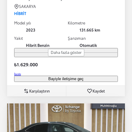
SAKARYA
HIBRIT
Model yılı
Kilometre
2023
131.665 km
Yakıt
Şanzıman
Hibrit Benzin
Otomatik
Daha fazla göster
₺1.629.000
İncele
Bayiyle iletişime geç
Karşılaştırın
Kaydet