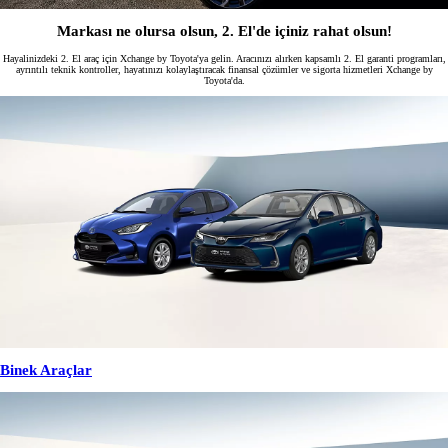
Markası ne olursa olsun, 2. El'de içiniz rahat olsun!
Hayalinizdeki 2. El araç için Xchange by Toyota'ya gelin. Aracınızı alırken kapsamlı 2. El garanti programları,
ayrıntılı teknik kontroller, hayatınızı kolaylaştıracak finansal çözümler ve sigorta hizmetleri Xchange by
Toyota'da.
Binek Araçlar