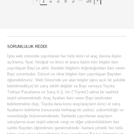
Previous page
Next page
SORUMLULUK REDDI:
İşbu web sitesinde yayınlanan her türlü ikinci el araç ilanına ilişkin
açıklama, fiyat, fotoğraf ve ikinci el araca ilişkin tüm bilgiler ilanı
yayınlayan Bayi’ye aittir. İlandaki bilgilerin doğruluğundan ilanı veren
Bayi sorumludur. Güncel ve nihai bilgileri ilanı yayınlayan Bayiden
öğrenebilirsiniz. Web Sitesi'nde yer alan bilgiler (aksi açık bir şekilde
belirtilmedikçe) bir satış teklifi değildir ve Bayi ve/veya Toyota
Türkiye Pazarlama ve Satış A.Ş.’nin ("Toyota”) adına bir taahhüt
teşkil etmemektedir. Araç fiyatları ilanı veren Bayi tarafından
belirlenmekte olup, Toyota ilana konu araç/araçların ikinci el satış
fiyatlarını belirleme konusunda herhangi bir yetkisi, yükümlülüğü ve
sorumluluğu bulunmamaktadır. İlanlarda yayınlanan araçların
satışlarına esas teşkil edecek vergi ve diğer yükümlülüklerin ilan
sahibi Bayiden öğrenilmesi gerekmektedir. İlanlara yönelik her türlü,
talep, soru veya şikayetlerinizi ilanı yayınlayan Bayiye iletmeniz ve