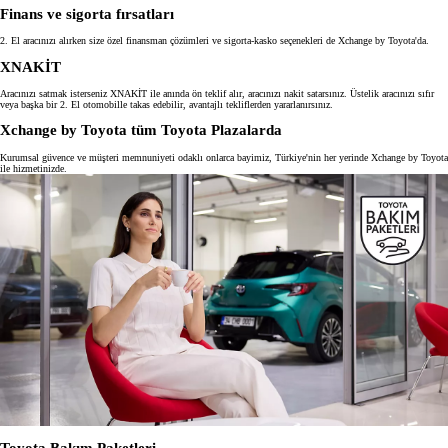
Finans ve sigorta fırsatları
2. El aracınızı alırken size özel finansman çözümleri ve sigorta-kasko seçenekleri de Xchange by Toyota'da.
XNAKİT
Aracınızı satmak isterseniz XNAKİT ile anında ön teklif alır, aracınızı nakit satarsınız. Üstelik aracınızı sıfır
veya başka bir 2. El otomobille takas edebilir, avantajlı tekliflerden yararlanırsınız.
Xchange by Toyota tüm Toyota Plazalarda
Kurumsal güvence ve müşteri memnuniyeti odaklı onlarca bayimiz, Türkiye'nin her yerinde Xchange by Toyota
ile hizmetinizde.