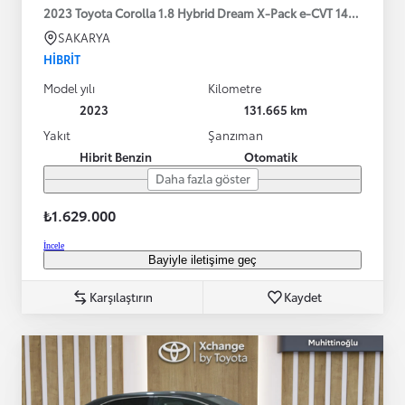
2023 Toyota Corolla 1.8 Hybrid Dream X-Pack e-CVT 140HP
SAKARYA
HIBRIT
Model yılı
Kilometre
2023
131.665 km
Yakıt
Şanzıman
Hibrit Benzin
Otomatik
Daha fazla göster
₺1.629.000
İncele
Bayiyle iletişime geç
Karşılaştırın
Kaydet