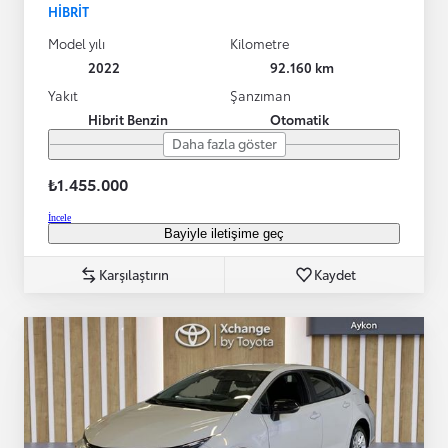
HIBRIT
Model yılı
Kilometre
2022
92.160 km
Yakıt
Şanzıman
Hibrit Benzin
Otomatik
Daha fazla göster
₺1.455.000
İncele
Bayiyle iletişime geç
Karşılaştırın
Kaydet