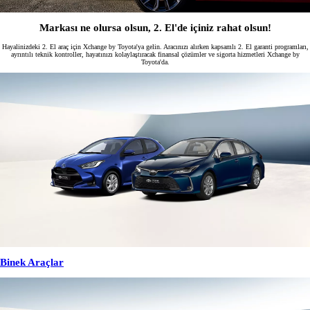
Markası ne olursa olsun, 2. El'de içiniz rahat olsun!
Hayalinizdeki 2. El araç için Xchange by Toyota'ya gelin. Aracınızı alırken kapsamlı 2. El garanti programları,
ayrıntılı teknik kontroller, hayatınızı kolaylaştıracak finansal çözümler ve sigorta hizmetleri Xchange by
Toyota'da.
Binek Araçlar