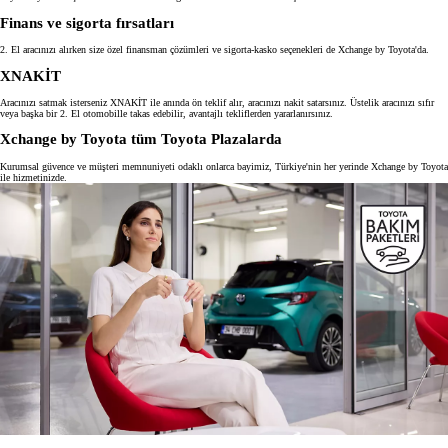
Finans ve sigorta fırsatları
2. El aracınızı alırken size özel finansman çözümleri ve sigorta-kasko seçenekleri de Xchange by Toyota'da.
XNAKİT
Aracınızı satmak isterseniz XNAKİT ile anında ön teklif alır, aracınızı nakit satarsınız. Üstelik aracınızı sıfır
veya başka bir 2. El otomobille takas edebilir, avantajlı tekliflerden yararlanırsınız.
Xchange by Toyota tüm Toyota Plazalarda
Kurumsal güvence ve müşteri memnuniyeti odaklı onlarca bayimiz, Türkiye'nin her yerinde Xchange by Toyota
ile hizmetinizde.