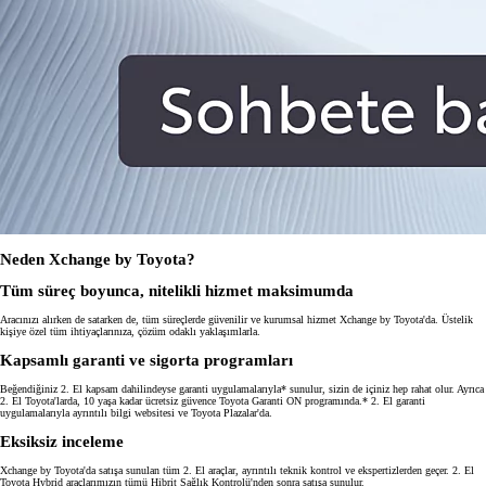
Neden Xchange by Toyota?
Tüm süreç boyunca, nitelikli hizmet maksimumda
Aracınızı alırken de satarken de, tüm süreçlerde güvenilir ve kurumsal hizmet Xchange by Toyota'da. Üstelik
kişiye özel tüm ihtiyaçlarınıza, çözüm odaklı yaklaşımlarla.
Kapsamlı garanti ve sigorta programları
Beğendiğiniz 2. El kapsam dahilindeyse garanti uygulamalarıyla* sunulur, sizin de içiniz hep rahat olur. Ayrıca
2. El Toyota'larda, 10 yaşa kadar ücretsiz güvence Toyota Garanti ON programında.* 2. El garanti
uygulamalarıyla ayrıntılı bilgi websitesi ve Toyota Plazalar'da.
Eksiksiz inceleme
Xchange by Toyota'da satışa sunulan tüm 2. El araçlar, ayrıntılı teknik kontrol ve ekspertizlerden geçer. 2. El
Toyota Hybrid araçlarımızın tümü Hibrit Sağlık Kontrolü'nden sonra satışa sunulur.