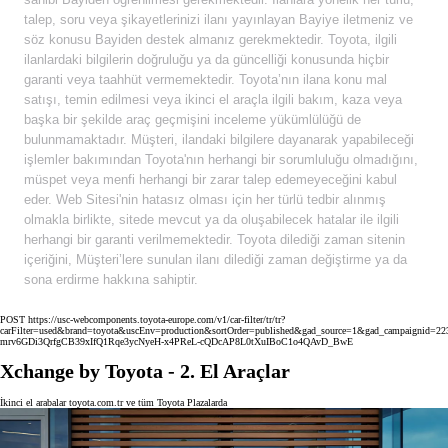
talep, soru veya şikayetlerinizi ilanı yayınlayan Bayiye iletmeniz ve
söz konusu Bayiden destek almanız gerekmektedir. Toyota, ilgili
ilanlardaki bilgilerin doğruluğu ya da güncelliği konusunda hiçbir
garanti veya taahhüt vermemektedir. Toyota’nın ilana konu mal
satışı, temin edilmesi veya ikinci el araçla ilgili bakım, kaza veya
başka bir şekilde araç geçmişini inceleme yükümlülüğü de
bulunmamaktadır. Müşteri, ilandaki bilgilere dayanarak yapabileceği
işlemler bakımından Toyota'nın herhangi bir sorumluluğu olmadığını,
müspet veya menfi herhangi bir zarar talep edemeyeceğini kabul
eder. Web Sitesi'nin hatasız olması için her türlü tedbir alınmış
olmakla birlikte, sitede mevcut ya da oluşabilecek hatalar ile ilgili
herhangi bir garanti verilmemektedir. Toyota dilediği zaman sitenin
içeriğini, Müşteri’lere sunulan ilanı dilediği zaman değiştirme ya da
sona erdirme hakkına sahiptir.
POST https://usc-webcomponents.toyota-europe.com/v1/car-filter/tr/tr?
carFilter=used&brand=toyota&uscEnv=production&sortOrder=published&gad_source=1&gad_campaig
mrv6GDi3QrfgCB39xIfQ1Rqe3ycNyeH-x4PReL-cQDcAP8L0tXuIBoC1o4QAvD_BwE
Xchange by Toyota - 2. El Araçlar
İkinci el arabalar toyota.com.tr ve tüm Toyota Plazalarda