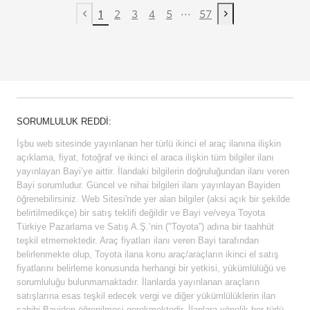
...
1
2
3
4
5
57
Previous page
Next page
SORUMLULUK REDDI:
İşbu web sitesinde yayınlanan her türlü ikinci el araç ilanına ilişkin
açıklama, fiyat, fotoğraf ve ikinci el araca ilişkin tüm bilgiler ilanı
yayınlayan Bayi’ye aittir. İlandaki bilgilerin doğruluğundan ilanı veren
Bayi sorumludur. Güncel ve nihai bilgileri ilanı yayınlayan Bayiden
öğrenebilirsiniz. Web Sitesi'nde yer alan bilgiler (aksi açık bir şekilde
belirtilmedikçe) bir satış teklifi değildir ve Bayi ve/veya Toyota
Türkiye Pazarlama ve Satış A.Ş.’nin ("Toyota”) adına bir taahhüt
teşkil etmemektedir. Araç fiyatları ilanı veren Bayi tarafından
belirlenmekte olup, Toyota ilana konu araç/araçların ikinci el satış
fiyatlarını belirleme konusunda herhangi bir yetkisi, yükümlülüğü ve
sorumluluğu bulunmamaktadır. İlanlarda yayınlanan araçların
satışlarına esas teşkil edecek vergi ve diğer yükümlülüklerin ilan
sahibi Bayiden öğrenilmesi gerekmektedir. İlanlara yönelik her türlü,