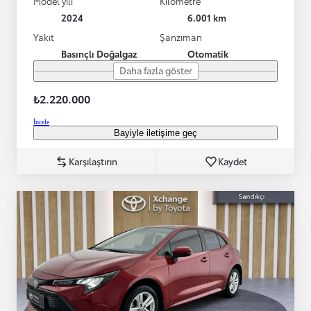
Model yılı
Kilometre
2024
6.001 km
Yakıt
Şanzıman
Basınçlı Doğalgaz
Otomatik
Daha fazla göster
₺2.220.000
İncele
Bayiyle iletişime geç
Karşılaştırın
Kaydet