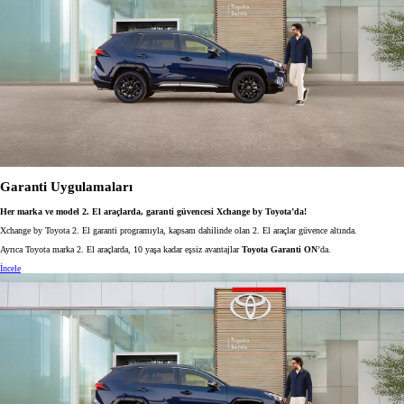
Garanti Uygulamaları
Her marka ve model 2. El araçlarda, garanti güvencesi Xchange by Toyota’da!
Xchange by Toyota 2. El garanti programıyla, kapsam dahilinde olan 2. El araçlar güvence altında.
Ayrıca Toyota marka 2. El araçlarda, 10 yaşa kadar eşsiz avantajlar
Toyota Garanti ON
’da.
İncele