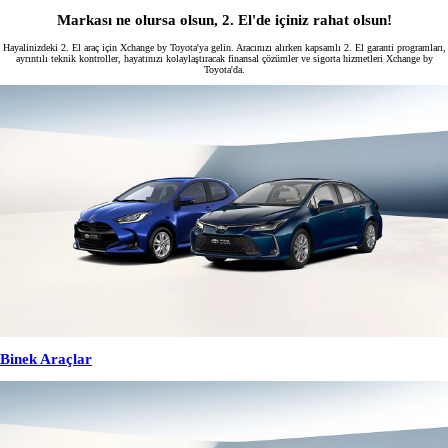
Markası ne olursa olsun, 2. El'de içiniz rahat olsun!
Hayalinizdeki 2. El araç için Xchange by Toyota'ya gelin. Aracınızı alırken kapsamlı 2. El garanti programları,
ayrıntılı teknik kontroller, hayatınızı kolaylaştıracak finansal çözümler ve sigorta hizmetleri Xchange by
Toyota'da.
Binek Araçlar