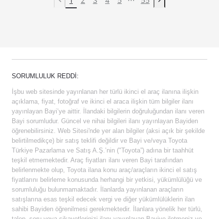
Previous page
Next page
SORUMLULUK REDDI:
İşbu web sitesinde yayınlanan her türlü ikinci el araç ilanına ilişkin
açıklama, fiyat, fotoğraf ve ikinci el araca ilişkin tüm bilgiler ilanı
yayınlayan Bayi’ye aittir. İlandaki bilgilerin doğruluğundan ilanı veren
Bayi sorumludur. Güncel ve nihai bilgileri ilanı yayınlayan Bayiden
öğrenebilirsiniz. Web Sitesi'nde yer alan bilgiler (aksi açık bir şekilde
belirtilmedikçe) bir satış teklifi değildir ve Bayi ve/veya Toyota
Türkiye Pazarlama ve Satış A.Ş.’nin ("Toyota”) adına bir taahhüt
teşkil etmemektedir. Araç fiyatları ilanı veren Bayi tarafından
belirlenmekte olup, Toyota ilana konu araç/araçların ikinci el satış
fiyatlarını belirleme konusunda herhangi bir yetkisi, yükümlülüğü ve
sorumluluğu bulunmamaktadır. İlanlarda yayınlanan araçların
satışlarına esas teşkil edecek vergi ve diğer yükümlülüklerin ilan
sahibi Bayiden öğrenilmesi gerekmektedir. İlanlara yönelik her türlü,
talep, soru veya şikayetlerinizi ilanı yayınlayan Bayiye iletmeniz ve