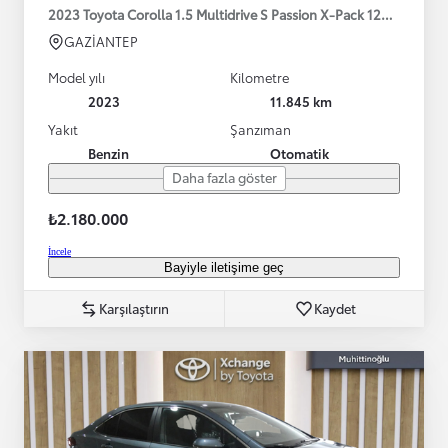
2023 Toyota Corolla 1.5 Multidrive S Passion X-Pack 125HP
GAZİANTEP
Model yılı
Kilometre
2023
11.845 km
Yakıt
Şanzıman
Benzin
Otomatik
Daha fazla göster
₺2.180.000
İncele
Bayiyle iletişime geç
Karşılaştırın
Kaydet