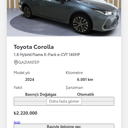
Toyota Corolla
1.8 Hybrid Flame X-Pack e-CVT 140HP
GAZİANTEP
Model yılı
Kilometre
2024
6.001 km
Yakıt
Şanzıman
Basınçlı Doğalgaz
Otomatik
Daha fazla göster
₺2.220.000
İncele
Bayiyle iletişime geç