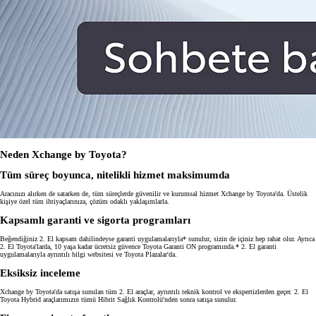
Neden Xchange by Toyota?
Tüm süreç boyunca, nitelikli hizmet maksimumda
Aracınızı alırken de satarken de, tüm süreçlerde güvenilir ve kurumsal hizmet Xchange by Toyota'da. Üstelik
kişiye özel tüm ihtiyaçlarınıza, çözüm odaklı yaklaşımlarla.
Kapsamlı garanti ve sigorta programları
Beğendiğiniz 2. El kapsam dahilindeyse garanti uygulamalarıyla* sunulur, sizin de içiniz hep rahat olur. Ayrıca
2. El Toyota'larda, 10 yaşa kadar ücretsiz güvence Toyota Garanti ON programında.* 2. El garanti
uygulamalarıyla ayrıntılı bilgi websitesi ve Toyota Plazalar'da.
Eksiksiz inceleme
Xchange by Toyota'da satışa sunulan tüm 2. El araçlar, ayrıntılı teknik kontrol ve ekspertizlerden geçer. 2. El
Toyota Hybrid araçlarımızın tümü Hibrit Sağlık Kontrolü'nden sonra satışa sunulur.