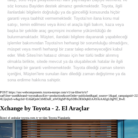
söz konusu Bayiden destek almanız gerekmektedir. Toyota, ilgili
ilanlardaki bilgilerin doğruluğu ya da güncelliği konusunda hiçbir
garanti veya taahhüt vermemektedir. Toyota’nın ilana konu mal
satışı, temin edilmesi veya ikinci el araçla ilgili bakım, kaza veya
başka bir şekilde araç geçmişini inceleme yükümlülüğü de
bulunmamaktadır. Müşteri, ilandaki bilgilere dayanarak yapabileceği
işlemler bakımından Toyota'nın herhangi bir sorumluluğu olmadığını,
müspet veya menfi herhangi bir zarar talep edemeyeceğini kabul
eder. Web Sitesi'nin hatasız olması için her türlü tedbir alınmış
olmakla birlikte, sitede mevcut ya da oluşabilecek hatalar ile ilgili
herhangi bir garanti verilmemektedir. Toyota dilediği zaman sitenin
içeriğini, Müşteri’lere sunulan ilanı dilediği zaman değiştirme ya da
sona erdirme hakkına sahiptir.
POST https://usc-webcomponents.toyota-europe.com/v1/car-filter/tr/tr?
carFilter=used&brand=toyota&uscEnv=production&sortOrder=published&gad_source=1&gad_campaign
4L5jnjloS-w&gclid=EAIaIQobChMI3uH_zrWOlgMVKpSDBx3EbDqKEAAYAiAAEgLDgPD_BwE
Xchange by Toyota - 2. El Araçlar
İkinci el arabalar toyota.com.tr ve tüm Toyota Plazalarda