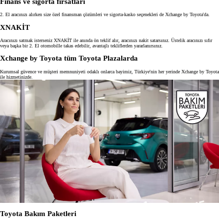
Finans ve sigorta fırsatları
2. El aracınızı alırken size özel finansman çözümleri ve sigorta-kasko seçenekleri de Xchange by Toyota'da.
XNAKİT
Aracınızı satmak isterseniz XNAKİT ile anında ön teklif alır, aracınızı nakit satarsınız. Üstelik aracınızı sıfır
veya başka bir 2. El otomobille takas edebilir, avantajlı tekliflerden yararlanırsınız.
Xchange by Toyota tüm Toyota Plazalarda
Kurumsal güvence ve müşteri memnuniyeti odaklı onlarca bayimiz, Türkiye'nin her yerinde Xchange by Toyota
ile hizmetinizde.
Toyota Bakım Paketleri